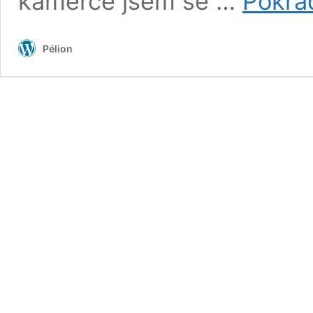
kamerce jsem se …
Pokra
Pélion