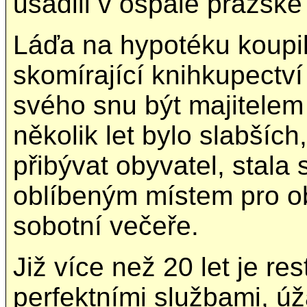
usadili v ospalé pražské 
Láďa na hypotéku koupil
skomírající knihkupectví
svého snu být majitelem
několik let bylo slabších
přibývat obyvatel, stala
oblíbeným místem pro ob
sobotní večeře.
Již více než 20 let je re
perfektními službami, úž