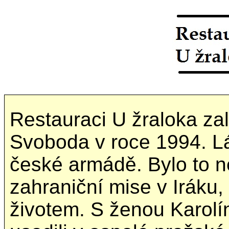
Restauraci U žraloka zalo
Svoboda v roce 1994. Lá
české armádě. Bylo to ne
zahraniční mise v Iráku, a
životem. S ženou Karol