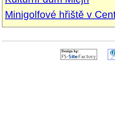
Minigolfové hřiště v Cen