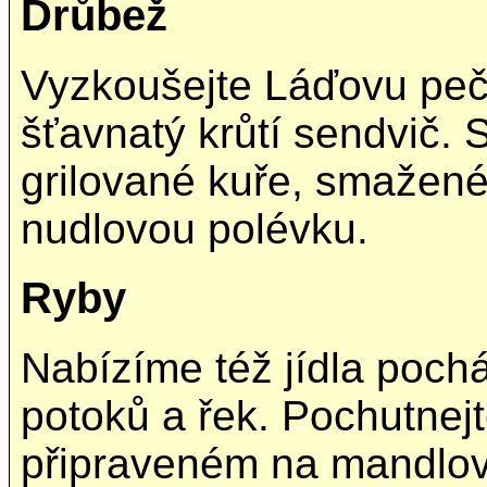
Drůbež
Vyzkoušejte Láďovu peč
šťavnatý krůtí sendvič. 
grilované kuře, smažené
nudlovou polévku.
Ryby
Nabízíme též jídla pochá
potoků a řek. Pochutnejt
připraveném na mandlov