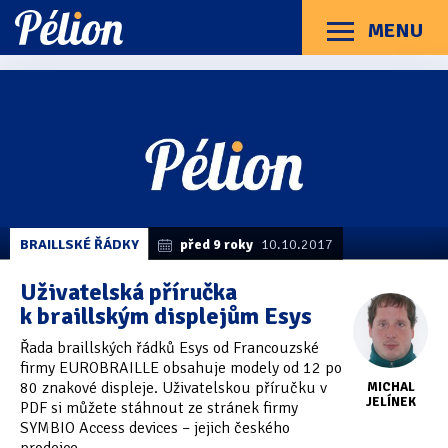
Přejít
Přejít
Přejít
na
na
na
MENU
Menu
štítky
kategorie
obsah
Články
Příručky
O Pélionu
Kontakt
Články
Kategorie článků
z
Dotazníky
(3)
kategorie
Esys
Hardware
(163)
Braillské řádky
(31)
BRAILLSKÉ ŘÁDKY
před 9 roky
10.10.2017
Lupy
(8)
Uživatelská příručka
k braillským displejům Esys
Mobilní zařízení
(85)
Řada braillských řádků Esys od Francouzské
Počítače a notebooky
(66)
firmy EUROBRAILLE obsahuje modely od 12 po
80 znakové displeje. Uživatelskou příručku v
MICHAL
Zápisníky
(7)
JELÍNEK
PDF si můžete stáhnout ze stránek firmy
SYMBIO Access devices – jejich českého
Názory & zkušenosti
(143)