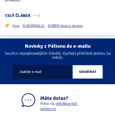
prodejce.
Oficiální materiály
(57)
CELÝ ČLÁNEK
Pozvánky & oznámení
(67)
Esys
EUROBRAILLE
SYMBIO Access devices
Pracuji sluchem
(564)
Pracuji sluchem a hmatem
(566)
Novinky z Pélionu do e-mailu
Stránkování
Souhrn nejzajímavějších článků. Vychází přibližně jednou za
Pracuji zrakem
(456)
měsíc.
Pracuji zrakem a sluchem
(515)
Služby
(115)
Software
(503)
Máte dotaz?
Asistivní software
(428)
Pište na
info@portal-
pelion.cz
Běžný software
(284)