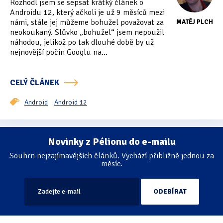
Rozhodl jsem se sepsat krátký článek o
Tipy & triky
(17)
Androidu 12, který ačkoli je už 9 měsíců mezi
námi, stále jej můžeme bohužel považovat za
MATĚJ PLCH
neokoukaný. Slůvko „bohužel“ jsem nepoužil
náhodou, jelikož po tak dlouhé době by už
Hledání
nejnovější počin Googlu na...
CELÝ ČLÁNEK
Android
Android 12
Novinky z Pélionu do e-mailu
Stránkování
Souhrn nejzajímavějších článků. Vychází přibližně jednou za
měsíc.