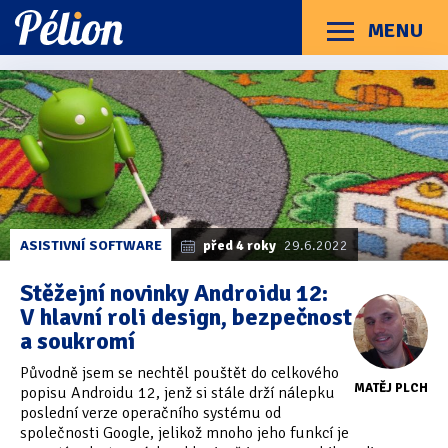
Přejít
Přejít
Přejít
na
na
na
MENU
Menu
štítky
kategorie
obsah
Články
Příručky
O Pélionu
Kontakt
Články
Kategorie článků
z
Dotazníky
(3)
kategorie
Android
Hardware
(163)
12
Braillské řádky
(31)
ASISTIVNÍ SOFTWARE
před 4 roky
29.6.2022
Lupy
(8)
Stěžejní novinky Androidu 12:
V hlavní roli design, bezpečnost
Mobilní zařízení
(85)
a soukromí
Počítače a notebooky
(66)
Původně jsem se nechtěl pouštět do celkového
MATĚJ PLCH
popisu Androidu 12, jenž si stále drží nálepku
Zápisníky
(7)
poslední verze operačního systému od
společnosti Google, jelikož mnoho jeho funkcí je
Názory & zkušenosti
(143)