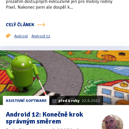
prozatím dostupných exkluzivně jen pro mobily rodiny
Pixel. Nakonec jsem ale dospěl k...
Oficiální materiály
(57)
Pozvánky & oznámení
(67)
CELÝ ČLÁNEK
Pracuji sluchem
(564)
Android
Android 12
Pracuji sluchem a hmatem
(566)
Pracuji zrakem
(456)
Pracuji zrakem a sluchem
(515)
Služby
(115)
Software
(503)
ASISTIVNÍ SOFTWARE
před 4 roky
22.6.2022
Asistivní software
(428)
Android 12: Konečně krok
správným směrem
Běžný software
(284)