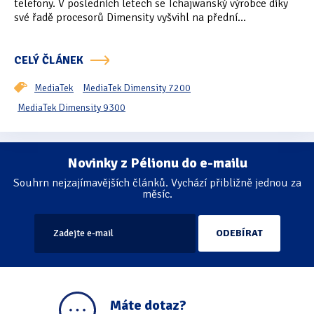
telefony. V posledních letech se Tchajwanský výrobce díky
své řadě procesorů Dimensity vyšvihl na přední...
Oficiální materiály
(57)
Pozvánky & oznámení
(67)
CELÝ ČLÁNEK
Pracuji sluchem
(564)
MediaTek
MediaTek Dimensity 7200
MediaTek Dimensity 9300
Pracuji sluchem a hmatem
(566)
Pracuji zrakem
(456)
Novinky z Pélionu do e-mailu
Stránkování
Pracuji zrakem a sluchem
(515)
Souhrn nejzajímavějších článků. Vychází přibližně jednou za
měsíc.
Služby
(115)
Software
(503)
Asistivní software
(428)
Běžný software
(284)
Máte dotaz?