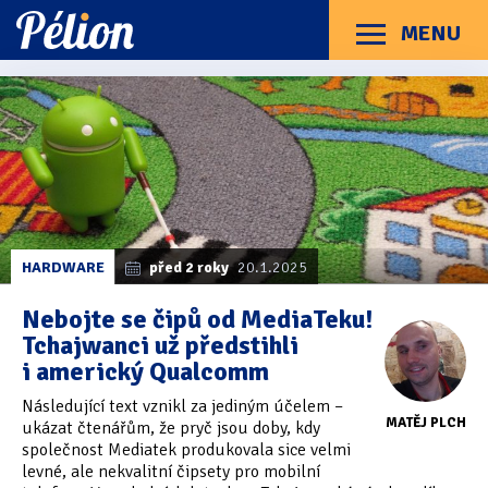
Přejít
Přejít
Přejít
na
na
na
MENU
Menu
štítky
kategorie
obsah
Články
Příručky
O Pélionu
Kontakt
Články
Kategorie článků
z
Dotazníky
(3)
kategorie
MediaTek
Hardware
(163)
Braillské řádky
(31)
HARDWARE
před 2 roky
20.1.2025
Lupy
(8)
Nebojte se čipů od MediaTeku!
Tchajwanci už předstihli
Mobilní zařízení
(85)
i americký Qualcomm
Počítače a notebooky
(66)
Následující text vznikl za jediným účelem –
MATĚJ PLCH
ukázat čtenářům, že pryč jsou doby, kdy
Zápisníky
(7)
společnost Mediatek produkovala sice velmi
levné, ale nekvalitní čipsety pro mobilní
Názory & zkušenosti
(143)