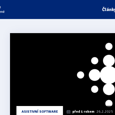
U
Článk
ené
Články
z
kategorie
Envision
AI
ASISTIVNÍ SOFTWARE
před 1 rokem
26.2.2025