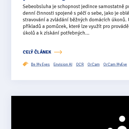
Sebeobsluha je schopnost jedince samostatně p
denní činnosti spojené s péčí o sebe, jako je obl
stravování a zvládání běžných domácích úkonů.
příkladů a pomůcek, které lze využít pro provádě
úkolů a k získání potřebných...
CELÝ ČLÁNEK
Be My Eyes
Envision AI
OCR
OrCam
OrCam MyEye