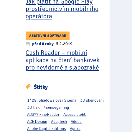
Jak platit na Google Play
prostřednictvím mobilního
operátora
ASISTIVNÍ SOFTWARE
před 8 roky
5.2.2019
Cash Reader – mobilní
aplikace na čtení bankovek
pro nevidomé a slabozraké
Štítky
1428: Shadows over Silesia
3D skenování
3D tisk
4sensegaming
ABBYY FineReader
AccessibleEU
ACE Design
Adaptech
Adobe
Adobe Digital Editions
Agora