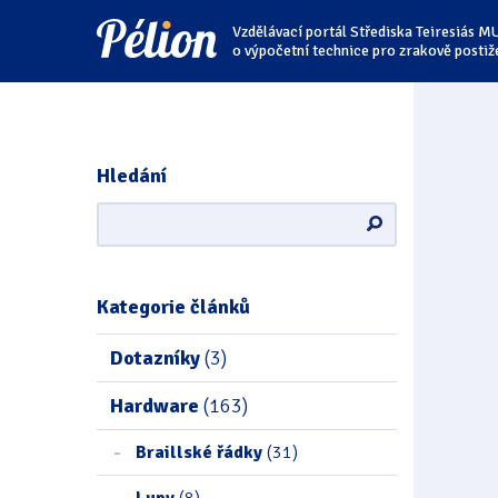
Přejít
Přejít
Přejít
Vzdělávací portál Střediska Teiresiás M
na
na
na
štítky
kategorie
obsah
o výpočetní technice pro zrakově postiž
Hledání
Kategorie článků
Dotazníky
(3)
Hardware
(163)
Braillské řádky
(31)
Lupy
(8)