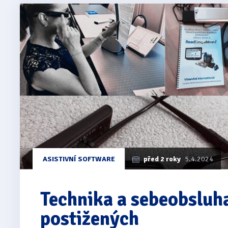
ASISTIVNÍ SOFTWARE
před 2 roky
5.4.2024
Technika a sebeobsluh
postižených