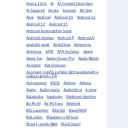
Agora 2024
AI
AI Content Describer
Ai Squared
Airalo
Airpods
Alt text
Alva
Android
Android 10
Android 12
Android 13
Android 15
Android Accessibility Suite
Android Jieshuo
Android P
Android Q
anglický jazyk
Angličtina
Antevorta
Antivirus
APIV
APK Installer
Apple
Apple Pay
Apple Vision Pro
Apple Watch
Asistent
Ask Envision
Asociace rodičů a přátel dětí nevidomých a
slabozrakých v ČR
Astronomie
ASUS
Atelion
Athena
Audio
Audio popis
Audiolibrix
b.note
Balabolka
bankovky
Bankovní identita
Be My AI
Be My Eyes
Beletrik
BIG Launcher
Bílá hůl
Biped NOA
BitLocker
Blackberry KEYone
Blind Friendly Web
Blind Quest