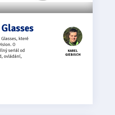
 Glasses
 Glasses, které
ision. O
lný seriál od
KAREL
GIEBISCH
d, ovládání,