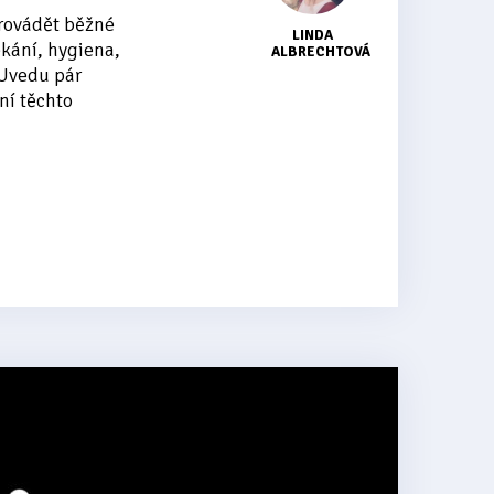
rovádět běžné
LINDA
ékání, hygiena,
ALBRECHTOVÁ
 Uvedu pár
ní těchto