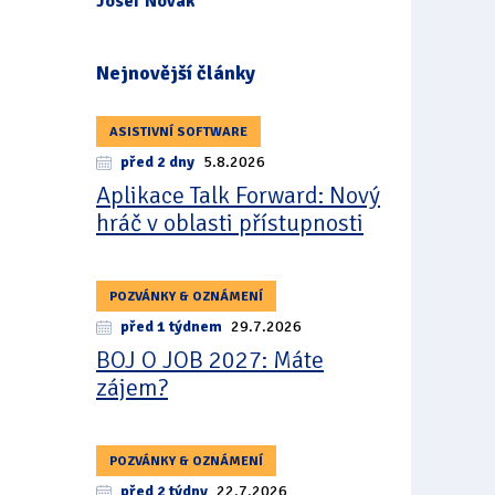
Josef Novák
Nejnovější články
ASISTIVNÍ SOFTWARE
před 2 dny
5.8.2026
Aplikace Talk Forward: Nový
hráč v oblasti přístupnosti
POZVÁNKY & OZNÁMENÍ
před 1 týdnem
29.7.2026
BOJ O JOB 2027: Máte
zájem?
POZVÁNKY & OZNÁMENÍ
před 2 týdny
22.7.2026