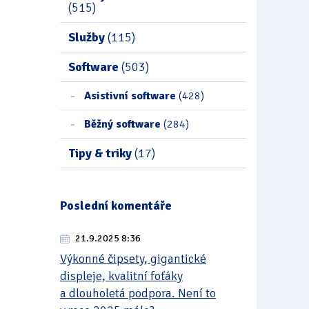
(515)
Služby
(115)
Software
(503)
Asistivní software
(428)
Běžný software
(284)
Tipy & triky
(17)
Poslední komentáře
21.9.2025 8:36
Výkonné čipsety, gigantické
displeje, kvalitní foťáky
a dlouholetá podpora. Není to