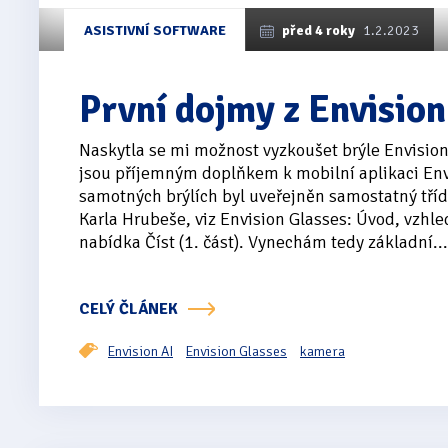
ASISTIVNÍ SOFTWARE
před 4 roky
1.2.2023
První dojmy z Envision
Naskytla se mi možnost vyzkoušet brýle Envision
jsou příjemným doplňkem k mobilní aplikaci Env
samotných brýlích byl uveřejněn samostatný třídí
Karla Hrubeše, viz Envision Glasses: Úvod, vzhle
nabídka Číst (1. část). Vynechám tedy základní...
CELÝ ČLÁNEK
Envision AI
Envision Glasses
kamera