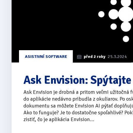
ASISTIVNÍ SOFTWARE
před 2 roky
25.3.2024
Ask Envision: Spýtajte
Ask Envision je drobná a pritom veľmi užitočná f
do aplikácie nedávno pribudla z okuliarov. Po o
dokumentu sa môžete Envision AI pýtať doplňujú
Ako to funguje? Je to dostatočne spoľahlivé? Pok
zistiť, čo je aplikácia Envision...