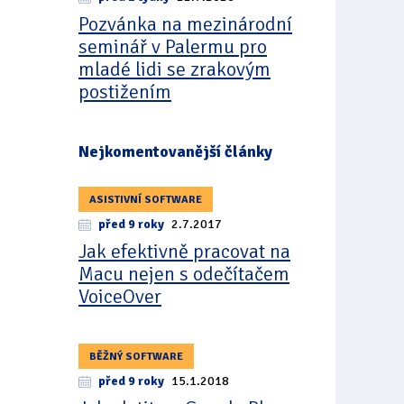
Pozvánka na mezinárodní
seminář v Palermu pro
mladé lidi se zrakovým
postižením
Nejkomentovanější články
ASISTIVNÍ SOFTWARE
před 9 roky
2.7.2017
Jak efektivně pracovat na
Macu nejen s odečítačem
VoiceOver
BĚŽNÝ SOFTWARE
před 9 roky
15.1.2018