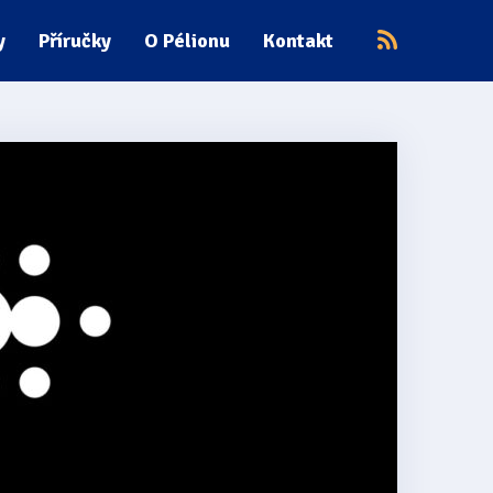
y
Příručky
O Pélionu
Kontakt