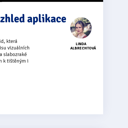
vzhled aplikace
id, která
LINDA
isu vizuálních
ALBRECHTOVÁ
a slabozraké
m k tištěným i