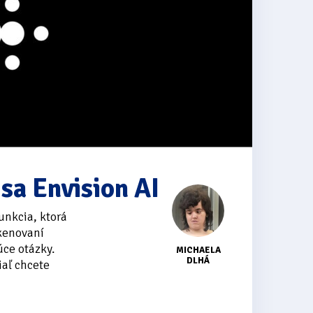
 sa Envision AI
unkcia, ktorá
skenovaní
ce otázky.
MICHAELA
DLHÁ
iaľ chcete