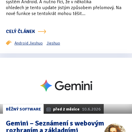
systém Android. A nutno říci, že v několika
ohledech je tento update jistým způsobem přelomový. Na
nové funkce se tentokrát mohou těšit...
CELÝ ČLÁNEK
Android Jieshuo
Jieshuo
BĚŽNÝ SOFTWARE
před 2 měsíce
10.6.2026
Gemini – Seznámení s webovým
rozhraním a základními