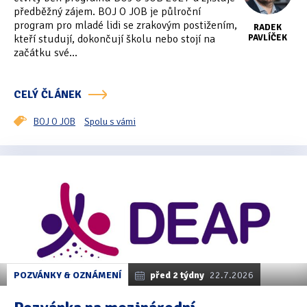
předběžný zájem. BOJ O JOB je půlroční
Tipy & triky
(17)
program pro mladé lidi se zrakovým postižením,
RADEK
kteří studují, dokončují školu nebo stojí na
PAVLÍČEK
začátku své...
Hledání
CELÝ ČLÁNEK
BOJ O JOB
Spolu s vámi
POZVÁNKY & OZNÁMENÍ
před 2 týdny
22.7.2026