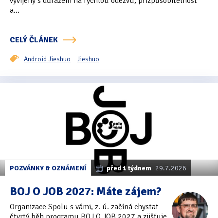
vyvíjený s důrazem na rychlou odezvu, přizpůsobitelnost
a...
Oficiální materiály
(57)
CELÝ ČLÁNEK
Pozvánky & oznámení
(67)
Android Jieshuo
Jieshuo
Pracuji sluchem
(564)
Pracuji sluchem a hmatem
(566)
Pracuji zrakem
(456)
Pracuji zrakem a sluchem
(515)
Služby
(115)
Software
(503)
POZVÁNKY & OZNÁMENÍ
před 1 týdnem
29.7.2026
Asistivní software
(428)
BOJ O JOB 2027: Máte zájem?
Organizace Spolu s vámi, z. ú. začíná chystat
Běžný software
(284)
čtvrtý běh programu BOJ O JOB 2027 a zjišťuje