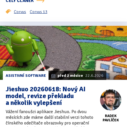
CELÝ ČLÁNEK
Corvus
Corvus 13
ASISTIVNÍ SOFTWARE
před 2 měsíce
22.6.2026
Jieshuo 20260618: Nový AI
model, revize překladu
a několik vylepšení
Vážení fanoušci aplikace Jieshuo. Po dvou
RADEK
měsících zde máme další stabilní verzi tohoto
PAVLÍČEK
čínského odečítače obrazovky pro operační