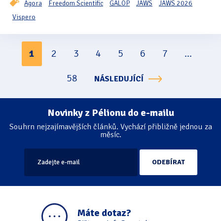
Agora
Freedom Scientific
GALOP
JAWS
JAWS 2026
Vispero
1
2
3
4
5
6
7
...
Stránkování
58
NÁSLEDUJÍCÍ
Novinky z Pélionu do e-mailu
Souhrn nejzajímavějších článků. Vychází přibližně jednou za
měsíc.
Máte dotaz?