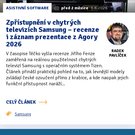
ASISTIVNÍ SOFTWARE
před 2 měsíce
1.6.2026
Zpřístupnění v chytrých
televizích Samsung – recenze
i záznam prezentace z Agory
2026
RADEK
V časopise Téčko vyšla recenze Jiřího Fenze
PAVLÍČEK
zaměřená na reálnou použitelnost chytrých
televizí Samsung s operačním systémem Tizen.
Článek přináší praktický pohled na to, jak levnější modely
zvládají české ozvučení přímo z krabice, a kde naopak jejich
funkční přístupnost naráží...
CELÝ ČLÁNEK
Samsung