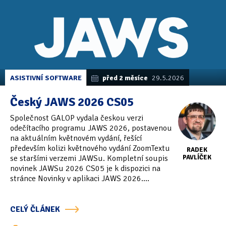
ASISTIVNÍ SOFTWARE
před 2 měsíce
29.5.2026
Český JAWS 2026 CS05
Společnost GALOP vydala českou verzi
odečítacího programu JAWS 2026, postavenou
na aktuálním květnovém vydání, řešící
především kolizi květnového vydání ZoomTextu
RADEK
se staršími verzemi JAWSu. Kompletní soupis
PAVLÍČEK
novinek JAWSu 2026 CS05 je k dispozici na
stránce Novinky v aplikaci JAWS 2026....
CELÝ ČLÁNEK