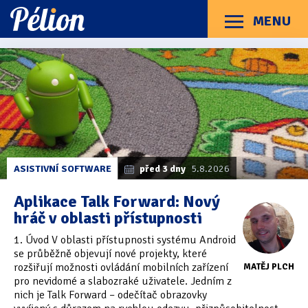
Přejít
Přejít
Přejít
na
na
na
MENU
Menu
štítky
kategorie
obsah
Články
Příručky
O Pélionu
Kontakt
Články
Kategorie článků
z
Dotazníky
(3)
kategorie
Pracuji
Hardware
(163)
zrakem
Braillské řádky
(31)
ASISTIVNÍ SOFTWARE
před 3 dny
5.8.2026
a
Lupy
(8)
Aplikace Talk Forward: Nový
sluchem
hráč v oblasti přístupnosti
Mobilní zařízení
(85)
1. Úvod V oblasti přístupnosti systému Android
Počítače a notebooky
(66)
se průběžně objevují nové projekty, které
rozšiřují možnosti ovládání mobilních zařízení
MATĚJ PLCH
Zápisníky
(7)
pro nevidomé a slabozraké uživatele. Jedním z
nich je Talk Forward – odečítač obrazovky
Názory & zkušenosti
(143)