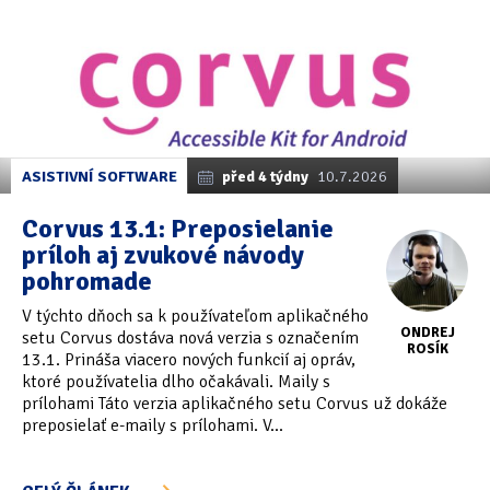
ASISTIVNÍ SOFTWARE
před 4 týdny
10.7.2026
Corvus 13.1: Preposielanie
príloh aj zvukové návody
pohromade
V týchto dňoch sa k používateľom aplikačného
ONDREJ
setu Corvus dostáva nová verzia s označením
ROSÍK
13.1. Prináša viacero nových funkcií aj opráv,
ktoré používatelia dlho očakávali. Maily s
prílohami Táto verzia aplikačného setu Corvus už dokáže
preposielať e-maily s prílohami. V...