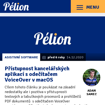
Přejít
Přejít
Přejít
na
na
na
MENU
Menu
štítky
kategorie
obsah
Články
Příručky
O Pélionu
Kontakt
Články
Kategorie článků
z
Dotazníky
(3)
kategorie
Numbers
Hardware
(163)
Braillské řádky
(31)
ASISTIVNÍ SOFTWARE
před 6 roky
14.12.2020
Lupy
(8)
Přístupnost kancelářských
aplikací s odečítačem
Mobilní zařízení
(85)
VoiceOver v macOS
Počítače a notebooky
(66)
Cílem tohoto článku je poukázat na zásadní
ADAM
nedostatky ale i pozitiva v přístupnosti
Zápisníky
(7)
SAMEC
textových a tabulkových procesorů a prohlížečů
PDF dokumentů s odečítačem VoiceOver
Názory & zkušenosti
(143)