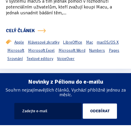
v systému macOS a tím jednak pomoci v rozhodnutí
potenciálním uživatelům, kteří zvažují koupi Macu, a
Oficiální materiály
(57)
jednak usnadnit bádání těm,...
Pozvánky & oznámení
(67)
CELÝ ČLÁNEK
Pracuji sluchem
(564)
Apple
Klávesové zkratky
LibreOffice
Mac
macOS/OS X
Pracuji sluchem a hmatem
(566)
Microsoft
Microsoft Excel
Microsoft Word
Numbers
Pages
Srovnání
Textové editory
VoiceOver
Pracuji zrakem
(456)
Pracuji zrakem a sluchem
(515)
Novinky z Pélionu do e-mailu
Stránkování
Služby
(115)
Souhrn nejzajímavějších článků. Vychází přibližně jednou za
měsíc.
Software
(503)
Asistivní software
(428)
Běžný software
(284)