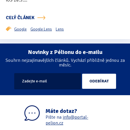
iOS 18.3....
Oficiální materiály
(57)
CELÝ ČLÁNEK
Pozvánky & oznámení
(67)
Google
Google Lens
Lens
Pracuji sluchem
(564)
Pracuji sluchem a hmatem
(566)
Novinky z Pélionu do e-mailu
Stránkování
Souhrn nejzajímavějších článků. Vychází přibližně jednou za
Pracuji zrakem
(456)
měsíc.
Pracuji zrakem a sluchem
(515)
Služby
(115)
Software
(503)
Máte dotaz?
Asistivní software
(428)
Pište na
info@portal-
pelion.cz
Běžný software
(284)