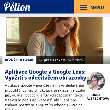
Přejít
Přejít
Přejít
na
na
na
MENU
Menu
štítky
kategorie
obsah
Články
Příručky
O Pélionu
Kontakt
Články
Kategorie článků
z
Dotazníky
(3)
kategorie
Google
Hardware
(163)
Lens
Braillské řádky
(31)
BĚŽNÝ SOFTWARE
před 1 rokem
24.2.2025
Lupy
(8)
Aplikace Google a Google Lens:
Využití s odečítačem obrazovky
Mobilní zařízení
(85)
Aplikace Google – pomůže nám s vyhledáváním
Počítače a notebooky
(66)
produktů, domácích úkolů, s překladem z cizího
jazyka, ale i podporuje funkci rozpoznání textu.
LINDA
Zápisníky
(7)
ALBRECHTOVÁ
V textu je popis aplikace a funkcí Lens pro
zrakově postižené s využitím iPhone 15 Pro na
Názory & zkušenosti
(143)