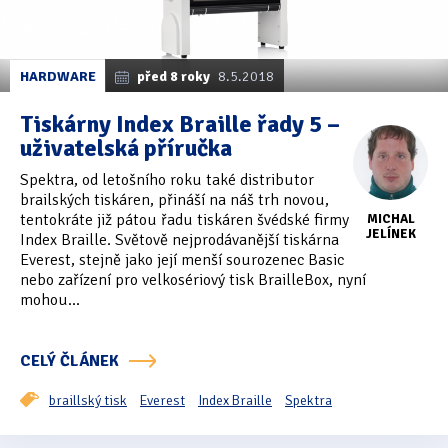
HARDWARE
před 8 roky
8.5.2018
Tiskárny Index Braille řady 5 –
uživatelská příručka
Spektra, od letošního roku také distributor
brailských tiskáren, přináší na náš trh novou,
tentokráte již pátou řadu tiskáren švédské firmy
MICHAL
JELÍNEK
Index Braille. Světově nejprodávanější tiskárna
Everest, stejně jako její menší sourozenec Basic
nebo zařízení pro velkosériový tisk BrailleBox, nyní
mohou...
CELÝ ČLÁNEK
braillský tisk
Everest
Index Braille
Spektra