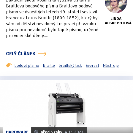
Základní škola Košařiska využívá tiskárnu
Tipy & triky
(17)
Braillova bodového písma Braillovo bodové
písmo ve dvacátých letech 19. století sestavil
Francouz Louis Braille (1809-1852), který byl
LINDA
sám od dětství nevidomý. Inspirací při vzniku
ALBRECHTOVÁ
Hledání
písma pro nevidomé bylo tajné písmo, určené
pro vojenské účely....
CELÝ ČLÁNEK
bodové písmo
Braille
braillský tisk
Everest
Nástroje
HARDWARE
před 5 roky
4.11.2021