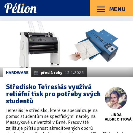
Přejít
Přejít
Přejít
na
na
na
MENU
Menu
štítky
kategorie
obsah
Články
Příručky
O Pélionu
Kontakt
Články
Kategorie článků
z
Dotazníky
(3)
kategorie
Everest
Hardware
(163)
Braillské řádky
(31)
HARDWARE
před 4 roky
13.1.2023
Lupy
(8)
Středisko Teiresiás využívá
reliéfní tisk pro potřeby svých
Mobilní zařízení
(85)
studentů
Počítače a notebooky
(66)
Teiresiás je středisko, které se specializuje na
LINDA
pomoc studentům se specifickými nároky na
Zápisníky
(7)
ALBRECHTOVÁ
Masarykově univerzitě v Brně. Pracoviště
zajišťuje přístupnost akreditovaných oborů
Názory & zkušenosti
(143)