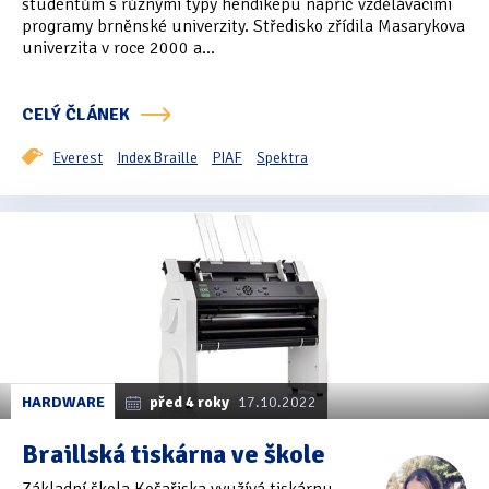
studentům s různými typy hendikepu napříč vzdělávacími
programy brněnské univerzity. Středisko zřídila Masarykova
Oficiální materiály
(57)
univerzita v roce 2000 a...
Pozvánky & oznámení
(67)
CELÝ ČLÁNEK
Pracuji sluchem
(564)
Everest
Index Braille
PIAF
Spektra
Pracuji sluchem a hmatem
(566)
Pracuji zrakem
(456)
Pracuji zrakem a sluchem
(515)
Služby
(115)
Software
(503)
HARDWARE
před 4 roky
17.10.2022
Asistivní software
(428)
Braillská tiskárna ve škole
Běžný software
(284)