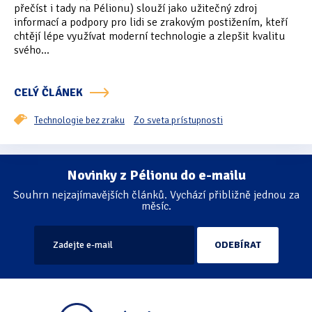
přečíst i tady na Pélionu) slouží jako užitečný zdroj
informací a podpory pro lidi se zrakovým postižením, kteří
Oficiální materiály
(57)
chtějí lépe využívat moderní technologie a zlepšit kvalitu
svého...
Pozvánky & oznámení
(67)
Pracuji sluchem
(564)
CELÝ ČLÁNEK
Pracuji sluchem a hmatem
(566)
Technologie bez zraku
Zo sveta prístupnosti
Pracuji zrakem
(456)
Novinky z Pélionu do e-mailu
Stránkování
Pracuji zrakem a sluchem
(515)
Souhrn nejzajímavějších článků. Vychází přibližně jednou za
měsíc.
Služby
(115)
Software
(503)
Asistivní software
(428)
Běžný software
(284)