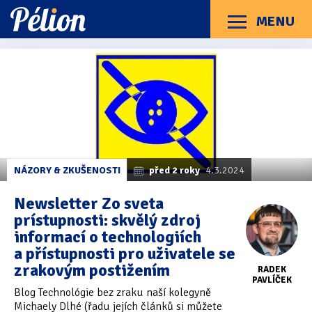
Přejít
Přejít
Přejít
na
na
na
MENU
Menu
štítky
kategorie
obsah
Články
Příručky
O Pélionu
Kontakt
Články
Kategorie článků
z
Dotazníky
(3)
kategorie
Technologie
Hardware
(163)
bez
Braillské řádky
(31)
NÁZORY & ZKUŠENOSTI
před 2 roky
4.3.2024
zraku
Lupy
(8)
Newsletter Zo sveta
prístupnosti: skvělý zdroj
Mobilní zařízení
(85)
informací o technologiích
a přístupnosti pro uživatele se
Počítače a notebooky
(66)
zrakovým postižením
RADEK
Zápisníky
(7)
PAVLÍČEK
Blog Technológie bez zraku naší kolegyně
Michaely Dlhé (řadu jejích článků si můžete
Názory & zkušenosti
(143)