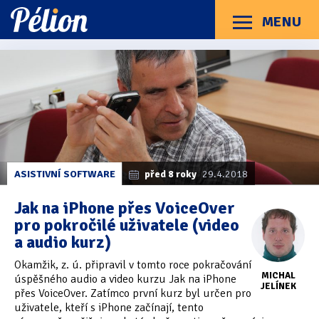
Přejít
Přejít
Přejít
na
na
na
MENU
Menu
štítky
kategorie
obsah
Články
Příručky
O Pélionu
Kontakt
Články
Kategorie článků
z
Dotazníky
(3)
kategorie
Okamžik
Hardware
(163)
Braillské řádky
(31)
ASISTIVNÍ SOFTWARE
před 8 roky
29.4.2018
Lupy
(8)
Jak na iPhone přes VoiceOver
pro pokročilé uživatele (video
Mobilní zařízení
(85)
a audio kurz)
Počítače a notebooky
(66)
Okamžik, z. ú. připravil v tomto roce pokračování
MICHAL
úspěšného audio a video kurzu Jak na iPhone
Zápisníky
(7)
JELÍNEK
přes VoiceOver. Zatímco první kurz byl určen pro
uživatele, kteří s iPhone začínají, tento
Názory & zkušenosti
(143)