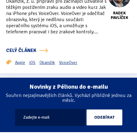
Okamžik, z. ú. připravil pro začínající uživatele s
Tipy & triky
(17)
těžkým postižením zraku audio a video kurz Jak
na iPhone přes VoiceOver. VoiceOver je odečítač
RADEK
PAVLÍČEK
obrazovky, který je nedílnou součásti
operačního systému iOS, a umožňuje s
Hledání
telefonem pracovat i bez zrakové kontroly....
CELÝ ČLÁNEK
Apple
iOS
Okamžik
VoiceOver
Novinky z Pélionu do e-mailu
Stránkování
Souhrn nejzajímavějších článků. Vychází přibližně jednou za
měsíc.