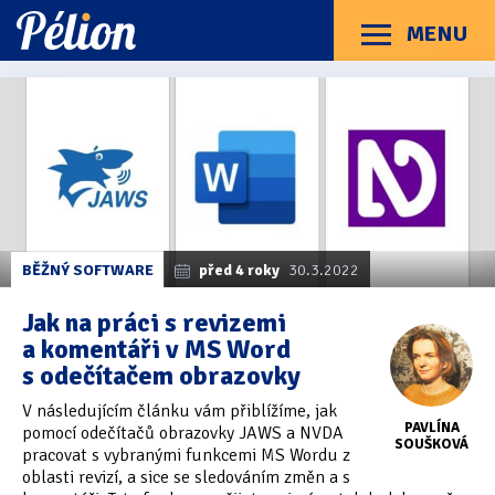
Přejít
Přejít
Přejít
na
na
na
MENU
Menu
štítky
kategorie
obsah
Články
Příručky
O Pélionu
Kontakt
Články
Kategorie článků
z
Dotazníky
(3)
kategorie
Revize
Hardware
(163)
Braillské řádky
(31)
BĚŽNÝ SOFTWARE
před 4 roky
30.3.2022
Lupy
(8)
Jak na práci s revizemi
a komentáři v MS Word
Mobilní zařízení
(85)
s odečítačem obrazovky
Počítače a notebooky
(66)
V následujícím článku vám přiblížíme, jak
PAVLÍNA
pomocí odečítačů obrazovky JAWS a NVDA
Zápisníky
(7)
SOUŠKOVÁ
pracovat s vybranými funkcemi MS Wordu z
oblasti revizí, a sice se sledováním změn a s
Názory & zkušenosti
(143)