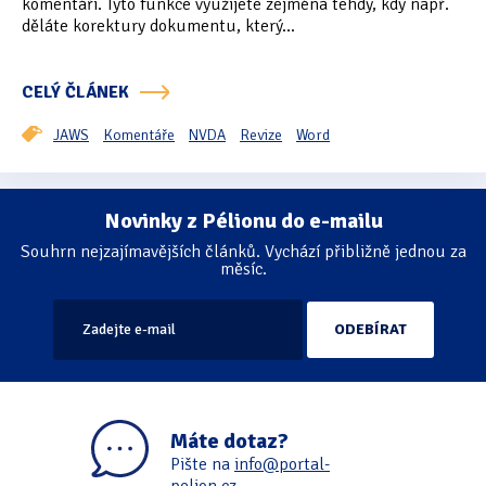
komentáři. Tyto funkce využijete zejména tehdy, kdy např.
děláte korektury dokumentu, který...
Oficiální materiály
(57)
Pozvánky & oznámení
(67)
CELÝ ČLÁNEK
Pracuji sluchem
(564)
JAWS
Komentáře
NVDA
Revize
Word
Pracuji sluchem a hmatem
(566)
Novinky z Pélionu do e-mailu
Stránkování
Pracuji zrakem
(456)
Souhrn nejzajímavějších článků. Vychází přibližně jednou za
měsíc.
Pracuji zrakem a sluchem
(515)
Služby
(115)
Software
(503)
Asistivní software
(428)
Máte dotaz?
Běžný software
(284)
Pište na
info@portal-