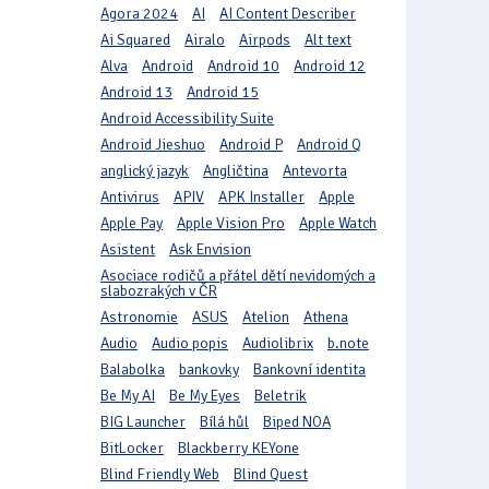
Agora 2024
AI
AI Content Describer
Ai Squared
Airalo
Airpods
Alt text
Alva
Android
Android 10
Android 12
Android 13
Android 15
Android Accessibility Suite
Android Jieshuo
Android P
Android Q
anglický jazyk
Angličtina
Antevorta
Antivirus
APIV
APK Installer
Apple
Apple Pay
Apple Vision Pro
Apple Watch
Asistent
Ask Envision
Asociace rodičů a přátel dětí nevidomých a
slabozrakých v ČR
Astronomie
ASUS
Atelion
Athena
Audio
Audio popis
Audiolibrix
b.note
Balabolka
bankovky
Bankovní identita
Be My AI
Be My Eyes
Beletrik
BIG Launcher
Bílá hůl
Biped NOA
BitLocker
Blackberry KEYone
Blind Friendly Web
Blind Quest