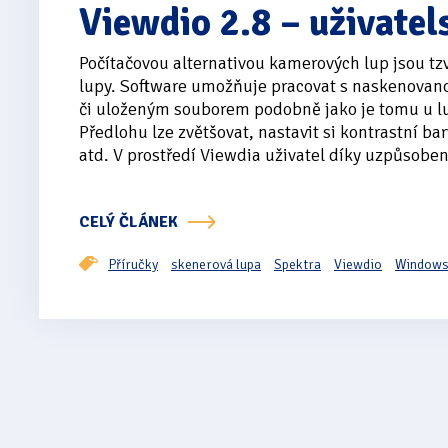
Viewdio 2.8 – uživatel
Počítačovou alternativou kamerových lup jsou tz
lupy. Software umožňuje pracovat s naskenovan
či uloženým souborem podobně jako je tomu u l
Předlohu lze zvětšovat, nastavit si kontrastní bar
atd. V prostředí Viewdia uživatel díky uzpůsobení
CELÝ ČLÁNEK
Příručky
skenerová lupa
Spektra
Viewdio
Window
Stránkování