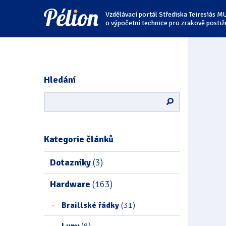
Přejít
Přejít
Přejít
Vzdělávací portál Střediska Teiresiás M
na
na
na
štítky
kategorie
obsah
o výpočetní technice pro zrakově postiž
Hledání
Kategorie článků
Dotazníky
(3)
Hardware
(163)
Braillské řádky
(31)
Lupy
(8)