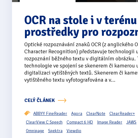
OCR na stole i v terén
prostředky pro rozpoz
Optické rozpoznávání znaků OCR (z anglického O
Character Recognition) představuje technologii 
rozpoznání běžného textu v digitálním obrázku. 
technologie ve spojení se skenerem či kamerou
digitalizaci vytištěných textů. Skenerem či kame
vytištěného textu vyfotografována a v...
CELÝ ČLÁNEK
ABBYY FineReader
Agora
ClearNote
ClearReader+
ClearView C Speech
Compact 6 HD
Image Reader
JAWS
Omnipage
Spektra
Viewdio