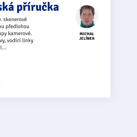
ská příručka
v. skenerové
ou předlohou
upy kamerové.
MICHAL
JELÍNEK
vy, vodící linky
...
s