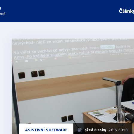
U
Článk
ené
Články
z
kategorie
Viewdio
ASISTIVNÍ SOFTWARE
před 8 roky
26.6.2018