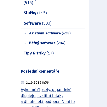
(515)
Služby
(115)
Software
(503)
Asistivní software
(428)
Běžný software
(284)
Tipy & triky
(17)
Poslední komentáře
21.9.2025 8:36
Výkonné čipsety, gigantické
displeje, kvalitní foťáky
a dlouholetá podpora. Není to