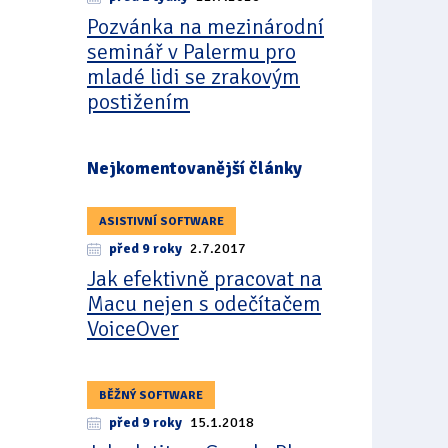
Pozvánka na mezinárodní
seminář v Palermu pro
mladé lidi se zrakovým
postižením
Nejkomentovanější články
ASISTIVNÍ SOFTWARE
před 9 roky
2.7.2017
Jak efektivně pracovat na
Macu nejen s odečítačem
VoiceOver
BĚŽNÝ SOFTWARE
před 9 roky
15.1.2018