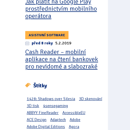
Jak platit na Google Play
prostřednictvím mobilního
operátora
ASISTIVNÍ SOFTWARE
před 8 roky
5.2.2019
Cash Reader – mobilní
aplikace na čtení bankovek
pro nevidomé a slabozraké
Štítky
1428: Shadows over Silesia
3D skenování
3D tisk
4sensegaming
ABBYY FineReader
AccessibleEU
ACE Design
Adaptech
Adobe
Adobe Digital Editions
Agora