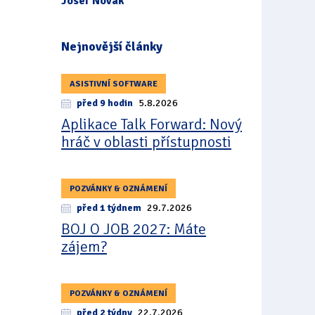
Josef Novák
Nejnovější články
ASISTIVNÍ SOFTWARE
před 9 hodin
5.8.2026
Aplikace Talk Forward: Nový
hráč v oblasti přístupnosti
POZVÁNKY & OZNÁMENÍ
před 1 týdnem
29.7.2026
BOJ O JOB 2027: Máte
zájem?
POZVÁNKY & OZNÁMENÍ
před 2 týdny
22.7.2026