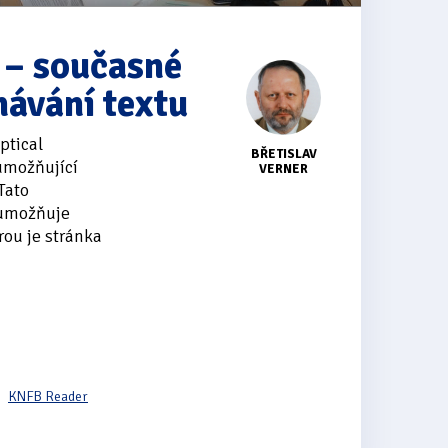
u – současné
návání textu
ptical
BŘETISLAV
umožňující
VERNER
Tato
 umožňuje
rou je stránka
KNFB Reader