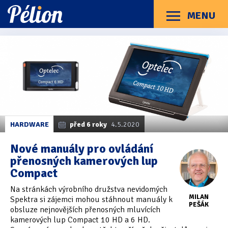
Přejít
Přejít
Přejít
na
na
na
MENU
Menu
štítky
kategorie
obsah
Články
Příručky
O Pélionu
Kontakt
Články
Kategorie článků
z
Dotazníky
(3)
kategorie
Compact
Hardware
(163)
10
Braillské řádky
(31)
HARDWARE
před 6 roky
4.5.2020
HD
Lupy
(8)
Nové manuály pro ovládání
přenosných kamerových lup
Mobilní zařízení
(85)
Compact
Počítače a notebooky
(66)
Na stránkách výrobního družstva nevidomých
MILAN
Spektra si zájemci mohou stáhnout manuály k
Zápisníky
(7)
PEŠÁK
obsluze nejnovějších přenosných mluvících
kamerových lup Compact 10 HD a 6 HD.
Názory & zkušenosti
(143)