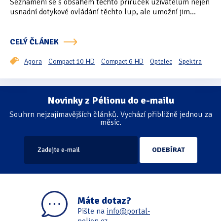
Seznámení se s obsahem těchto příruček uživatelům nejen
usnadní dotykové ovládání těchto lup, ale umožní jim...
Oficiální materiály
(57)
Pozvánky & oznámení
(67)
CELÝ ČLÁNEK
Pracuji sluchem
(564)
Agora
Compact 10 HD
Compact 6 HD
Optelec
Spektra
Pracuji sluchem a hmatem
(566)
Novinky z Pélionu do e-mailu
Stránkování
Pracuji zrakem
(456)
Souhrn nejzajímavějších článků. Vychází přibližně jednou za
měsíc.
Pracuji zrakem a sluchem
(515)
Služby
(115)
Software
(503)
Asistivní software
(428)
Máte dotaz?
Běžný software
(284)
Pište na
info@portal-