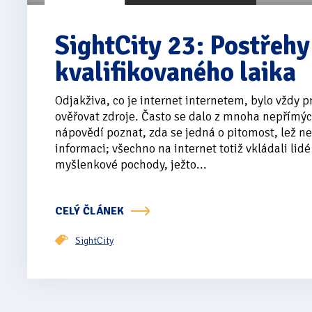
SightCity 23: Postřeh
kvalifikovaného laika
Odjakživa, co je internet internetem, bylo vždy p
ověřovat zdroje. Často se dalo z mnoha nepřímýc
nápovědí poznat, zda se jedná o pitomost, lež n
informaci; všechno na internet totiž vkládali lidé 
myšlenkové pochody, ježto...
CELÝ ČLÁNEK
SightCity