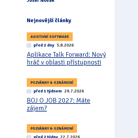
Josef Novák
Nejnovější články
ASISTIVNÍ SOFTWARE
před 2 dny
5.8.2026
Aplikace Talk Forward: Nový
hráč v oblasti přístupnosti
POZVÁNKY & OZNÁMENÍ
před 1 týdnem
29.7.2026
BOJ O JOB 2027: Máte
zájem?
POZVÁNKY & OZNÁMENÍ
před 2 týdny
22.7.2026