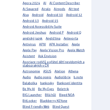
Agora 2024
AI
AI Content Describer
Ai Squared
Airalo
Airpods
Alt text
Alva
Android
Android 10
Android 12
Android 13
Android 15
Android Accessibility Suite
Android Jieshuo
Android P
Android Q
anglický jazyk
Angličtina
Antevorta
Antivirus
APIV
APK Installer
Apple
Apple Pay
Apple Vision Pro
Apple Watch
Asistent
Ask Envision
Asociace rodičů a přátel dětí nevidomých a
slabozrakých v ČR
Astronomie
ASUS
Atelion
Athena
Audio
Audio popis
Audiolibrix
b.note
Balabolka
bankovky
Bankovní identita
Be My AI
Be My Eyes
Beletrik
BIG Launcher
Bílá hůl
Biped NOA
BitLocker
Blackberry KEYone
Blind Friendly Web
Blind Quest