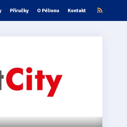
y
Příručky
O Pélionu
Kontakt