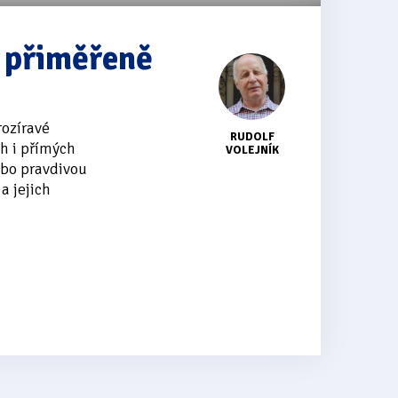
y přiměřeně
rozíravé
RUDOLF
h i přímých
VOLEJNÍK
ebo pravdivou
a jejich