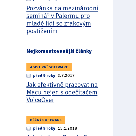
Pozvánka na mezinárodní
seminář v Palermu pro
mladé lidi se zrakovým
postižením
Nejkomentovanější články
ASISTIVNÍ SOFTWARE
před 9 roky
2.7.2017
Jak efektivně pracovat na
Macu nejen s odečítačem
VoiceOver
BĚŽNÝ SOFTWARE
před 9 roky
15.1.2018