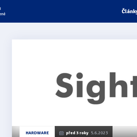
U
Článk
ené
Články
z
kategorie
SightCity
HARDWARE
před 3 roky
5.6.2023