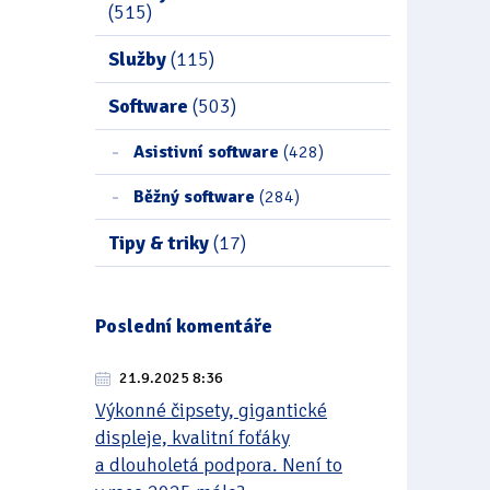
(515)
Služby
(115)
Software
(503)
Asistivní software
(428)
Běžný software
(284)
Tipy & triky
(17)
Poslední komentáře
21.9.2025 8:36
Výkonné čipsety, gigantické
displeje, kvalitní foťáky
a dlouholetá podpora. Není to