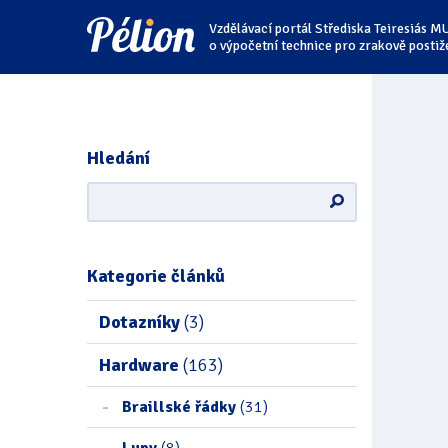
Přejít
Přejít
Přejít
Vzdělávací portál Střediska Teiresiás M
na
na
na
štítky
kategorie
obsah
o výpočetní technice pro zrakově postiž
Hledání
Kategorie článků
Dotazníky
(3)
Hardware
(163)
Braillské řádky
(31)
Lupy
(8)