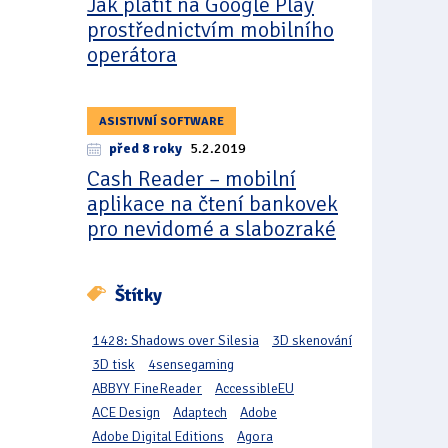
Jak platit na Google Play
prostřednictvím mobilního
operátora
ASISTIVNÍ SOFTWARE
před 8 roky
5.2.2019
Cash Reader – mobilní
aplikace na čtení bankovek
pro nevidomé a slabozraké
Štítky
1428: Shadows over Silesia
3D skenování
3D tisk
4sensegaming
ABBYY FineReader
AccessibleEU
ACE Design
Adaptech
Adobe
Adobe Digital Editions
Agora