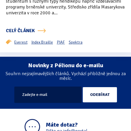
studentům s různými typy hendikepu napříč vzdělávacími
programy brněnské univerzity. Středisko zřídila Masarykova
Oficiální materiály
(57)
univerzita v roce 2000 a...
Pozvánky & oznámení
(67)
CELÝ ČLÁNEK
Pracuji sluchem
(564)
Everest
Index Braille
PIAF
Spektra
Pracuji sluchem a hmatem
(566)
Pracuji zrakem
(456)
Novinky z Pélionu do e-mailu
Stránkování
Souhrn nejzajímavějších článků. Vychází přibližně jednou za
Pracuji zrakem a sluchem
(515)
měsíc.
Služby
(115)
Software
(503)
Asistivní software
(428)
Máte dotaz?
Běžný software
(284)