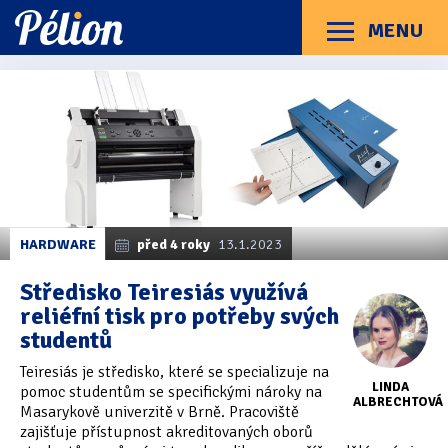
Přejít
Přejít
Přejít
na
na
na
MENU
Menu
štítky
kategorie
obsah
Články
Příručky
O Pélionu
Kontakt
Články
Kategorie článků
z
Dotazníky
(3)
kategorie
PIAF
Hardware
(163)
Braillské řádky
(31)
HARDWARE
před 4 roky
13.1.2023
Lupy
(8)
Středisko Teiresiás využívá
reliéfní tisk pro potřeby svých
Mobilní zařízení
(85)
studentů
Počítače a notebooky
(66)
Teiresiás je středisko, které se specializuje na
LINDA
pomoc studentům se specifickými nároky na
Zápisníky
(7)
ALBRECHTOVÁ
Masarykově univerzitě v Brně. Pracoviště
zajišťuje přístupnost akreditovaných oborů
Názory & zkušenosti
(143)