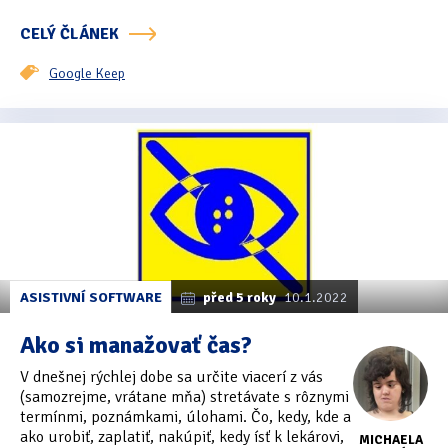
CELÝ ČLÁNEK
Oficiální materiály
(57)
Google Keep
Pozvánky & oznámení
(67)
Pracuji sluchem
(564)
Pracuji sluchem a hmatem
(566)
Pracuji zrakem
(456)
Pracuji zrakem a sluchem
(515)
Služby
(115)
ASISTIVNÍ SOFTWARE
před 5 roky
10.1.2022
Ako si manažovať čas?
Software
(503)
V dnešnej rýchlej dobe sa určite viacerí z vás
Asistivní software
(428)
(samozrejme, vrátane mňa) stretávate s rôznymi
termínmi, poznámkami, úlohami. Čo, kedy, kde a
Běžný software
(284)
ako urobiť, zaplatiť, nakúpiť, kedy ísť k lekárovi,
MICHAELA