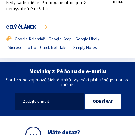
kedy kaderníčke. Pre mňa osobne je už
DLHÁ
Tipy & triky
(17)
nemysliteľné držať to...
CELÝ ČLÁNEK
Hledání
Google Kalendář
Google Keep
Google Úkoly
Microsoft To Do
Quick Notetaker
Simply Notes
Novinky z Pélionu do e-mailu
Stránkování
Souhrn nejzajímavějších článků. Vychází přibližně jednou za
měsíc.
Máte dotaz?