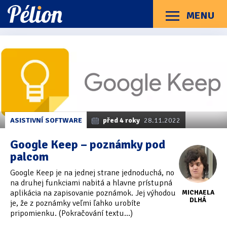
Přejít
Přejít
Přejít
na
na
na
MENU
Menu
štítky
kategorie
obsah
Články
Příručky
O Pélionu
Kontakt
Články
Kategorie článků
z
Dotazníky
(3)
kategorie
Google
Hardware
(163)
Keep
ASISTIVNÍ SOFTWARE
před 4 roky
28.11.2022
Braillské řádky
(31)
Google Keep – poznámky pod
Lupy
(8)
palcom
Mobilní zařízení
(85)
Google Keep je na jednej strane jednoduchá, no
na druhej funkciami nabitá a hlavne prístupná
Počítače a notebooky
(66)
aplikácia na zapisovanie poznámok. Jej výhodou
MICHAELA
DLHÁ
je, že z poznámky veľmi ľahko urobíte
Zápisníky
(7)
pripomienku. (Pokračování textu…)
Názory & zkušenosti
(143)