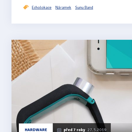
Echolokace
Náramek
Sunu Band
HARDWARE
před 7 roky
27.5.2019