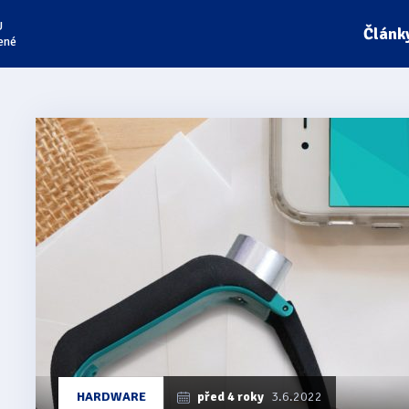
U
Článk
ené
Články
z
kategorie
Sunu
Band
HARDWARE
před 4 roky
3.6.2022