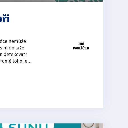
ři
 sice nemůže
JIŘÍ
 s ní dokáže
PAVLÍČEK
n detekovat i
romě toho je...