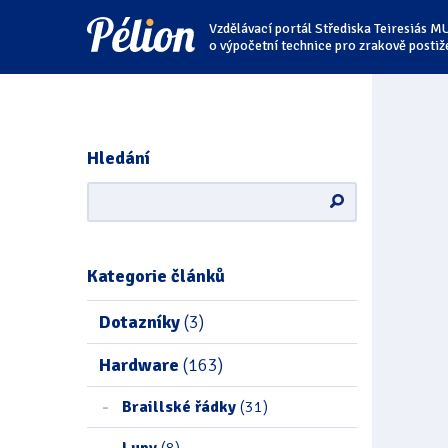
Přejít
Přejít
Přejít
Vzdělávací portál Střediska Teiresiás M
na
na
na
štítky
kategorie
obsah
o výpočetní technice pro zrakově postiž
Hledání
Kategorie článků
Dotazníky
(3)
Hardware
(163)
Braillské řádky
(31)
Lupy
(8)