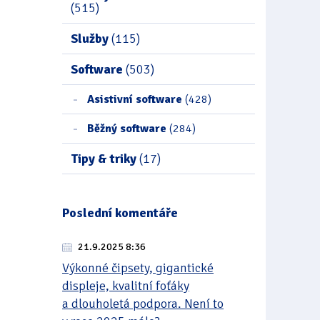
(515)
Služby
(115)
Software
(503)
Asistivní software
(428)
Běžný software
(284)
Tipy & triky
(17)
Poslední komentáře
21.9.2025 8:36
Výkonné čipsety, gigantické
displeje, kvalitní foťáky
a dlouholetá podpora. Není to