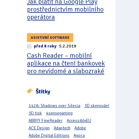
Jak platit na Google Play
prostřednictvím mobilního
operátora
ASISTIVNÍ SOFTWARE
před 8 roky
5.2.2019
Cash Reader – mobilní
aplikace na čtení bankovek
pro nevidomé a slabozraké
Štítky
1428: Shadows over Silesia
3D skenování
3D tisk
4sensegaming
ABBYY FineReader
AccessibleEU
ACE Design
Adaptech
Adobe
Adobe Digital Editions
Agora