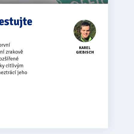
estujte
první
KAREL
ní zrakově
GIEBISCH
ozšířené
ky citlivým
eztrácí jeho