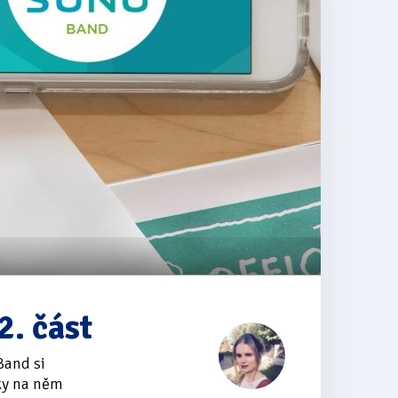
. část
Band si
vky na něm