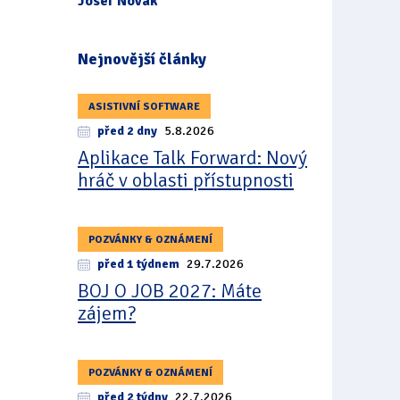
Josef Novák
Nejnovější články
ASISTIVNÍ SOFTWARE
před 2 dny
5.8.2026
Aplikace Talk Forward: Nový
hráč v oblasti přístupnosti
POZVÁNKY & OZNÁMENÍ
před 1 týdnem
29.7.2026
BOJ O JOB 2027: Máte
zájem?
POZVÁNKY & OZNÁMENÍ
před 2 týdny
22.7.2026