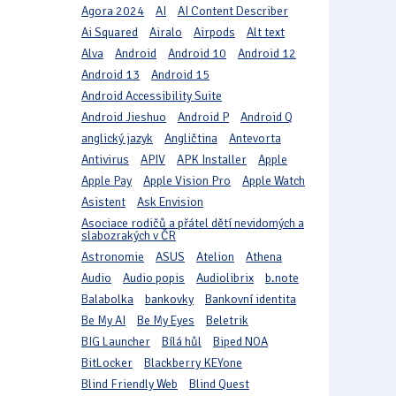
Agora 2024
AI
AI Content Describer
Ai Squared
Airalo
Airpods
Alt text
Alva
Android
Android 10
Android 12
Android 13
Android 15
Android Accessibility Suite
Android Jieshuo
Android P
Android Q
anglický jazyk
Angličtina
Antevorta
Antivirus
APIV
APK Installer
Apple
Apple Pay
Apple Vision Pro
Apple Watch
Asistent
Ask Envision
Asociace rodičů a přátel dětí nevidomých a
slabozrakých v ČR
Astronomie
ASUS
Atelion
Athena
Audio
Audio popis
Audiolibrix
b.note
Balabolka
bankovky
Bankovní identita
Be My AI
Be My Eyes
Beletrik
BIG Launcher
Bílá hůl
Biped NOA
BitLocker
Blackberry KEYone
Blind Friendly Web
Blind Quest