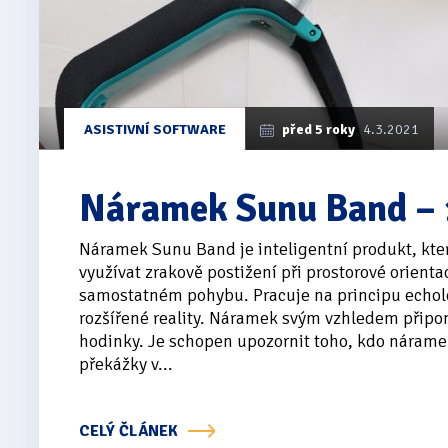
ASISTIVNÍ SOFTWARE
před 5 roky
4.3.2021
Náramek Sunu Band – 1
Náramek Sunu Band je inteligentní produkt, kt
využívat zrakově postižení při prostorové orientac
samostatném pohybu. Pracuje na principu echol
rozšířené reality. Náramek svým vzhledem připo
hodinky. Je schopen upozornit toho, kdo nárame
překážky v...
CELÝ ČLÁNEK