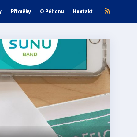
y
Příručky
O Pélionu
Kontakt