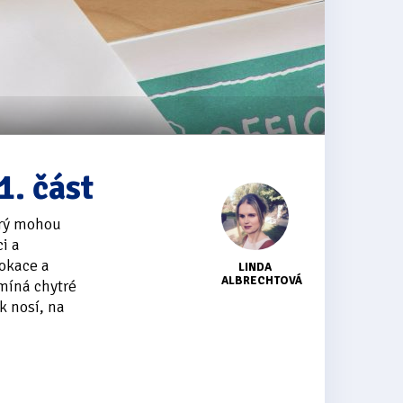
. část
erý mohou
i a
okace a
LINDA
ALBRECHTOVÁ
míná chytré
k nosí, na