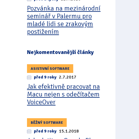
Pozvánka na mezinárodní
seminář v Palermu pro
mladé lidi se zrakovým
postižením
Nejkomentovanější články
ASISTIVNÍ SOFTWARE
před 9 roky
2.7.2017
Jak efektivně pracovat na
Macu nejen s odečítačem
VoiceOver
BĚŽNÝ SOFTWARE
před 9 roky
15.1.2018