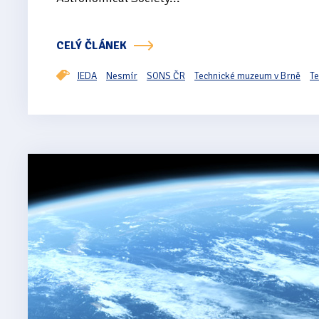
CELÝ ČLÁNEK
IEDA
Nesmír
SONS ČR
Technické muzeum v Brně
Te