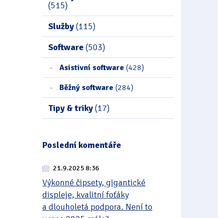
(515)
Služby
(115)
Software
(503)
Asistivní software
(428)
Běžný software
(284)
Tipy & triky
(17)
Poslední komentáře
21.9.2025 8:36
Výkonné čipsety, gigantické
displeje, kvalitní foťáky
a dlouholetá podpora. Není to