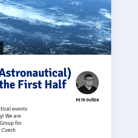
Astronautical)
the First Half
PETR DUŠEK
tical events
ry! We are
 Group for
e Czech