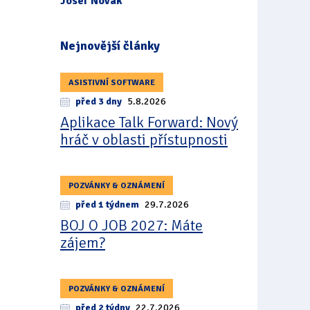
Josef Novák
Nejnovější články
ASISTIVNÍ SOFTWARE
před 3 dny
5.8.2026
Aplikace Talk Forward: Nový
hráč v oblasti přístupnosti
POZVÁNKY & OZNÁMENÍ
před 1 týdnem
29.7.2026
BOJ O JOB 2027: Máte
zájem?
POZVÁNKY & OZNÁMENÍ
před 2 týdny
22.7.2026