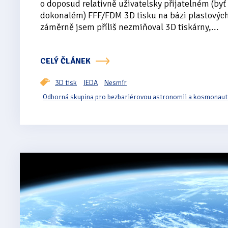
o doposud relativně uživatelsky přijatelném (byť 
dokonalém) FFF/FDM 3D tisku na bázi plastových
záměrně jsem příliš nezmiňoval 3D tiskárny,...
CELÝ ČLÁNEK
3D tisk
IEDA
Nesmír
Odborná skupina pro bezbariérovou astronomii a kosmonaut