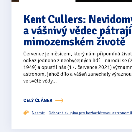
Kent Cullers: Nevidom
a vášnivý vědec pátrají
mimozemském životě
Červenec je měsícem, který nám připomíná život
odkaz jednoho z neobyčejných lidí – narodil se (
1949) a opustil nás (17. července 2021) význa
astronom, jehož dílo a vášeň zanechaly výraznou
ve světě vědy...
CELÝ ČLÁNEK
Nesmír
Odborná skupina pro bezbariérovou astronomi