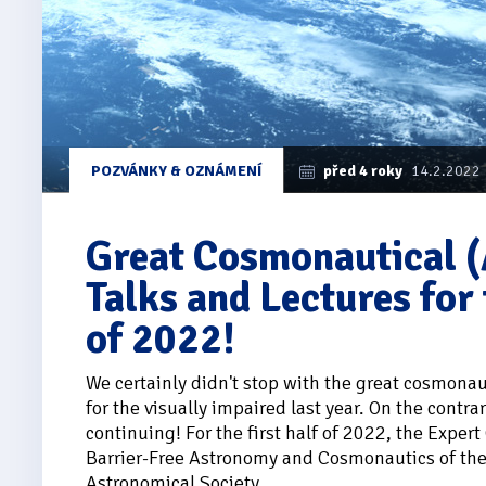
POZVÁNKY & OZNÁMENÍ
před 4 roky
14.2.2022
Great Cosmonautical (
Talks and Lectures for 
of 2022!
We certainly didn't stop with the great cosmonau
for the visually impaired last year. On the contra
continuing! For the first half of 2022, the Expert
Barrier-Free Astronomy and Cosmonautics of th
Astronomical Society...