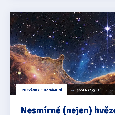
POZVÁNKY & OZNÁMENÍ
před 4 roky
19.9.2022
Nesmírné (nejen) hvěz