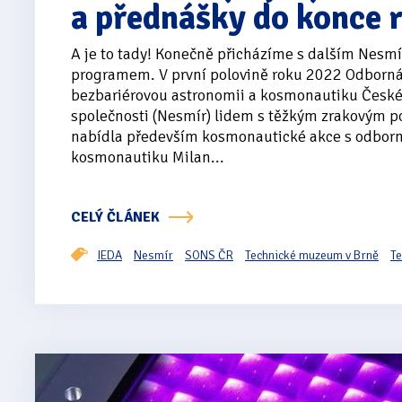
a přednášky do konce 
A je to tady! Konečně přicházíme s dalším Nesm
programem. V první polovině roku 2022 Odborná
bezbariérovou astronomii a kosmonautiku Česk
společnosti (Nesmír) lidem s těžkým zrakovým p
nabídla především kosmonautické akce s odborn
kosmonautiku Milan...
CELÝ ČLÁNEK
IEDA
Nesmír
SONS ČR
Technické muzeum v Brně
Te