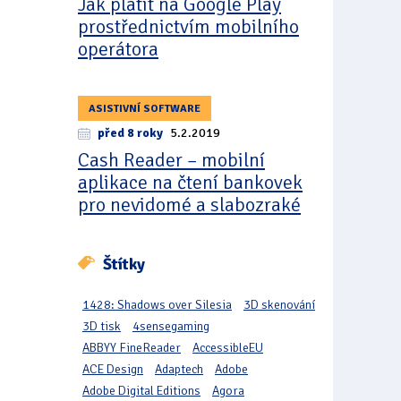
Jak platit na Google Play
prostřednictvím mobilního
operátora
ASISTIVNÍ SOFTWARE
před 8 roky
5.2.2019
Cash Reader – mobilní
aplikace na čtení bankovek
pro nevidomé a slabozraké
Štítky
1428: Shadows over Silesia
3D skenování
3D tisk
4sensegaming
ABBYY FineReader
AccessibleEU
ACE Design
Adaptech
Adobe
Adobe Digital Editions
Agora