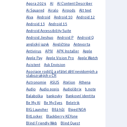
Agora 2024
AI
AI Content Describer
Ai Squared
Airalo
Airpods
Alt text
Alva
Android
Android 10
Android 12
Android 13
Android 15
Android Accessibility Suite
Android Jieshuo
Android P
Android Q
anglický jazyk
Angličtina
Antevorta
Antivirus
APIV
APK Installer
Apple
Apple Pay
Apple Vision Pro
Apple Watch
Asistent
Ask Envision
Asociace rodičů a přátel dětí nevidomých a
slabozrakých v ČR
Astronomie
ASUS
Atelion
Athena
Audio
Audio popis
Audiolibrix
b.note
Balabolka
bankovky
Bankovní identita
Be My AI
Be My Eyes
Beletrik
BIG Launcher
Bílá hůl
Biped NOA
BitLocker
Blackberry KEYone
Blind Friendly Web
Blind Quest