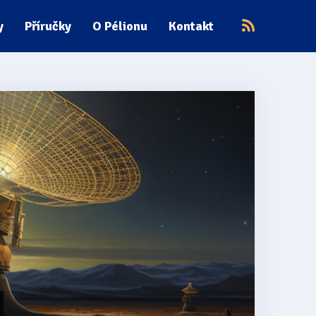
y
Příručky
O Pélionu
Kontakt