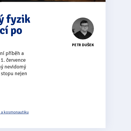
ý fyzik
cí po
PETR DUŠEK
ní příběh a
21. července
mný nevidomý
 stopu nejen
i a kosmonautiku