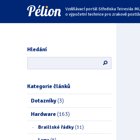
Přejít
Přejít
Přejít
Vzdělávací portál Střediska Teiresiás M
na
na
na
štítky
kategorie
obsah
o výpočetní technice pro zrakově postiž
Hledání
Kategorie článků
Dotazníky
(3)
Hardware
(163)
Braillské řádky
(31)
Lupy
(8)