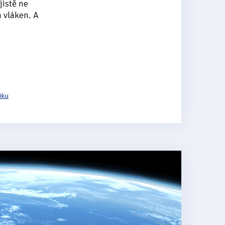
jistě ne
 vláken. A
iku