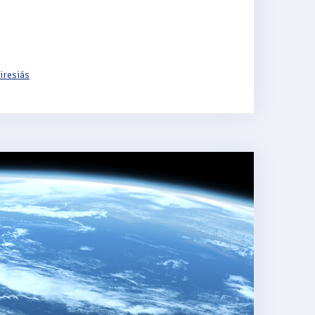
iresiás