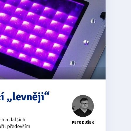
í „levněji“
ch a dalších
PETR DUŠEK
řil především