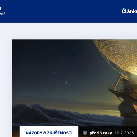
U
Článk
ené
Články
z
kategorie
Nesmír
NÁZORY & ZKUŠENOSTI
před 3 roky
10.7.2023