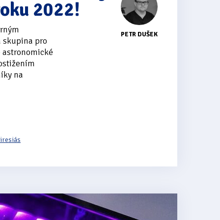
roku 2022!
írným
PETR DUŠEK
 skupina pro
é astronomické
ostižením
íky na
iresiás