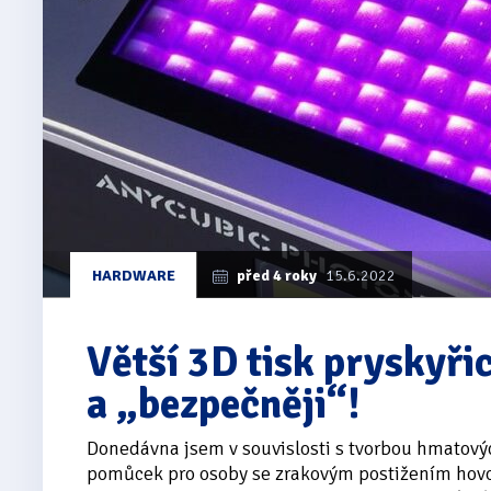
HARDWARE
před 4 roky
15.6.2022
Větší 3D tisk pryskyřic
a „bezpečněji“!
Donedávna jsem v souvislosti s tvorbou hmatový
pomůcek pro osoby se zrakovým postižením hovo