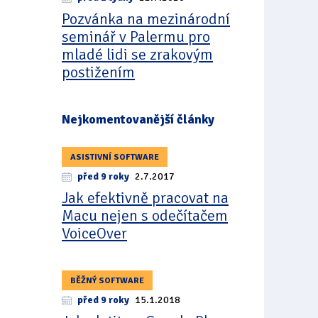
Pozvánka na mezinárodní
seminář v Palermu pro
mladé lidi se zrakovým
postižením
Nejkomentovanější články
ASISTIVNÍ SOFTWARE
před 9 roky
2.7.2017
Jak efektivně pracovat na
Macu nejen s odečítačem
VoiceOver
BĚŽNÝ SOFTWARE
před 9 roky
15.1.2018