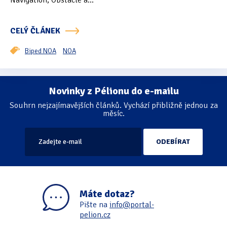
Navigation, Obstacle a...
Oficiální materiály
(57)
CELÝ ČLÁNEK
Pozvánky & oznámení
(67)
Biped NOA
NOA
Pracuji sluchem
(564)
Pracuji sluchem a hmatem
(566)
Novinky z Pélionu do e-mailu
Stránkování
Souhrn nejzajímavějších článků. Vychází přibližně jednou za
Pracuji zrakem
(456)
měsíc.
Pracuji zrakem a sluchem
(515)
Služby
(115)
Software
(503)
Máte dotaz?
Asistivní software
(428)
Pište na
info@portal-
pelion.cz
Běžný software
(284)