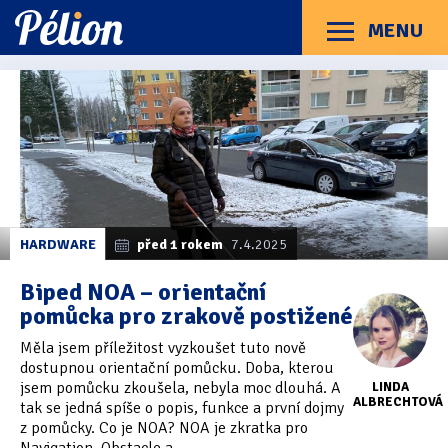
Přejít
Přejít
Přejít
na
na
na
MENU
Menu
štítky
kategorie
obsah
Články
Příručky
O Pélionu
Kontakt
Články
Kategorie článků
z
Dotazníky
(3)
kategorie
NOA
Hardware
(163)
Braillské řádky
(31)
HARDWARE
před 1 rokem
7.4.2025
Lupy
(8)
Biped NOA – orientační
pomůcka pro zrakově postižené
Mobilní zařízení
(85)
Měla jsem příležitost vyzkoušet tuto nově
Počítače a notebooky
(66)
dostupnou orientační pomůcku. Doba, kterou
jsem pomůcku zkoušela, nebyla moc dlouhá. A
LINDA
Zápisníky
(7)
ALBRECHTOVÁ
tak se jedná spíše o popis, funkce a první dojmy
z pomůcky. Co je NOA? NOA je zkratka pro
Názory & zkušenosti
(143)