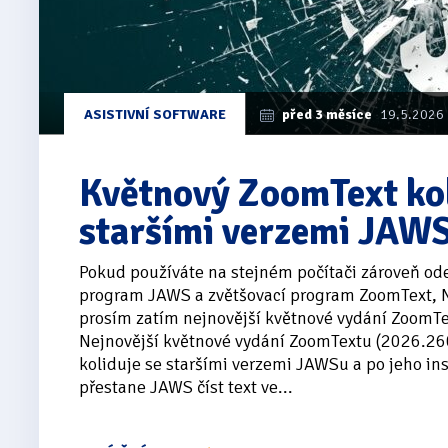
ASISTIVNÍ SOFTWARE
před 3 měsíce
19.5.2026
Květnový ZoomText kol
staršími verzemi JAW
Pokud používáte na stejném počítači zároveň ode
program JAWS a zvětšovací program ZoomText, N
prosím zatím nejnovější květnové vydání ZoomTe
Nejnovější květnové vydání ZoomTextu (2026.26
koliduje se staršími verzemi JAWSu a po jeho ins
přestane JAWS číst text ve...