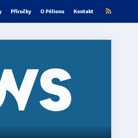
y
Příručky
O Pélionu
Kontakt