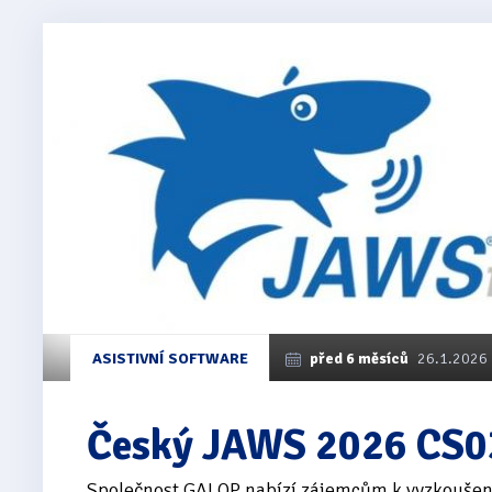
ASISTIVNÍ SOFTWARE
před 6 měsíců
26.1.2026
Český JAWS 2026 CS03
Společnost GALOP nabízí zájemcům k vyzkoušení