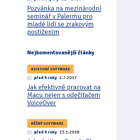
Pozvánka na mezinárodní
seminář v Palermu pro
mladé lidi se zrakovým
postižením
Nejkomentovanější články
ASISTIVNÍ SOFTWARE
před 9 roky
2.7.2017
Jak efektivně pracovat na
Macu nejen s odečítačem
VoiceOver
BĚŽNÝ SOFTWARE
před 9 roky
15.1.2018