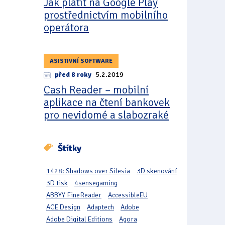
Jak platit na Google Play
prostřednictvím mobilního
operátora
ASISTIVNÍ SOFTWARE
před 8 roky
5.2.2019
Cash Reader – mobilní
aplikace na čtení bankovek
pro nevidomé a slabozraké
Štítky
1428: Shadows over Silesia
3D skenování
3D tisk
4sensegaming
ABBYY FineReader
AccessibleEU
ACE Design
Adaptech
Adobe
Adobe Digital Editions
Agora