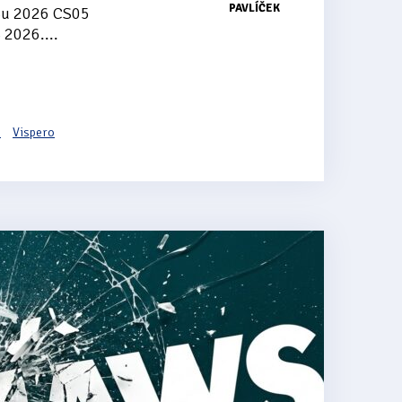
PAVLÍČEK
Su 2026 CS05
 2026....
6
Vispero