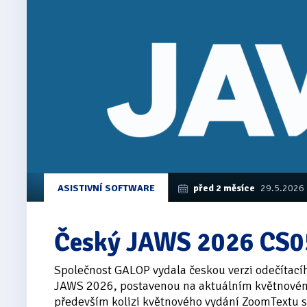
ASISTIVNÍ SOFTWARE
před 2 měsíce
29.5.2026
Český JAWS 2026 CS0
Společnost GALOP vydala českou verzi odečítac
JAWS 2026, postavenou na aktuálním květnovém 
především kolizi květnového vydání ZoomTextu s