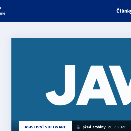
U
Článk
ené
Články
z
kategorie
Vispero
ASISTIVNÍ SOFTWARE
před 3 týdny
20.7.2026