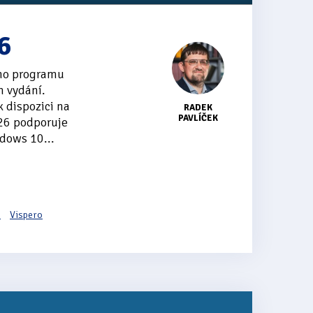
6
ího programu
 vydání.
 dispozici na
RADEK
PAVLÍČEK
26 podporuje
dows 10...
6
Vispero