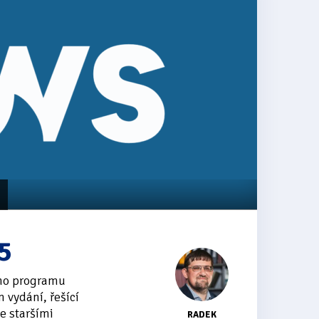
5
ího programu
vydání, řešící
e staršími
RADEK