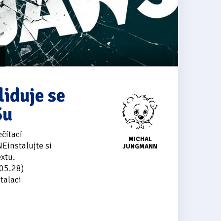
iduje se
Su
čítací
MICHAL
Einstalujte si
JUNGMANN
xtu.
05.28)
talaci