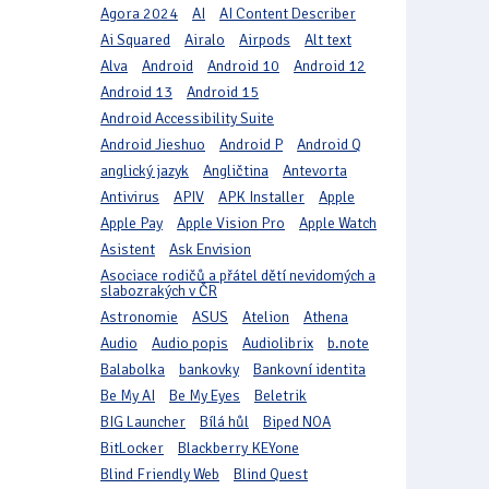
Agora 2024
AI
AI Content Describer
Ai Squared
Airalo
Airpods
Alt text
Alva
Android
Android 10
Android 12
Android 13
Android 15
Android Accessibility Suite
Android Jieshuo
Android P
Android Q
anglický jazyk
Angličtina
Antevorta
Antivirus
APIV
APK Installer
Apple
Apple Pay
Apple Vision Pro
Apple Watch
Asistent
Ask Envision
Asociace rodičů a přátel dětí nevidomých a
slabozrakých v ČR
Astronomie
ASUS
Atelion
Athena
Audio
Audio popis
Audiolibrix
b.note
Balabolka
bankovky
Bankovní identita
Be My AI
Be My Eyes
Beletrik
BIG Launcher
Bílá hůl
Biped NOA
BitLocker
Blackberry KEYone
Blind Friendly Web
Blind Quest