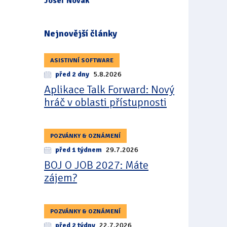
Josef Novák
Nejnovější články
ASISTIVNÍ SOFTWARE
před 2 dny
5.8.2026
Aplikace Talk Forward: Nový
hráč v oblasti přístupnosti
POZVÁNKY & OZNÁMENÍ
před 1 týdnem
29.7.2026
BOJ O JOB 2027: Máte
zájem?
POZVÁNKY & OZNÁMENÍ
před 2 týdny
22.7.2026