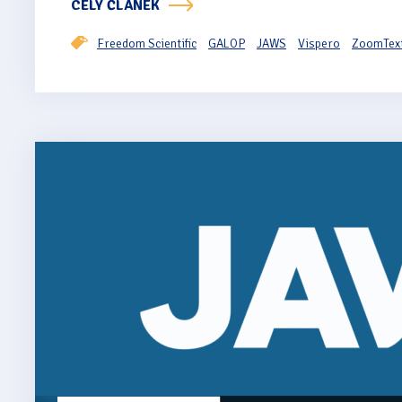
CELÝ ČLÁNEK
Freedom Scientific
GALOP
JAWS
Vispero
ZoomTex