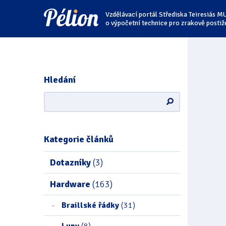
Přejít
Přejít
Přejít
Vzdělávací portál Střediska Teiresiás M
na
na
na
štítky
kategorie
obsah
o výpočetní technice pro zrakově postiž
Hledání
Kategorie článků
Dotazníky
(3)
Hardware
(163)
Braillské řádky
(31)
Lupy
(8)