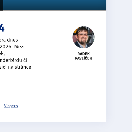
4
ora dnes
 2026. Mezi
ek,
RADEK
PAVLÍČEK
nderbirdu či
zici na stránce
4
Vispero