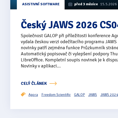
ASISTIVNÍ SOFTWARE
před 3 měsíce
15.5.2026
Český JAWS 2026 CS0
Společnost GALOP při příležitosti konference Ag
vydala českou verzi odečítacího programu JAWS
novinky patří zejména funkce Průzkumník strán
Automatický popisovač či vylepšení podpory Thu
LibreOffice. Kompletní soupis novinek je k dispo
Novinky v aplikaci...
CELÝ ČLÁNEK
Agora
Freedom Scientific
GALOP
JAWS
JAWS 202