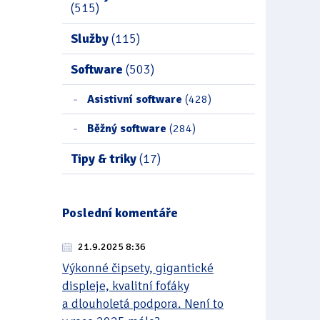
(515)
Služby
(115)
Software
(503)
Asistivní software
(428)
Běžný software
(284)
Tipy & triky
(17)
Poslední komentáře
21.9.2025 8:36
Výkonné čipsety, gigantické
displeje, kvalitní foťáky
a dlouholetá podpora. Není to