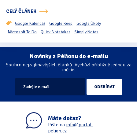
CELÝ ČLÁNEK
Oficiální materiály
(57)
Google Kalendář
Google Keep
Google Úkoly
Pozvánky & oznámení
(67)
Microsoft To Do
Quick Notetaker
Simply Notes
Pracuji sluchem
(564)
Pracuji sluchem a hmatem
(566)
Novinky z Pélionu do e-mailu
Stránkování
Pracuji zrakem
(456)
Souhrn nejzajímavějších článků. Vychází přibližně jednou za
měsíc.
Pracuji zrakem a sluchem
(515)
Služby
(115)
Software
(503)
Asistivní software
(428)
Máte dotaz?
Pište na
info@portal-
Běžný software
(284)
pelion.cz