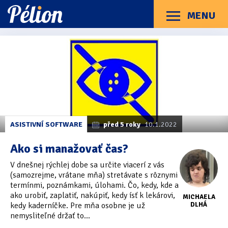
Přejít
Přejít
Přejít
na
na
na
MENU
Menu
štítky
kategorie
obsah
Články
Příručky
O Pélionu
Kontakt
Články
Kategorie článků
z
Dotazníky
(3)
kategorie
Microsoft
Hardware
(163)
To
Braillské řádky
(31)
ASISTIVNÍ SOFTWARE
před 5 roky
10.1.2022
Do
Lupy
(8)
Ako si manažovať čas?
Mobilní zařízení
(85)
V dnešnej rýchlej dobe sa určite viacerí z vás
(samozrejme, vrátane mňa) stretávate s rôznymi
Počítače a notebooky
(66)
termínmi, poznámkami, úlohami. Čo, kedy, kde a
ako urobiť, zaplatiť, nakúpiť, kedy ísť k lekárovi,
MICHAELA
Zápisníky
(7)
kedy kaderníčke. Pre mňa osobne je už
DLHÁ
nemysliteľné držať to...
Názory & zkušenosti
(143)