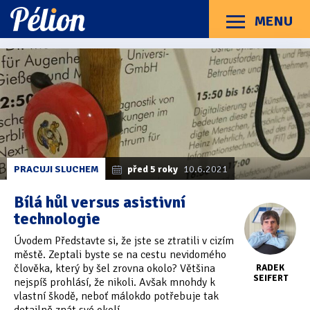
Přejít
Přejít
Přejít
na
na
na
MENU
Menu
štítky
kategorie
obsah
Články
Příručky
O Pélionu
Kontakt
Články
Kategorie článků
z
Dotazníky
(3)
kategorie
Mobilita
Hardware
(163)
Braillské řádky
(31)
PRACUJI SLUCHEM
před 5 roky
10.6.2021
Lupy
(8)
Bílá hůl versus asistivní
technologie
Mobilní zařízení
(85)
Úvodem Představte si, že jste se ztratili v cizím
Počítače a notebooky
(66)
městě. Zeptali byste se na cestu nevidomého
člověka, který by šel zrovna okolo? Většina
RADEK
Zápisníky
(7)
SEIFERT
nejspíš prohlásí, že nikoli. Avšak mnohdy k
vlastní škodě, neboť málokdo potřebuje tak
Názory & zkušenosti
(143)