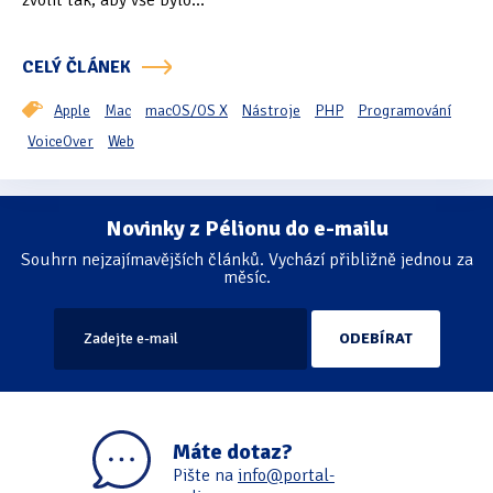
zvolit tak, aby vše bylo...
Oficiální materiály
(57)
CELÝ ČLÁNEK
Pozvánky & oznámení
(67)
Apple
Mac
macOS/OS X
Nástroje
PHP
Programování
Pracuji sluchem
(564)
VoiceOver
Web
Pracuji sluchem a hmatem
(566)
Novinky z Pélionu do e-mailu
Stránkování
Pracuji zrakem
(456)
Souhrn nejzajímavějších článků. Vychází přibližně jednou za
měsíc.
Pracuji zrakem a sluchem
(515)
Služby
(115)
Software
(503)
Asistivní software
(428)
Máte dotaz?
Běžný software
(284)
Pište na
info@portal-