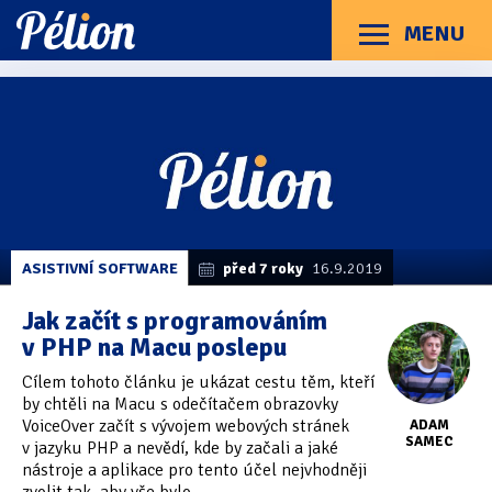
Přejít
Přejít
Přejít
na
na
na
MENU
Menu
štítky
kategorie
obsah
Články
Příručky
O Pélionu
Kontakt
Články
Kategorie článků
z
Dotazníky
(3)
kategorie
PHP
Hardware
(163)
Braillské řádky
(31)
ASISTIVNÍ SOFTWARE
před 7 roky
16.9.2019
Lupy
(8)
Jak začít s programováním
v PHP na Macu poslepu
Mobilní zařízení
(85)
Cílem tohoto článku je ukázat cestu těm, kteří
Počítače a notebooky
(66)
by chtěli na Macu s odečítačem obrazovky
VoiceOver začít s vývojem webových stránek
ADAM
Zápisníky
(7)
SAMEC
v jazyku PHP a nevědí, kde by začali a jaké
nástroje a aplikace pro tento účel nejvhodněji
Názory & zkušenosti
(143)