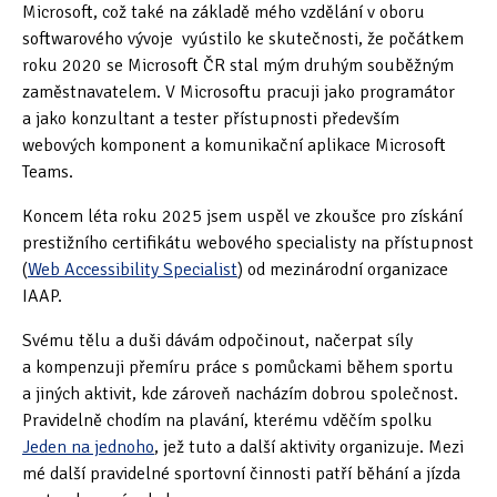
Microsoft, což také na základě mého vzdělání v oboru
softwarového vývoje vyústilo ke skutečnosti, že počátkem
roku 2020 se Microsoft ČR stal mým druhým souběžným
zaměstnavatelem. V Microsoftu pracuji jako programátor
a jako konzultant a tester přístupnosti především
webových komponent a komunikační aplikace Microsoft
Teams.
Koncem léta roku 2025 jsem uspěl ve zkoušce pro získání
prestižního certifikátu webového specialisty na přístupnost
(
Web Accessibility Specialist
) od mezinárodní organizace
IAAP.
Svému tělu a duši dávám odpočinout, načerpat síly
a kompenzuji přemíru práce s pomůckami během sportu
a jiných aktivit, kde zároveň nacházím dobrou společnost.
Pravidelně chodím na plavání, kterému vděčím spolku
Jeden na jednoho
, jež tuto a další aktivity organizuje. Mezi
mé další pravidelné sportovní činnosti patří běhání a jízda