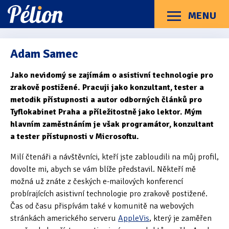
Přejít
Přejít
Přejít
na
na
na
MENU
Menu
štítky
kategorie
obsah
Články
Příručky
O Pélionu
Kontakt
Adam Samec
Kategorie článků
Jako nevidomý se zajímám o asistivní technologie pro
Dotazníky
(3)
zrakově postižené. Pracuji jako konzultant, tester a
metodik přístupnosti a autor odborných článků pro
Hardware
(163)
Tyflokabinet Praha a příležitostně jako lektor. Mým
Braillské řádky
(31)
hlavním zaměstnáním je však programátor, konzultant
a tester přístupnosti v Microsoftu.
Lupy
(8)
Milí čtenáři a návštěvníci, kteří jste zabloudili na můj profil,
Mobilní zařízení
(85)
dovolte mi, abych se vám blíže představil. Někteří mě
možná už znáte z českých e-mailových konferencí
Počítače a notebooky
(66)
probírajících asistivní technologie pro zrakově postižené.
Čas od času přispívám také v komunitě na webových
Zápisníky
(7)
stránkách amerického serveru
AppleVis
, který je zaměřen
Názory & zkušenosti
(143)