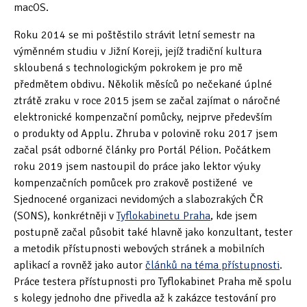
macOS.
Tipy & triky
(17)
Roku 2014 se mi poštěstilo strávit letní semestr na
výměnném studiu v Jižní Koreji, jejíž tradiční kultura
Hledání
skloubená s technologickým pokrokem je pro mě
předmětem obdivu. Několik měsíců po nečekané úplné
ztrátě zraku v roce 2015 jsem se začal zajímat o náročné
elektronické kompenzační pomůcky, nejprve především
o produkty od Applu. Zhruba v polovině roku 2017 jsem
začal psát odborné články pro Portál Pélion. Počátkem
roku 2019 jsem nastoupil do práce jako lektor výuky
kompenzačních pomůcek pro zrakově postižené ve
Sjednocené organizaci nevidomých a slabozrakých ČR
(SONS), konkrétněji v
Tyflokabinetu Praha
, kde jsem
postupně začal působit také hlavně jako konzultant, tester
a metodik přístupnosti webových stránek a mobilních
aplikací a rovněž jako autor
článků na téma přístupnosti
.
Práce testera přístupnosti pro Tyflokabinet Praha mě spolu
s kolegy jednoho dne přivedla až k zakázce testování pro