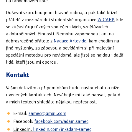
na tandemovém kole.
Duševní vzpruhou je mi hlavně rodina, a pak také blízcí
přátelé z mezinárodní studentské organizace
W-CARP
, kde
se zúčastňuji různých společenských, vzdělávacích
a dobročinných činností. Nemohu zapomenout ani na
dobrosrdečné přátele z
Nadace Artevide
, kam chodím na
jiné myšlenky, za zábavou a povídáním si při malování
speciální metodou pro nevidomé, ale jistě se najdou i další
lidé, kteří jsou mi oporou.
Kontakt
Vašim dotazům a připomínkám budu naslouchat na níže
uvedených kontaktech. Neváhejte mi také napsat, pokud
v mých textech shledáte nějakou nepřesnost.
E-mail:
samec@gmail.com
Facebook:
facebook.com/adam.samec
LinkedIn:
linkedin.com/in/adam-samec