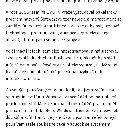
na vše okolo přístupnosti zejména produktů značky Apple.
Oficiální materiály
(57)
V roce 2015 jsem na ČVUT v Praze vystudoval bakalářský
program nazvaný Softwarové technologie a management se
Pozvánky & oznámení
(67)
zaměřením na web a multimédia a do té doby byly webové
technologie, programování, animace a grafický design
Pracuji sluchem
(564)
oblastí, kterou jsem se nejvíce zabýval.
Pracuji sluchem a hmatem
(566)
Ve čtrnácti letech jsem sice naprogramoval a nailustroval
svou první jednoduchou flashovou hru, nicméně později
Pracuji zrakem
(456)
můj zájem o počítačové hry prakticky vymizel, i když snad
by mě více nadchla nějaká povedená jazyková nebo
Pracuji zrakem a sluchem
(515)
intelektuální hra.
Služby
(115)
Co se týče používaných technologií, tak jsem začínal na
operačním systému Windows, v roce 2011 se mou hlavní
Software
(503)
platformou stal Mac a zhruba od roku 2020 pracuji opět
Asistivní software
(428)
primárně na notebooku s Windows. Nicméně z pracovních
důvodů a kvůli tomu, že jisté úkony jsou tam efektivnější,
Běžný software
(284)
používám stále souběžně také MacBook se systémem