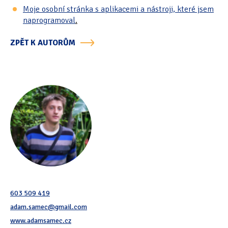
Moje osobní stránka s aplikacemi a nástroji, které jsem
naprogramoval
.
ZPĚT K AUTORŮM
603 509 419
adam.samec@gmail.com
www.adamsamec.cz