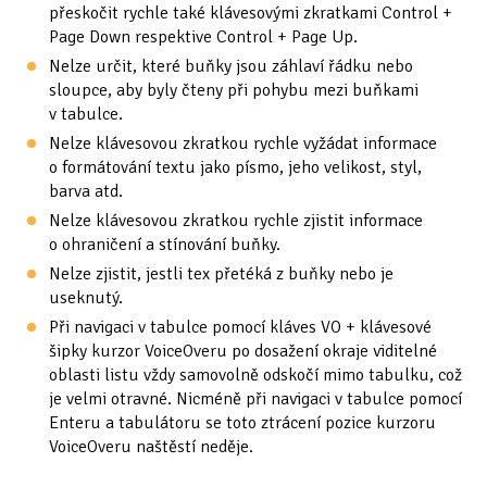
přeskočit rychle také klávesovými zkratkami Control +
Page Down respektive Control + Page Up.
Nelze určit, které buňky jsou záhlaví řádku nebo
sloupce, aby byly čteny při pohybu mezi buňkami
v tabulce.
Nelze klávesovou zkratkou rychle vyžádat informace
o formátování textu jako písmo, jeho velikost, styl,
barva atd.
Nelze klávesovou zkratkou rychle zjistit informace
o ohraničení a stínování buňky.
Nelze zjistit, jestli tex přetéká z buňky nebo je
useknutý.
Při navigaci v tabulce pomocí kláves VO + klávesové
šipky kurzor VoiceOveru po dosažení okraje viditelné
oblasti listu vždy samovolně odskočí mimo tabulku, což
je velmi otravné. Nicméně při navigaci v tabulce pomocí
Enteru a tabulátoru se toto ztrácení pozice kurzoru
VoiceOveru naštěstí neděje.