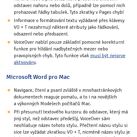
odstavec nahoru nebo dolů, případně lze pomocí nich
prohazovat řádky tabulek. Tyto zkratky v Pages chybí
Informace o formátování textu vyžádané přes klávesy
VO + T nezahrnují některé atributy jako řádkování,
odsazení nebo předsazení.
VoiceOver nabízí pouze základní pomocné korekturní
funkce pro hlídání nadbytečných mezer nebo
pravopisných chyb. Tyto funkce však
musí být nejprve
aktivovány
.
Microsoft Word pro Mac
Navigace, čtení a psaní zvláště v mnohastránkových
dokumentech reaguje pomalu, a to i na novějších
a výkonných Modelech počítačů Mac.
Při přesunutí textového kurzoru do odstavce, který má
jiný styl, než odstavec předešlý, VoiceOver sám
neohlašuje název tohoto stylu. Přečtení názvu stylu si
sice lze vyžádat zkratkou VO + T, nicméně název stylu je