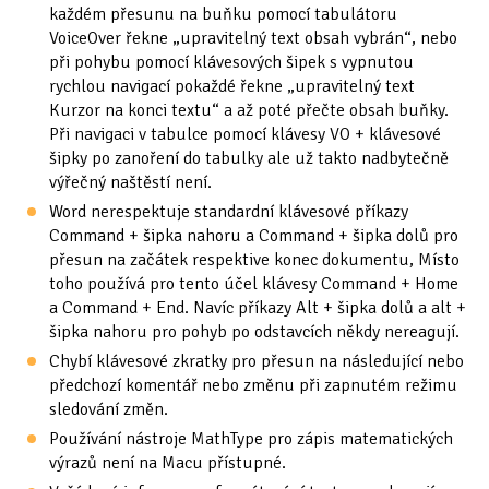
každém přesunu na buňku pomocí tabulátoru
VoiceOver řekne „upravitelný text obsah vybrán“, nebo
při pohybu pomocí klávesových šipek s vypnutou
rychlou navigací pokaždé řekne „upravitelný text
Kurzor na konci textu“ a až poté přečte obsah buňky.
Při navigaci v tabulce pomocí klávesy VO + klávesové
šipky po zanoření do tabulky ale už takto nadbytečně
výřečný naštěstí není.
Word nerespektuje standardní klávesové příkazy
Command + šipka nahoru a Command + šipka dolů pro
přesun na začátek respektive konec dokumentu, Místo
toho používá pro tento účel klávesy Command + Home
a Command + End. Navíc příkazy Alt + šipka dolů a alt +
šipka nahoru pro pohyb po odstavcích někdy nereagují.
Chybí klávesové zkratky pro přesun na následující nebo
předchozí komentář nebo změnu při zapnutém režimu
sledování změn.
Používání nástroje MathType pro zápis matematických
výrazů není na Macu přístupné.