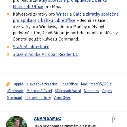
pro Mac a
zkratky společné pro aplikace z balíku
Microsoft Office
pro Mac.
Klávesové zkratky pro
Writer
a
Calc
a
zkratky společné
pro aplikace z balíku LibreOffice
– Jedná se sice
o zkratky pro Windows, ale pro Mac by měly být
podobné s tím, že většinou je potřeba namísto klávesy
Control použít klávesu Command.
Stažení LibreOffice
.
Stažení Adobe Acrobat Reader DC
.
Apple
Klávesové zkratky
LibreOffice
Mac
macOS/OS X
Microsoft
Microsoft Excel
Microsoft Word
Numbers
Pages
Srovnání
Textové editory
VoiceOver
ADAM SAMEC
Jako nevidomý se zajímám o asistivní