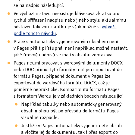
se na nadpis následující.
Ve výchozím stavu neexistuje klávesová zkratka pro
rychlé přiřazení nadpisu nebo jiného stylu aktuálnímu
odstavci. Takovou zkratku je však možné si
vytvořit
podle tohoto návodu
.
Práce s automaticky vygenerovaným obsahem není
v Pages příliš přístupná, není například možné nastavit,
jaké úrovně nadpisů se mají v obsahu zobrazovat.
Pages neumí pracovat s wordovými dokumenty DOCX
nebo DOC přímo. Tyto formáty umí jen importovat do
formátu Pages, případně dokument v Pages lze
exportovat do wordového formátu DOCX, což je
poměrně nepraktické. Kompatibilita formátu Pages
s formátem Wordu je v základních bodech následující.
Například tabulky nebo automaticky generovaný
obsah mohou být po převodu do formátu Pages
vizuálně rozpadlé.
Jestliže v Pages automaticky vygenerujete obsah
a vložíte jej do dokumentu, tak i přes export do