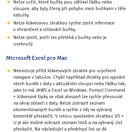
Nelze určit, které buňky jsou záhlaví řádku nebo
sloupce, aby byly čteny při pohybu mezi buňkami v těle
tabulky.
Nelze klávesovou zkratkou rychle zjistit informace
o ohraničení a stínování buňky.
Nelze zjistit, jestli tex přetéká z buňky nebo je
useknutý.
Microsoft Excel pro Mac
Neexistuje příliš klávesových zkratek pro urychlení
navigace v tabulce. Chybí například zkratky pro vypsání
všech buněk s daty v aktuálním sloupci nebo řádku tak,
jako to má JAWS a Excel ve Windows. Pomocí Command
+ klávesové šipky se však alespoň lze rychle přesouvat
na okraj oblasti s daty. Nelze zobrazit seznam
okomentovaných buněk a rychle z něj na vybraný
komentář přeskočit. V rotoru vyvolaném zkratkou VO +
U je ale možné zobrazit seznam listů a na vybraný ,list
přeskočit. Na následující a předchozí list se dá