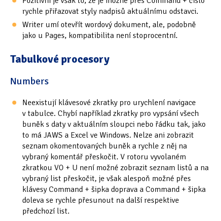
Pozitivní je však to, že je možné přes Command + číslo
rychle přiřazovat styly nadpisů aktuálnímu odstavci.
Writer umí otevřít wordový dokument, ale, podobně
jako u Pages, kompatibilita není stoprocentní.
Tabulkové procesory
Numbers
Neexistují klávesové zkratky pro urychlení navigace
v tabulce. Chybí například zkratky pro vypsání všech
buněk s daty v aktuálním sloupci nebo řádku tak, jako
to má JAWS a Excel ve Windows. Nelze ani zobrazit
seznam okomentovaných buněk a rychle z něj na
vybraný komentář přeskočit. V rotoru vyvolaném
zkratkou VO + U není možné zobrazit seznam listů a na
vybraný list přeskočit, je však alespoň možné přes
klávesy Command + šipka doprava a Command + šipka
doleva se rychle přesunout na další respektive
předchozí list.