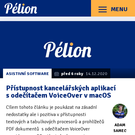
Přejít
Přejít
Přejít
na
na
na
MENU
Menu
štítky
kategorie
obsah
Články
Příručky
O Pélionu
Kontakt
Kategorie článků
Dotazníky
(3)
Hardware
(163)
Braillské řádky
(31)
ASISTIVNÍ SOFTWARE
před 6 roky
14.12.2020
Lupy
(8)
Přístupnost kancelářských aplikací
s odečítačem VoiceOver v macOS
Mobilní zařízení
(85)
Cílem tohoto článku je poukázat na zásadní
Počítače a notebooky
(66)
nedostatky ale i pozitiva v přístupnosti
Zápisníky
(7)
textových a tabulkových procesorů a prohlížečů
ADAM
PDF dokumentů s odečítačem VoiceOver
SAMEC
Názory & zkušenosti
(143)