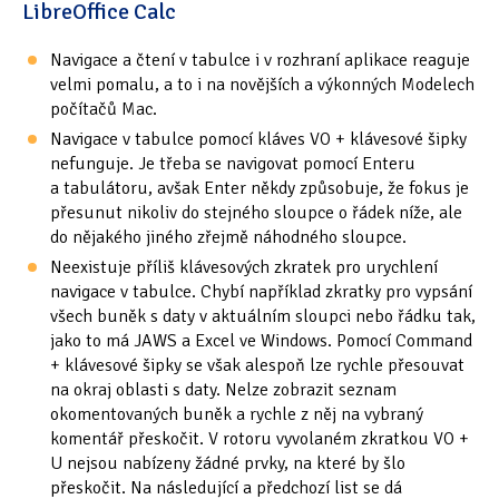
LibreOffice Calc
Navigace a čtení v tabulce i v rozhraní aplikace reaguje
velmi pomalu, a to i na novějších a výkonných Modelech
počítačů Mac.
Navigace v tabulce pomocí kláves VO + klávesové šipky
nefunguje. Je třeba se navigovat pomocí Enteru
a tabulátoru, avšak Enter někdy způsobuje, že fokus je
přesunut nikoliv do stejného sloupce o řádek níže, ale
do nějakého jiného zřejmě náhodného sloupce.
Neexistuje příliš klávesových zkratek pro urychlení
navigace v tabulce. Chybí například zkratky pro vypsání
všech buněk s daty v aktuálním sloupci nebo řádku tak,
jako to má JAWS a Excel ve Windows. Pomocí Command
+ klávesové šipky se však alespoň lze rychle přesouvat
na okraj oblasti s daty. Nelze zobrazit seznam
okomentovaných buněk a rychle z něj na vybraný
komentář přeskočit. V rotoru vyvolaném zkratkou VO +
U nejsou nabízeny žádné prvky, na které by šlo
přeskočit. Na následující a předchozí list se dá