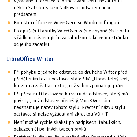
Vyžádané informace o formátování textu nezahrnují
některé atributy jako řádkování, odsazení nebo
předsazení.
Korekturní funkce VoiceOveru ve Wordu nefungují.
Po opuštění tabulky VoiceOver začne chybně číst spolu
s řádkem následujícím za tabulkou také celou stránku
od jejího začátku.
LibreOffice Writer
Při pohybu z jednoho odstavce do druhého Writer před
předčtením textu odstavce stále říká „Upravitelný text,
kurzor na začátku textu„, což velmi zpomaluje práci.
Při přesunutí textového kurzoru do odstavce, který má
jiný styl, než odstavec předešlý, VoiceOver sám
neoznamuje název tohoto stylu. Přečtení názvu stylu
odstavce si nelze vyžádat ani zkratkou VO + T.
Není možné rychle skákat po nadpisech, tabulkách,
odkazech či po jiných typech prvků.