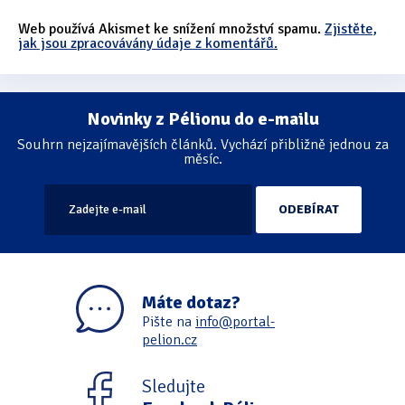
Web používá Akismet ke snížení množství spamu.
Zjistěte,
jak jsou zpracovávány údaje z komentářů.
Novinky z Pélionu do e-mailu
Souhrn nejzajímavějších článků. Vychází přibližně jednou za
měsíc.
Máte dotaz?
Pište na
info@portal-
pelion.cz
Sledujte