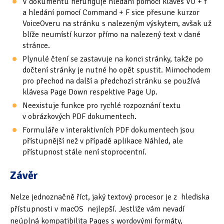
V dokumentu nefunguje hledání pomocí kláves VO + f
a hledání pomocí Command + F sice přesune kurzor
VoiceOveru na stránku s nalezeným výskytem, avšak už
blíže neumístí kurzor přímo na nalezený text v dané
stránce.
Plynulé čtení se zastavuje na konci stránky, takže po
dočtení stránky je nutné ho opět spustit. Mimochodem
pro přechod na další a předchozí stránku se používá
klávesa Page Down respektive Page Up.
Neexistuje funkce pro rychlé rozpoznání textu
v obrázkových PDF dokumentech.
Formuláře v interaktivních PDF dokumentech jsou
přístupnější než v případě aplikace Náhled, ale
přístupnost stále není stoprocentní.
Závěr
Nelze jednoznačně říct, jaký textový procesor je z hlediska
přístupnosti v macOS nejlepší. Jestliže vám nevadí
neúplná kompatibilita Pages s wordovými formáty,