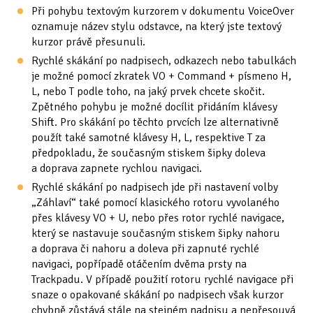
Při pohybu textovým kurzorem v dokumentu VoiceOver
Tipy & triky
(17)
oznamuje název stylu odstavce, na který jste textový
kurzor právě přesunuli.
Rychlé skákání po nadpisech, odkazech nebo tabulkách
Hledání
je možné pomocí zkratek VO + Command + písmeno H,
L, nebo T podle toho, na jaký prvek chcete skočit.
Zpětného pohybu je možné docílit přidáním klávesy
Shift. Pro skákání po těchto prvcích lze alternativně
použít také samotné klávesy H, L, respektive T za
předpokladu, že současným stiskem šipky doleva
a doprava zapnete rychlou navigaci.
Rychlé skákání po nadpisech jde při nastavení volby
„Záhlaví“ také pomocí klasického rotoru vyvolaného
přes klávesy VO + U, nebo přes rotor rychlé navigace,
který se nastavuje současným stiskem šipky nahoru
a doprava či nahoru a doleva při zapnuté rychlé
navigaci, popřípadě otáčením dvěma prsty na
Trackpadu. V případě použití rotoru rychlé navigace při
snaze o opakované skákání po nadpisech však kurzor
chybně zůstává stále na stejném nadpisu a nepřesouvá