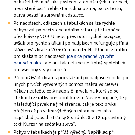
bohužel řečen až jako poslední z ohlášených informací,
mezi které patří velikost a rodina písma, barva textu,
barva pozadí a zarovnání odstavce.
Po nadpisech, odkazech a tabulkách se lze rychle
pohybovat pomocí standardního rotoru přístupného
přes klávesy VO + U nebo přes rotor rychlé navigace,
avšak pro rychlé skákání po nadpisech nefunguje přímá
klávesová zkratka VO + Command + H . Přímou zkratku
pro skákání po nadpisech
jde sice pracně vytvořit
pomocí makra
, ale ani tak nefunguje úplně spolehlivě
pro všechny styly nadpisů.
Při používání zkratek pro skákání po nadpisech nebo po
jiných prvcích vytvořených pomocí makra VoiceOver
někdy nepřečte celý nadpis či prvek, na který se po
stisknutí zkratky přesunul kurzor. Navíc v případě, že je
následující prvek na jiné stránce, tak je text prvku
přečten až po velmi výřečných informacích jako
například „Obsah stránky 8 stránka 8 z 12 upravitelný
text Kurzor na začátku slova“.
Pohyb v tabulkách je příliš výřečný. Například při