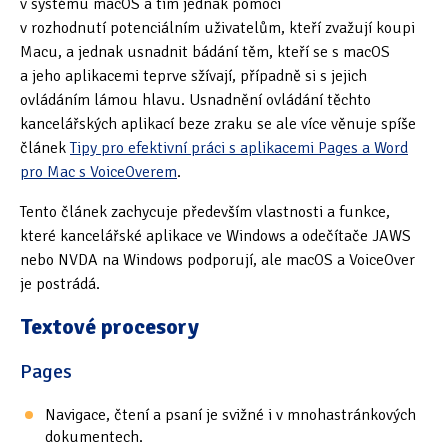
v systému macOS a tím jednak pomoci
v rozhodnutí potenciálním uživatelům, kteří zvažují koupi
Oficiální materiály
(57)
Macu, a jednak usnadnit bádání těm, kteří se s macOS
a jeho aplikacemi teprve sžívají, případně si s jejich
Pozvánky & oznámení
(67)
ovládáním lámou hlavu. Usnadnění ovládání těchto
kancelářských aplikací beze zraku se ale více věnuje spíše
Pracuji sluchem
(564)
článek
Tipy pro efektivní práci s aplikacemi Pages a Word
Pracuji sluchem a hmatem
(566)
pro Mac s VoiceOverem
.
Pracuji zrakem
(456)
Tento článek zachycuje především vlastnosti a funkce,
které kancelářské aplikace ve Windows a odečítače JAWS
Pracuji zrakem a sluchem
(515)
nebo NVDA na Windows podporují, ale macOS a VoiceOver
je postrádá.
Služby
(115)
Textové procesory
Software
(503)
Pages
Asistivní software
(428)
Navigace, čtení a psaní je svižné i v mnohastránkových
Běžný software
(284)
dokumentech.