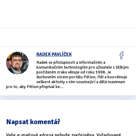
Oficiální materiály
(57)
Pozvánky & oznámení
(67)
Pracuji sluchem
(564)
Pracuji sluchem a hmatem
(566)
RADEK PAVLÍČEK
Radek se přístupnosti a informačním a
Pracuji zrakem
(456)
komunikačním technologiím pro uživatele s těžkým
postižením zraku věnuje od roku 1998. Je
Pracuji zrakem a sluchem
(515)
duchovním otcem portálu Pélion, řídí a koordinuje
veškeré aktivity s ním související a dělá maximum
pro to, aby Pélion přispíval ke...
Služby
(115)
Software
(503)
Asistivní software
(428)
Napsat komentář
Běžný software
(284)
Vaše e-mailová adresa nebude zveřejněna.
Vyžadované