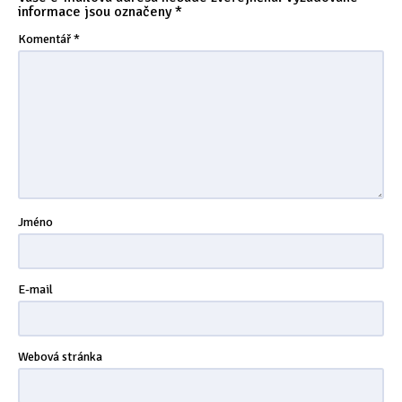
informace jsou označeny
*
Tipy & triky
(17)
Komentář
*
Hledání
Jméno
E-mail
Webová stránka