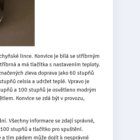
hyňské lince. Konvice je bílá se stříbrným
tříbrná a má tlačítka s nastavením teploty.
označených zleva doprava jako 60 stupňů
tupňů celsia a udržet teplé. Vpravo je
0 stupňů a 100 stupňů je osvětleno modrým
ětlem. Konvice se zdá být v provozu,
lní. Všechny informace se zdají správné,
 100 stupňů a tlačítko pro spuštění.
ě a tím pádem může dojít k nesprávné