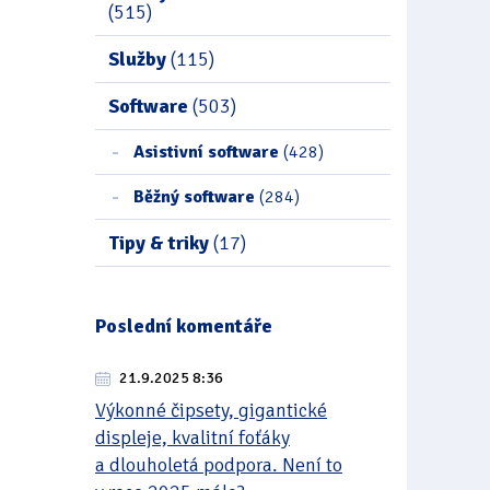
(515)
Služby
(115)
Software
(503)
Asistivní software
(428)
Běžný software
(284)
Tipy & triky
(17)
Poslední komentáře
21.9.2025 8:36
Výkonné čipsety, gigantické
displeje, kvalitní foťáky
a dlouholetá podpora. Není to