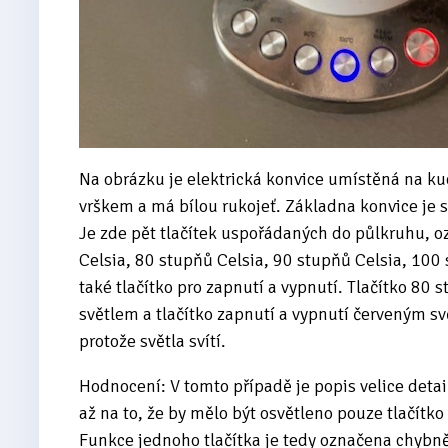
Na obrázku je elektrická konvice umístěná na kuc
vrškem a má bílou rukojeť. Základna konvice je s
Je zde pět tlačítek uspořádaných do půlkruhu, 
Celsia, 80 stupňů Celsia, 90 stupňů Celsia, 100 s
také tlačítko pro zapnutí a vypnutí. Tlačítko 8
světlem a tlačítko zapnutí a vypnutí červeným sv
protože světla svítí.
Hodnocení: V tomto případě je popis velice detai
až na to, že by mělo být osvětleno pouze tlačítko
Funkce jednoho tlačítka je tedy označena chybn