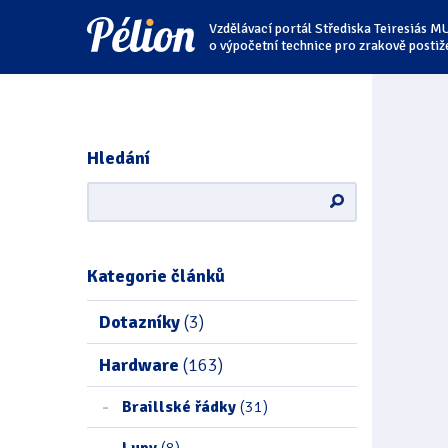
Přejít
Přejít
Přejít
Vzdělávací portál Střediska Teiresiás M
na
na
na
štítky
kategorie
obsah
o výpočetní technice pro zrakově postiž
Hledání
Kategorie článků
Dotazníky
(3)
Hardware
(163)
Braillské řádky
(31)
Lupy
(8)