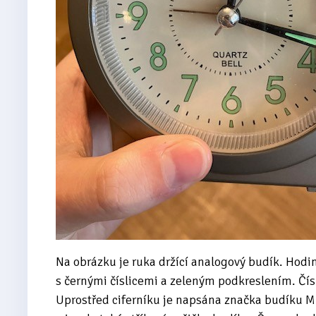
Na obrázku je ruka držící analogový budík. Hodiny
s černými číslicemi a zeleným podkreslením. Čísl
Uprostřed ciferníku je napsána značka budíku M