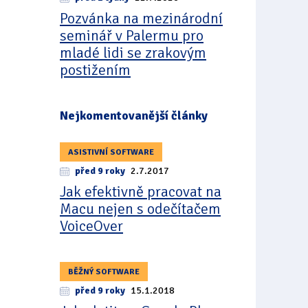
Pozvánka na mezinárodní
seminář v Palermu pro
mladé lidi se zrakovým
postižením
Nejkomentovanější články
ASISTIVNÍ SOFTWARE
před 9 roky
2.7.2017
Jak efektivně pracovat na
Macu nejen s odečítačem
VoiceOver
BĚŽNÝ SOFTWARE
před 9 roky
15.1.2018