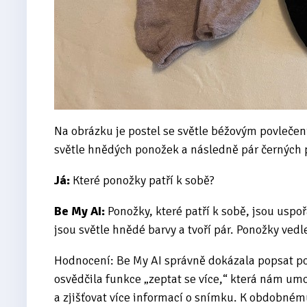
Na obrázku je postel se světle béžovým povlečení
světle hnědých ponožek a následně pár černých 
Já:
Které ponožky patří k sobě?
Be My AI:
Ponožky, které patří k sobě, jsou uspo
jsou světle hnědé barvy a tvoří pár. Ponožky vedle
Hodnocení: Be My AI správně dokázala popsat po
osvědčila funkce „zeptat se více,“ která nám um
a zjišťovat více informací o snímku. K obdobném