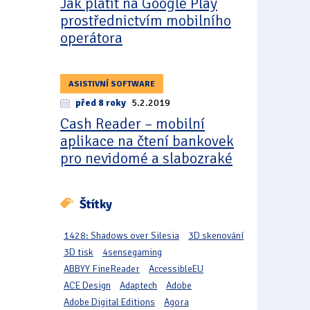
Jak platit na Google Play
prostřednictvím mobilního
operátora
ASISTIVNÍ SOFTWARE
před 8 roky
5.2.2019
Cash Reader – mobilní
aplikace na čtení bankovek
pro nevidomé a slabozraké
Štítky
1428: Shadows over Silesia
3D skenování
3D tisk
4sensegaming
ABBYY FineReader
AccessibleEU
ACE Design
Adaptech
Adobe
Adobe Digital Editions
Agora