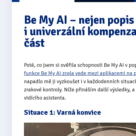
Be My AI – nejen popis
i univerzální kompenz
část
Poté, co jsem si ověřila schopnosti Be My AI v po
funkce Be My AI zcela vede mezi aplikacemi na p
napadlo mě ji vyzkoušet i v každodenních situac
zrakové kontroly. Níže přináším další výsledky, a 
vidícího asistenta.
Situace 1: Varná konvice