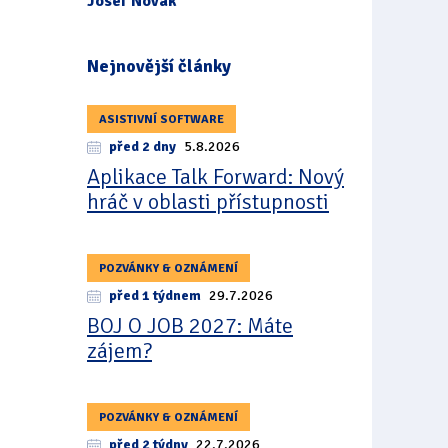
Josef Novák
Nejnovější články
ASISTIVNÍ SOFTWARE
před 2 dny
5.8.2026
Aplikace Talk Forward: Nový
hráč v oblasti přístupnosti
POZVÁNKY & OZNÁMENÍ
před 1 týdnem
29.7.2026
BOJ O JOB 2027: Máte
zájem?
POZVÁNKY & OZNÁMENÍ
před 2 týdny
22.7.2026