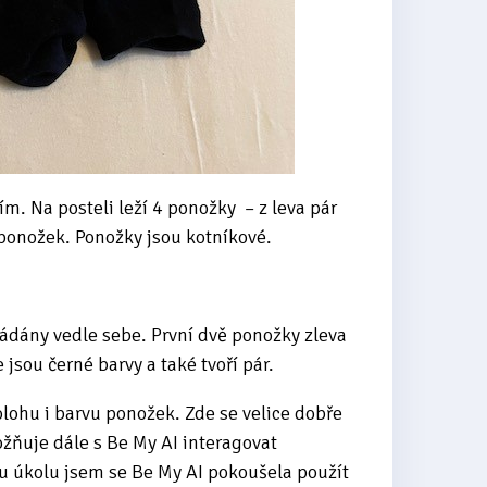
m. Na posteli leží 4 ponožky – z leva pár
ponožek. Ponožky jsou kotníkové.
řádány vedle sebe. První dvě ponožky zleva
 jsou černé barvy a také tvoří pár.
lohu i barvu ponožek. Zde se velice dobře
ožňuje dále s Be My AI interagovat
u úkolu jsem se Be My AI pokoušela použít