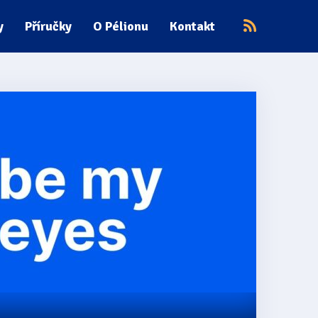
y
Příručky
O Pélionu
Kontakt