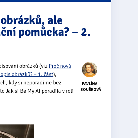
 obrázků, ale
ační pomůcka? – 2.
pisování obrázků (viz
Proč nová
opis obrázků? – 1. část
),
ích, kdy si neporadíme bez
PAVLÍNA
SOUŠKOVÁ
to Jak si Be My AI poradila v roli