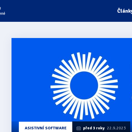
U
Článk
ené
ASISTIVNÍ SOFTWARE
před 3 roky
22.9.2023