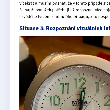
vícekrát a musím přiznat, že v tomto případě sic
že např. ponožek potřebuji už rozpoznat více naje
osvědčilo tvrzení z minulého případu, a to nesp
Situace 3: Rozpoznání vizuálních in