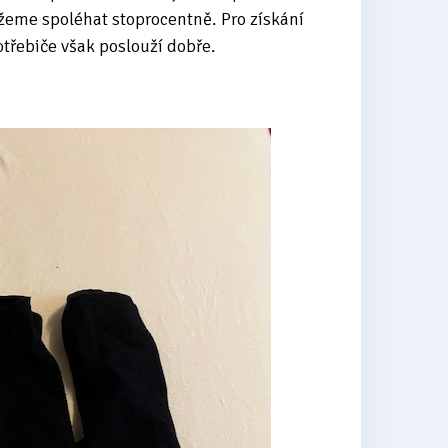
žeme spoléhat stoprocentně. Pro získání
otřebiče však poslouží dobře.