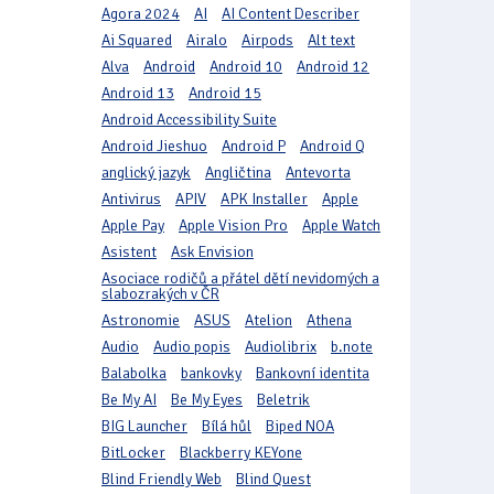
Agora 2024
AI
AI Content Describer
Ai Squared
Airalo
Airpods
Alt text
Alva
Android
Android 10
Android 12
Android 13
Android 15
Android Accessibility Suite
Android Jieshuo
Android P
Android Q
anglický jazyk
Angličtina
Antevorta
Antivirus
APIV
APK Installer
Apple
Apple Pay
Apple Vision Pro
Apple Watch
Asistent
Ask Envision
Asociace rodičů a přátel dětí nevidomých a
slabozrakých v ČR
Astronomie
ASUS
Atelion
Athena
Audio
Audio popis
Audiolibrix
b.note
Balabolka
bankovky
Bankovní identita
Be My AI
Be My Eyes
Beletrik
BIG Launcher
Bílá hůl
Biped NOA
BitLocker
Blackberry KEYone
Blind Friendly Web
Blind Quest