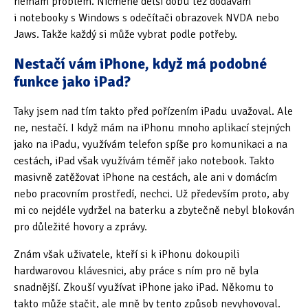
nemám problém. Nicméně delší dobu též dodávám
i notebooky s Windows s odečítači obrazovek NVDA nebo
Jaws. Takže každý si může vybrat podle potřeby.
Nestačí vám iPhone, když má podobné
funkce jako iPad?
Taky jsem nad tím takto před pořízením iPadu uvažoval. Ale
ne, nestačí. I když mám na iPhonu mnoho aplikací stejných
jako na iPadu, využívám telefon spíše pro komunikaci a na
cestách, iPad však využívám téměř jako notebook. Takto
masivně zatěžovat iPhone na cestách, ale ani v domácím
nebo pracovním prostředí, nechci. Už především proto, aby
mi co nejdéle vydržel na baterku a zbytečně nebyl blokován
pro důležité hovory a zprávy.
Znám však uživatele, kteří si k iPhonu dokoupili
hardwarovou klávesnici, aby práce s ním pro ně byla
snadnější. Zkouší využívat iPhone jako iPad. Někomu to
takto může stačit, ale mně by tento způsob nevyhovoval.