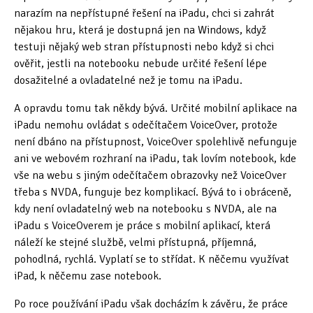
Tipy & triky
(17)
narazím na nepřístupné řešení na iPadu, chci si zahrát
nějakou hru, která je dostupná jen na Windows, když
testuji nějaký web stran přístupnosti nebo když si chci
ověřit, jestli na notebooku nebude určité řešení lépe
Hledání
dosažitelné a ovladatelné než je tomu na iPadu.
A opravdu tomu tak někdy bývá. Určité mobilní aplikace na
iPadu nemohu ovládat s odečítačem VoiceOver, protože
není dbáno na přístupnost, VoiceOver spolehlivě nefunguje
ani ve webovém rozhraní na iPadu, tak lovím notebook, kde
vše na webu s jiným odečítačem obrazovky než VoiceOver
třeba s NVDA, funguje bez komplikací. Bývá to i obráceně,
kdy není ovladatelný web na notebooku s NVDA, ale na
iPadu s VoiceOverem je práce s mobilní aplikací, která
náleží ke stejné službě, velmi přístupná, příjemná,
pohodlná, rychlá. Vyplatí se to střídat. K něčemu využívat
iPad, k něčemu zase notebook.
Po roce používání iPadu však docházím k závěru, že práce