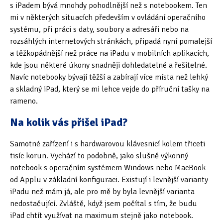
s iPadem bývá mnohdy pohodlnější než s notebookem. Ten
mi v některých situacích především v ovládání operačního
systému, při práci s daty, soubory a adresáři nebo na
rozsáhlých internetových stránkách, připadá nyní pomalejší
a těžkopádnější než práce na iPadu v mobilních aplikacích,
kde jsou některé úkony snadněji dohledatelné a řešitelné.
Navíc notebooky bývají těžší a zabírají více místa než lehký
a skladný iPad, který se mi lehce vejde do příruční tašky na
rameno.
Na kolik vás přišel iPad?
Samotné zařízení i s hardwarovou klávesnicí kolem třiceti
tisíc korun. Vychází to podobně, jako slušně výkonný
notebook s operačním systémem Windows nebo MacBook
od Applu v základní konfiguraci. Existují i levnější varianty
iPadu než mám já, ale pro mě by byla levnější varianta
nedostačující. Zvláště, když jsem počítal s tím, že budu
iPad chtít využívat na maximum stejně jako notebook.