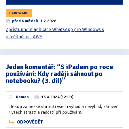
HARDWARE
před 6 měsíců
1.2.2026
Zpřístupnění aplikace WhatsApp pro Windows s
odečítačem JAWS
Jeden komentář: “S iPadem po roce
používání: Kdy raději sáhnout po
notebooku? (3. díl)”
Roman
15.4.2024 (12:09)
Děkuji za hezké shrnutí všech výhod a nevýhod, zároveň
i všech strastí a radostí při používání.
ODPOVĚDĚT