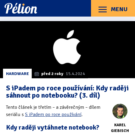
Přejít
Přejít
Přejít
na
na
na
MENU
Menu
štítky
kategorie
obsah
Články
Příručky
O Pélionu
Kontakt
Kategorie článků
Dotazníky
(3)
Hardware
(163)
Braillské řádky
(31)
HARDWARE
před 2 roky
15.4.2024
Lupy
(8)
S iPadem po roce používání: Kdy raději
sáhnout po notebooku? (3. díl)
Mobilní zařízení
(85)
Tento článek je třetím – a závěrečným – dílem
Počítače a notebooky
(66)
seriálu s
S iPadem po roce používání
.
Zápisníky
(7)
KAREL
Kdy raději vytáhnete notebook?
GIEBISCH
Názory & zkušenosti
(143)