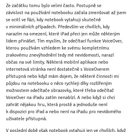
Ze začátku tomu bylo velmi často. Postupně se
Oficiální materiály
(57)
závislost na používání notebooku začala zmenšovat až jsem
se ocitl ve fázi, kdy notebook vytahuji skutečně
Pozvánky & oznámení
(67)
v minimálních případech. Především ve chvílích, kdy
narazím na omezení, které iPad přeci jen může některým
Pracuji sluchem
(564)
lidem přinášet. Tím myslím, že odečítací funkce VoiceOver,
kterou používám vzhledem ke svému kompletnímu
Pracuji sluchem a hmatem
(566)
zrakovému znevýhodnění tedy mé nevidomosti, narazí
občas na své limity. Některá mobilní aplikace nebo
Pracuji zrakem
(456)
internetová stránka není dostatečně s VoiceOverem
Pracuji zrakem a sluchem
(515)
přístupná nebo když mám dojem, že některé činnosti mi
půjdou na notebooku o něco rychleji díky rozšířeným
Služby
(115)
možnostem odečítače obrazovky, které třeba odečítač
VoiceOver na iPadu zatím nenabízí. A nebo když si chci
Software
(503)
zahrát nějakou hru, která prostě a jednoduše není
k dispozici pro iPad a nebo není na iPadu pro nevidomého
Asistivní software
(428)
uživatele přístupná.
Běžný software
(284)
V poslední době však notebook vytahuji jen ve chvílích, když