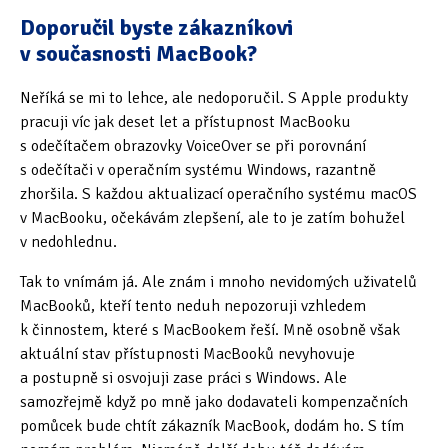
Doporučil byste zákazníkovi
v současnosti MacBook?
Neříká se mi to lehce, ale nedoporučil. S Apple produkty
pracuji víc jak deset let a přístupnost MacBooku
s odečítačem obrazovky VoiceOver se při porovnání
s odečítači v operačním systému Windows, razantně
zhoršila. S každou aktualizací operačního systému macOS
v MacBooku, očekávám zlepšení, ale to je zatím bohužel
v nedohlednu.
Tak to vnímám já. Ale znám i mnoho nevidomých uživatelů
MacBooků, kteří tento neduh nepozoruji vzhledem
k činnostem, které s MacBookem řeší. Mně osobně však
aktuální stav přístupnosti MacBooků nevyhovuje
a postupně si osvojuji zase práci s Windows. Ale
samozřejmě když po mně jako dodavateli kompenzačních
pomůcek bude chtít zákazník MacBook, dodám ho. S tím