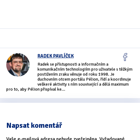
Oficiální materiály
(57)
Pozvánky & oznámení
(67)
Pracuji sluchem
(564)
Pracuji sluchem a hmatem
(566)
RADEK PAVLÍČEK
Radek se přístupnosti a informačním a
Pracuji zrakem
(456)
komunikačním technologiím pro uživatele s těžkým
postižením zraku věnuje od roku 1998. Je
Pracuji zrakem a sluchem
(515)
duchovním otcem portálu Pélion, řídí a koordinuje
veškeré aktivity s ním související a dělá maximum
pro to, aby Pélion přispíval ke...
Služby
(115)
Software
(503)
Asistivní software
(428)
Napsat komentář
Běžný software
(284)
Vaše e-mailová adresa nebude zveřejněna.
Vyžadované