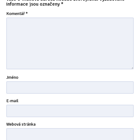
informace jsou označeny
*
Tipy & triky
(17)
Komentář
*
Hledání
Jméno
E-mail
Webová stránka