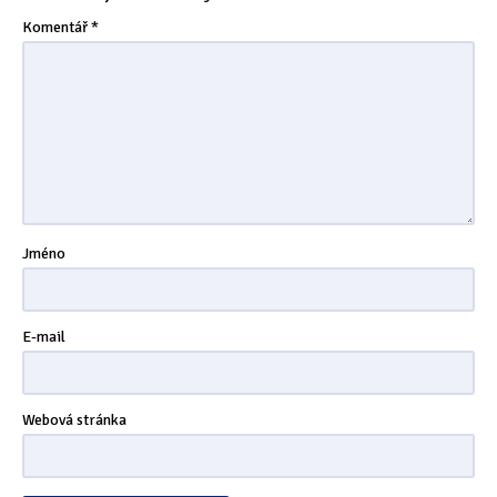
Tipy & triky
(17)
Komentář
*
Hledání
Jméno
E-mail
Webová stránka