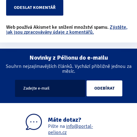
Web používá Akismet ke snížení množství spamu.
Zjistěte,
jak jsou zpracovávány údaje z komentářů.
Novinky z Pélionu do e-mailu
Souhrn nejzajímavějších článků. Vychází přibližně jednou za
měsíc.
Máte dotaz?
Pište na
info@portal-
pelion.cz