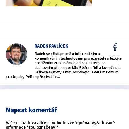
Oficiální materiály
(57)
Pozvánky & oznámení
(67)
Pracuji sluchem
(564)
RADEK PAVLÍČEK
Pracuji sluchem a hmatem
(566)
Radek se přístupnosti a informačním a
komunikačním technologiím pro uživatele s těžkým
Pracuji zrakem
(456)
postižením zraku věnuje od roku 1998. Je
duchovním otcem portálu Pélion, řídí a koordinuje
veškeré aktivity s ním související a dělá maximum
Pracuji zrakem a sluchem
(515)
pro to, aby Pélion přispíval ke...
Služby
(115)
Software
(503)
Napsat komentář
Asistivní software
(428)
Běžný software
(284)
Vaše e-mailová adresa nebude zveřejněna.
Vyžadované
informace jsou označeny
*