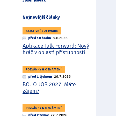
Josef Novák
Nejnovější články
ASISTIVNÍ SOFTWARE
před 10 hodin
5.8.2026
Aplikace Talk Forward: Nový
hráč v oblasti přístupnosti
POZVÁNKY & OZNÁMENÍ
před 1 týdnem
29.7.2026
BOJ O JOB 2027: Máte
zájem?
POZVÁNKY & OZNÁMENÍ
před 2 týdny
22.7.2026