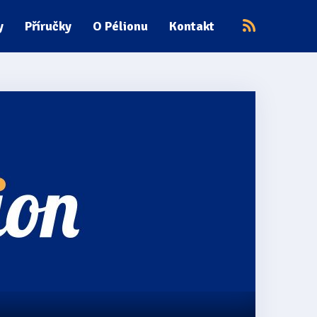
y
Příručky
O Pélionu
Kontakt