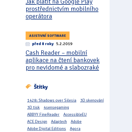
Jak platit na Google Play
prostřednictvím mobilního
operátora
ASISTIVNÍ SOFTWARE
před 8 roky
5.2.2019
Cash Reader – mobilní
aplikace na čtení bankovek
pro nevidomé a slabozraké
Štítky
1428: Shadows over Silesia
3D skenování
3D tisk
4sensegaming
ABBYY FineReader
AccessibleEU
ACE Design
Adaptech
Adobe
Adobe Digital Editions
Agora