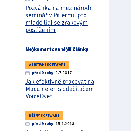
Pozvánka na mezinárodní
seminář v Palermu pro
mladé lidi se zrakovým
postižením
Nejkomentovanější články
ASISTIVNÍ SOFTWARE
před 9 roky
2.7.2017
Jak efektivně pracovat na
Macu nejen s odečítačem
VoiceOver
BĚŽNÝ SOFTWARE
před 9 roky
15.1.2018