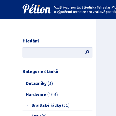
Přejít
Přejít
Přejít
Vzdělávací portál Střediska Teiresiás M
na
na
na
štítky
kategorie
obsah
o výpočetní technice pro zrakově postiž
Hledání
Kategorie článků
Dotazníky
(3)
Hardware
(163)
Braillské řádky
(31)
Lupy
(8)