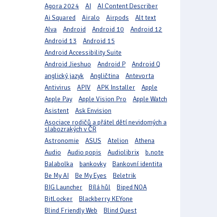
Agora 2024
AI
AI Content Describer
Ai Squared
Airalo
Airpods
Alt text
Alva
Android
Android 10
Android 12
Android 13
Android 15
Android Accessibility Suite
Android Jieshuo
Android P
Android Q
anglický jazyk
Angličtina
Antevorta
Antivirus
APIV
APK Installer
Apple
Apple Pay
Apple Vision Pro
Apple Watch
Asistent
Ask Envision
Asociace rodičů a přátel dětí nevidomých a
slabozrakých v ČR
Astronomie
ASUS
Atelion
Athena
Audio
Audio popis
Audiolibrix
b.note
Balabolka
bankovky
Bankovní identita
Be My AI
Be My Eyes
Beletrik
BIG Launcher
Bílá hůl
Biped NOA
BitLocker
Blackberry KEYone
Blind Friendly Web
Blind Quest