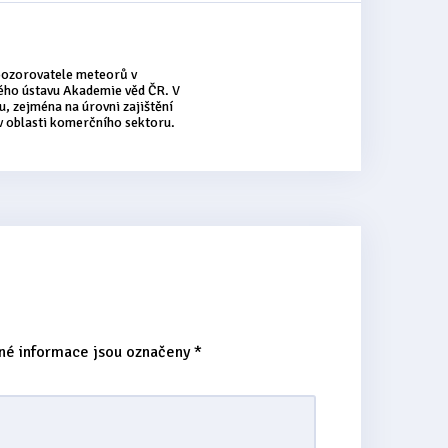
 pozorovatele meteorů v
ého ústavu Akademie věd ČR. V
, zejména na úrovni zajištění
 v oblasti komerčního sektoru.
né informace jsou označeny
*