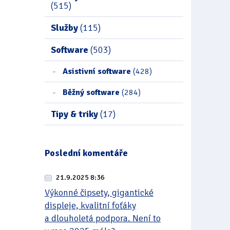
(515)
Služby
(115)
Software
(503)
Asistivní software
(428)
Běžný software
(284)
Tipy & triky
(17)
Poslední komentáře
21.9.2025 8:36
Výkonné čipsety, gigantické
displeje, kvalitní foťáky
a dlouholetá podpora. Není to