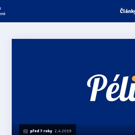
U
Článk
ené
před 7 roky
2.4.2019