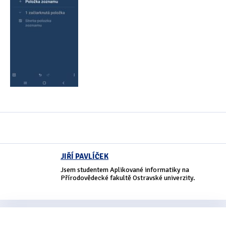
Oficiální materiály
(57)
Pozvánky & oznámení
(67)
Pracuji sluchem
(564)
Pracuji sluchem a hmatem
(566)
Pracuji zrakem
(456)
Pracuji zrakem a sluchem
(515)
Služby
(115)
JIŘÍ PAVLÍČEK
Jsem studentem Aplikované informatiky na
Software
(503)
Přírodovědecké fakultě Ostravské univerzity.
Asistivní software
(428)
Běžný software
(284)