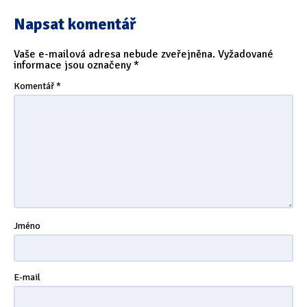
Tipy & triky
(17)
Napsat komentář
Vaše e-mailová adresa nebude zveřejněna.
Vyžadované
Hledání
informace jsou označeny
*
Komentář
*
Jméno
E-mail