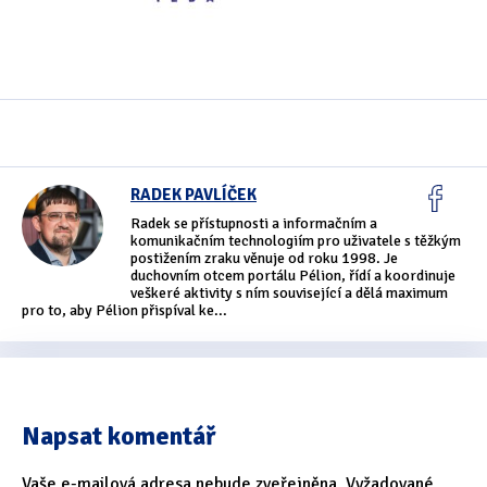
Oficiální materiály
(57)
Pozvánky & oznámení
(67)
Pracuji sluchem
(564)
Pracuji sluchem a hmatem
(566)
RADEK PAVLÍČEK
Radek se přístupnosti a informačním a
Pracuji zrakem
(456)
komunikačním technologiím pro uživatele s těžkým
postižením zraku věnuje od roku 1998. Je
Pracuji zrakem a sluchem
(515)
duchovním otcem portálu Pélion, řídí a koordinuje
veškeré aktivity s ním související a dělá maximum
pro to, aby Pélion přispíval ke...
Služby
(115)
Software
(503)
Asistivní software
(428)
Napsat komentář
Běžný software
(284)
Vaše e-mailová adresa nebude zveřejněna.
Vyžadované