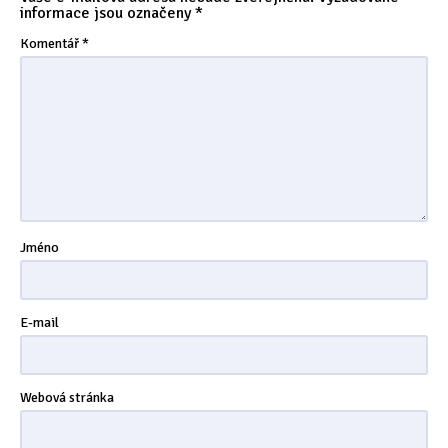
informace jsou označeny
*
Tipy & triky
(17)
Komentář
*
Hledání
Jméno
E-mail
Webová stránka