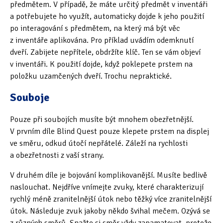
předmětem. V případě, že máte určitý předmět v inventáři
a potřebujete ho využít, automaticky dojde k jeho použití
po interagování s předmětem, na který má být věc
z inventáře aplikována. Pro příklad uvádím odemknutí
dveří. Zabijete nepřítele, obdržíte klíč. Ten se vám objeví
v inventáři. K použití dojde, když poklepete prstem na
položku uzamčených dveří. Trochu nepraktické.
Souboje
Pouze při soubojích musíte být mnohem obezřetnější.
V prvním díle Blind Quest pouze klepete prstem na displej
ve směru, odkud útočí nepřátelé. Záleží na rychlosti
a obezřetnosti z vaší strany.
V druhém díle je bojování komplikovanější. Musíte bedlivě
naslouchat. Nejdříve vnímejte zvuky, které charakterizují
rychlý méně zranitelnější útok nebo těžký více zranitelnější
útok. Následuje zvuk jakoby někdo švihal mečem. Ozývá se
z různých směrů. Snažte si směr vždy zapamatovat, protože