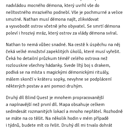
nadvládou mocného démona, který uvrhl vše do
nelítostného mrazivého podnebí. Vše je pochmurné a velice
smutné. Nathan musí démona najít, zlikvidovat
a vysvobodit ostrov včetně jeho obyvatel. Se smrtí démona
poleví i hrozivý mráz, který ostrov za vlády démona svíral.
Nathan to nemá vůbec snadné. Na cestě k úspěchu na něj
čeká velké množství zapeklitých úkolů, které musí vyřešit.
Čeká ho detailní průzkum téměř celého ostrova než
rozlouskne všechny hádanky. Svede lítý boj s drakem,
podívá se na místa s magickými démonickými rituály,
málem skončí v kráteru sopky, nevyhne se podplácení
některých postav a ani pomoci druhým.
Druhý díl Blind Quest je mnohem propracovanější
a napínavější než první díl. Mapa obsahuje celkem
sedmdesát rozmanitých lokací a mnoho nepřátel. Rozhodně
se máte na co těšit. Na několik hodin v mém případě
i týdnů, budete mít co řešit. Druhý díl mi trvalo dohrát