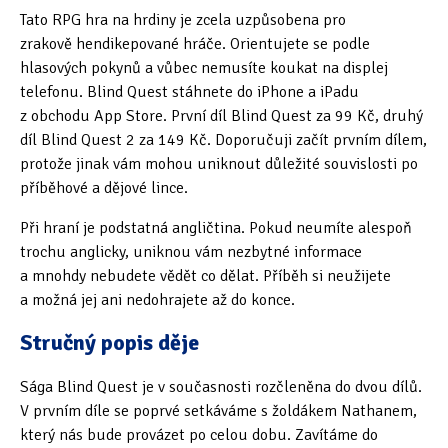
Tato RPG hra na hrdiny je zcela uzpůsobena pro
Oficiální materiály
(57)
zrakově hendikepované hráče. Orientujete se podle
hlasových pokynů a vůbec nemusíte koukat na displej
Pozvánky & oznámení
(67)
telefonu. Blind Quest stáhnete do iPhone a iPadu
z obchodu App Store. První díl Blind Quest za 99 Kč, druhý
Pracuji sluchem
(564)
díl Blind Quest 2 za 149 Kč. Doporučuji začít prvním dílem,
protože jinak vám mohou uniknout důležité souvislosti po
Pracuji sluchem a hmatem
(566)
příběhové a dějové lince.
Pracuji zrakem
(456)
Při hraní je podstatná angličtina. Pokud neumíte alespoň
trochu anglicky, uniknou vám nezbytné informace
Pracuji zrakem a sluchem
(515)
a mnohdy nebudete vědět co dělat. Příběh si neužijete
Služby
(115)
a možná jej ani nedohrajete až do konce.
Stručný popis děje
Software
(503)
Asistivní software
(428)
Sága Blind Quest je v současnosti rozčleněna do dvou dílů.
V prvním díle se poprvé setkáváme s žoldákem Nathanem,
Běžný software
(284)
který nás bude provázet po celou dobu. Zavítáme do