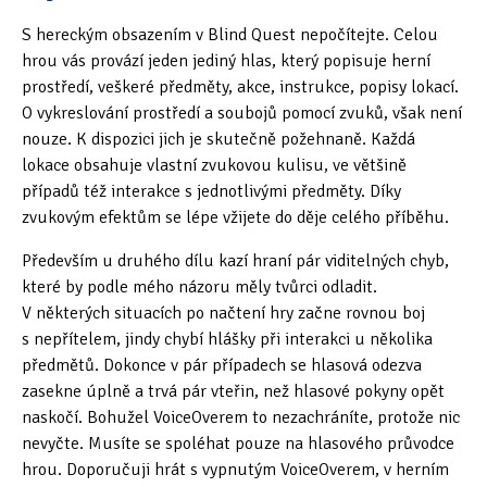
S hereckým obsazením v Blind Quest nepočítejte. Celou
hrou vás provází jeden jediný hlas, který popisuje herní
prostředí, veškeré předměty, akce, instrukce, popisy lokací.
O vykreslování prostředí a soubojů pomocí zvuků, však není
nouze. K dispozici jich je skutečně požehnaně. Každá
lokace obsahuje vlastní zvukovou kulisu, ve většině
případů též interakce s jednotlivými předměty. Díky
zvukovým efektům se lépe vžijete do děje celého příběhu.
Především u druhého dílu kazí hraní pár viditelných chyb,
které by podle mého názoru měly tvůrci odladit.
V některých situacích po načtení hry začne rovnou boj
s nepřítelem, jindy chybí hlášky při interakci u několika
předmětů. Dokonce v pár případech se hlasová odezva
zasekne úplně a trvá pár vteřin, než hlasové pokyny opět
naskočí. Bohužel VoiceOverem to nezachráníte, protože nic
nevyčte. Musíte se spoléhat pouze na hlasového průvodce
hrou. Doporučuji hrát s vypnutým VoiceOverem, v herním