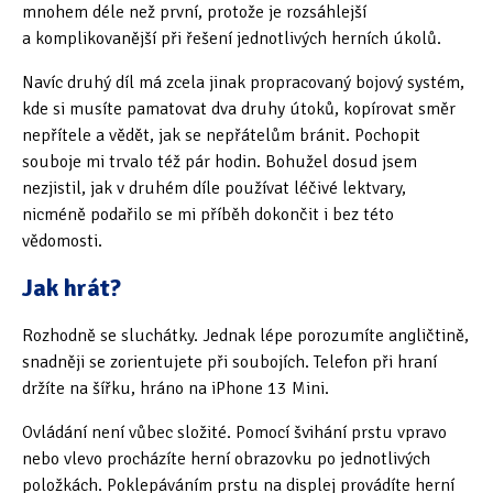
mnohem déle než první, protože je rozsáhlejší
a komplikovanější při řešení jednotlivých herních úkolů.
Navíc druhý díl má zcela jinak propracovaný bojový systém,
kde si musíte pamatovat dva druhy útoků, kopírovat směr
nepřítele a vědět, jak se nepřátelům bránit. Pochopit
souboje mi trvalo též pár hodin. Bohužel dosud jsem
nezjistil, jak v druhém díle používat léčivé lektvary,
nicméně podařilo se mi příběh dokončit i bez této
vědomosti.
Jak hrát?
Rozhodně se sluchátky. Jednak lépe porozumíte angličtině,
snadněji se zorientujete při soubojích. Telefon při hraní
držíte na šířku, hráno na iPhone 13 Mini.
Ovládání není vůbec složité. Pomocí švihání prstu vpravo
nebo vlevo procházíte herní obrazovku po jednotlivých
položkách. Poklepáváním prstu na displej provádíte herní