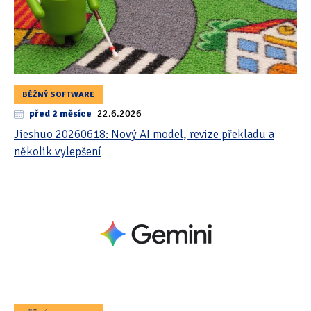
BĚŽNÝ SOFTWARE
před 2 měsíce
22.6.2026
Jieshuo 20260618: Nový AI model, revize překladu a
několik vylepšení