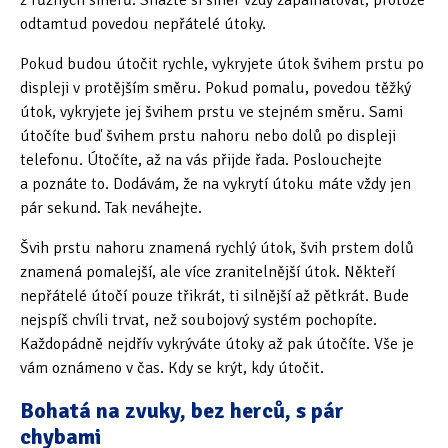
odtamtud povedou nepřátelé útoky.
Pokud budou útočit rychle, vykryjete útok švihem prstu po
displeji v protějším směru. Pokud pomalu, povedou těžký
útok, vykryjete jej švihem prstu ve stejném směru. Sami
útočíte buď švihem prstu nahoru nebo dolů po displeji
telefonu. Útočíte, až na vás přijde řada. Poslouchejte
a poznáte to. Dodávám, že na vykrytí útoku máte vždy jen
pár sekund. Tak neváhejte.
Švih prstu nahoru znamená rychlý útok, švih prstem dolů
znamená pomalejší, ale více zranitelnější útok. Někteří
nepřátelé útočí pouze třikrát, ti silnější až pětkrát. Bude
nejspíš chvíli trvat, než soubojový systém pochopíte.
Každopádně nejdřív vykrýváte útoky až pak útočíte. Vše je
vám oznámeno v čas. Kdy se krýt, kdy útočit.
Bohatá na zvuky, bez herců, s pár
chybami