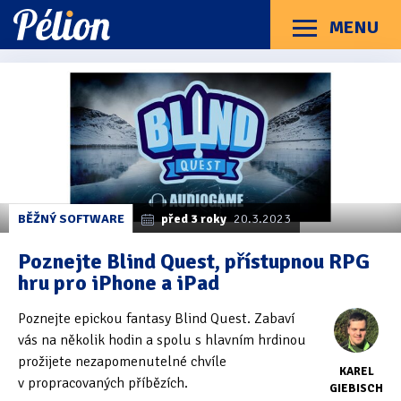
Přejít
Přejít
Přejít
na
na
na
MENU
Menu
štítky
kategorie
obsah
Články
Příručky
O Pélionu
Kontakt
Kategorie článků
Dotazníky
(3)
Hardware
(163)
Braillské řádky
(31)
BĚŽNÝ SOFTWARE
před 3 roky
20.3.2023
Lupy
(8)
Poznejte Blind Quest, přístupnou RPG
hru pro iPhone a iPad
Mobilní zařízení
(85)
Poznejte epickou fantasy Blind Quest. Zabaví
Počítače a notebooky
(66)
vás na několik hodin a spolu s hlavním hrdinou
Zápisníky
(7)
prožijete nezapomenutelné chvíle
KAREL
v propracovaných příbězích.
GIEBISCH
Názory & zkušenosti
(143)