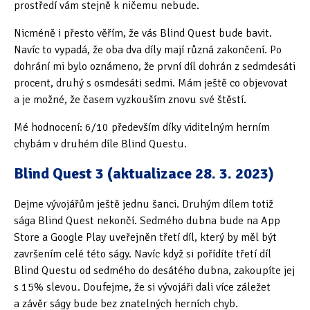
prostředí vám stejně k ničemu nebude.
Nicméně i přesto věřím, že vás Blind Quest bude bavit.
Navíc to vypadá, že oba dva díly mají různá zakončení. Po
dohrání mi bylo oznámeno, že první díl dohrán z sedmdesáti
procent, druhý s osmdesáti sedmi. Mám ještě co objevovat
a je možné, že časem vyzkouším znovu své štěstí.
Mé hodnocení: 6/10 především díky viditelným herním
chybám v druhém díle Blind Questu.
Blind Quest 3 (aktualizace 28. 3. 2023)
Dejme vývojářům ještě jednu šanci. Druhým dílem totiž
sága Blind Quest nekončí. Sedmého dubna bude na App
Store a Google Play uveřejněn třetí díl, který by měl být
završením celé této ságy. Navíc když si pořídíte třetí díl
Blind Questu od sedmého do desátého dubna, zakoupíte jej
s 15% slevou. Doufejme, že si vývojáři dali více záležet
a závěr ságy bude bez znatelných herních chyb.