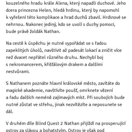
kouzelného hradu krále Alena, který napadli duchové. Jeho
Tipy & triky
(17)
dcera princezna Helen, hledá hrdinu, který by napomohl
k vyřešení této komplikace a hrad duchů zbavil. Hrdinové se
nehrnou. Nakonec jediný, kdo se uvolí s duchy pomoci,
Hledání
bude právě žoldák Nathan.
Na cestě k úspěchu je nutné vypořádat se s řadou
zapeklitých úkolů, navštívit až padesát lokací a zničit více
než dvacet nepřátel různého druhu. Nechybí boj
s nekromancerem, křišťálovým drakem a dalšími
nestvůrami.
S Nathanem poznáte hlavní královské město, zavítáte do
magické akademie, navštívíte poušť, omrknete vězení
a řadu dalších neméně zajímavých míst. Při soubojích bude
nutné zůstat ve střehu, jinak nezvítězíte a neposunete se
dál.
V druhém díle Blind Quest 2 Nathan přijíždí na prosperující
ostrov za slávou a bohatstvím. Ostrov je však pod