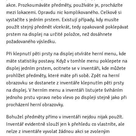
akce. Prozkoumáváte předměty, používáte je, procházíte
mezi lokacemi. Opravdu nic komplikovaného. Celkově si
vystačíte s jedním prstem. Existují případy, kdy musíte
použít stejný předmět vícekrát, tedy opakovaně poklepávat
prstem na displej na určité položce, než dosáhnete
požadovaného výsledku.
Při klepnutí pěti prsty na displej otvíráte herní menu, kde
máte statistiky postavy. Když v tomhle menu poklepete na
displej jedním prstem, ocitnete se v inventáři, kde můžete
prohlížet předměty, které máte při sobě. Zpět na herní
obrazovku se dostanete z inventáře klepnutím pěti prsty
na displej. V herním menu a inventáři listujete šviháním
jednoho prstu vpravo nebo vlevo po displeji stejně jako při
procházení herní obrazovky.
Bohužel předměty přímo v inventáři nejdou nijak použít.
Inventář evidentně slouží jen k přehledu co vlastníte, ale
nelze z inventáře vyvolat žádnou akci se zvoleným