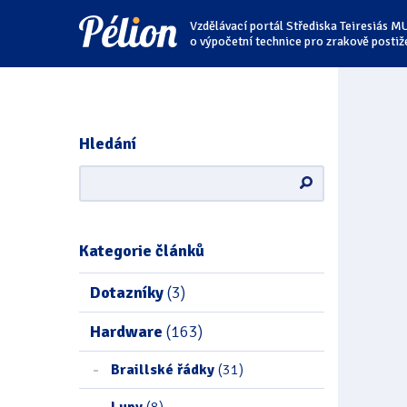
Přejít
Přejít
Přejít
Vzdělávací portál Střediska Teiresiás M
na
na
na
štítky
kategorie
obsah
o výpočetní technice pro zrakově postiž
Hledání
Kategorie článků
Dotazníky
(3)
Hardware
(163)
Braillské řádky
(31)
Lupy
(8)