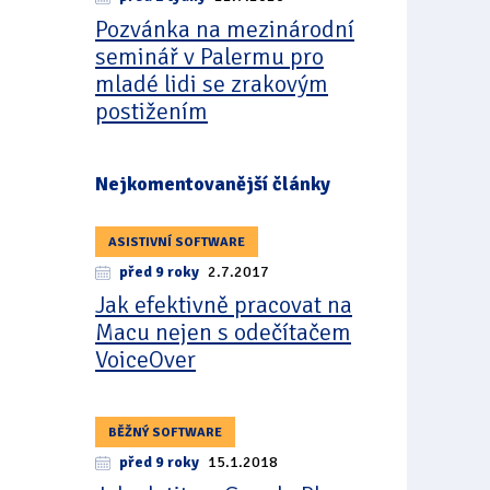
Pozvánka na mezinárodní
seminář v Palermu pro
mladé lidi se zrakovým
postižením
Nejkomentovanější články
ASISTIVNÍ SOFTWARE
před 9 roky
2.7.2017
Jak efektivně pracovat na
Macu nejen s odečítačem
VoiceOver
BĚŽNÝ SOFTWARE
před 9 roky
15.1.2018