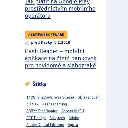
Jak platit na Google Play
prostřednictvím mobilního
operátora
ASISTIVNÍ SOFTWARE
před 8 roky
5.2.2019
Cash Reader – mobilní
aplikace na čtení bankovek
pro nevidomé a slabozraké
Štítky
1428: Shadows over Silesia
3D skenování
3D tisk
4sensegaming
ABBYY FineReader
AccessibleEU
ACE Design
Adaptech
Adobe
Adobe Digital Editions
Agora