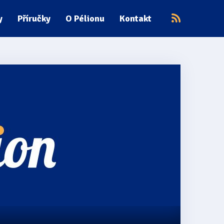
y
Příručky
O Pélionu
Kontakt