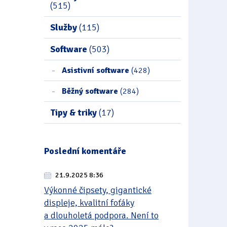
(515)
Služby
(115)
Software
(503)
Asistivní software
(428)
Běžný software
(284)
Tipy & triky
(17)
Poslední komentáře
21.9.2025 8:36
Výkonné čipsety, gigantické
displeje, kvalitní foťáky
a dlouholetá podpora. Není to