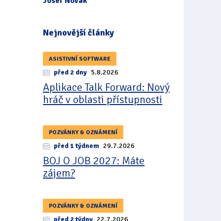
Josef Novák
Nejnovější články
ASISTIVNÍ SOFTWARE
před 2 dny
5.8.2026
Aplikace Talk Forward: Nový
hráč v oblasti přístupnosti
POZVÁNKY & OZNÁMENÍ
před 1 týdnem
29.7.2026
BOJ O JOB 2027: Máte
zájem?
POZVÁNKY & OZNÁMENÍ
před 2 týdny
22.7.2026