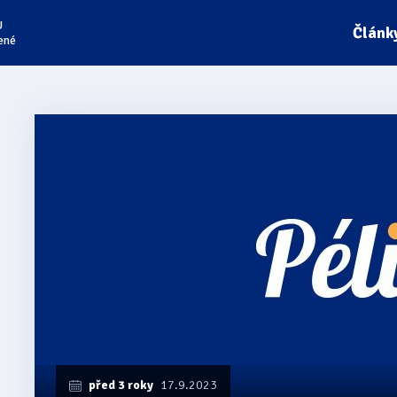
U
Článk
ené
před 3 roky
17.9.2023