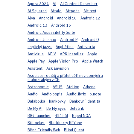
Agora 2024
AI
AI Content Describer
Ai Squared
Airalo
Airpods
Alt text
Alva
Android
Android 10
Android 12
Android 13
Android 15
Android Accessibility Suite
Android Jieshuo
Android P
Android Q
anglický jazyk
Angličtina
Antevorta
Antivirus
APIV
APK Installer
Apple
Apple Pay
Apple Vision Pro
Apple Watch
Asistent
Ask Envision
Asociace rodičů a přátel dětí nevidomých a
slabozrakých v ČR
Astronomie
ASUS
Atelion
Athena
Audio
Audio popis
Audiolibrix
b.note
Balabolka
bankovky
Bankovní identita
Be My AI
Be My Eyes
Beletrik
BIG Launcher
Bílá hůl
Biped NOA
BitLocker
Blackberry KEYone
Blind Friendly Web
Blind Quest