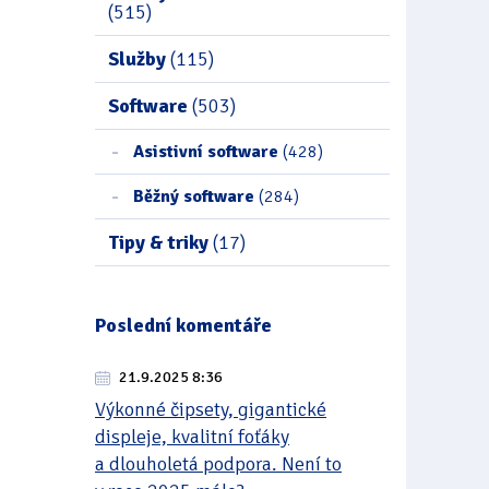
(515)
Služby
(115)
Software
(503)
Asistivní software
(428)
Běžný software
(284)
Tipy & triky
(17)
Poslední komentáře
21.9.2025 8:36
Výkonné čipsety, gigantické
displeje, kvalitní foťáky
a dlouholetá podpora. Není to