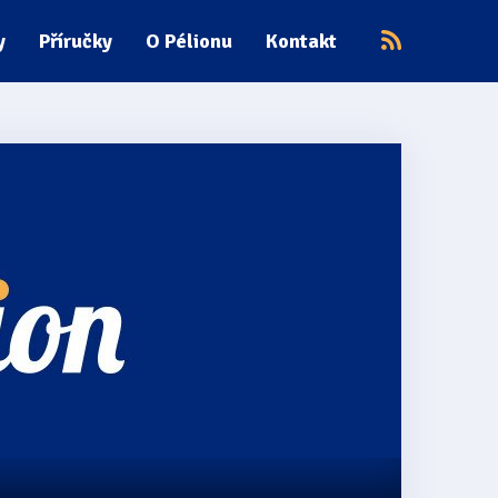
y
Příručky
O Pélionu
Kontakt