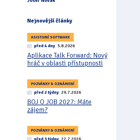
Josef Novák
Nejnovější články
ASISTIVNÍ SOFTWARE
před 4 dny
5.8.2026
Aplikace Talk Forward: Nový
hráč v oblasti přístupnosti
POZVÁNKY & OZNÁMENÍ
před 2 týdny
29.7.2026
BOJ O JOB 2027: Máte
zájem?
POZVÁNKY & OZNÁMENÍ
před 3 týdny
22.7.2026