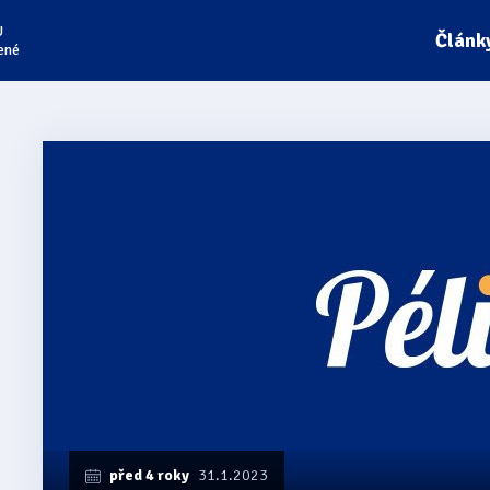
U
Článk
ené
před 4 roky
31.1.2023