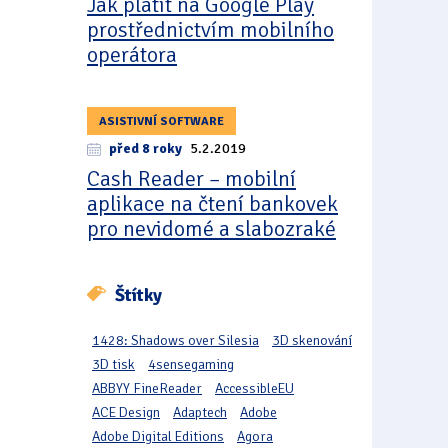
Jak platit na Google Play
prostřednictvím mobilního
operátora
ASISTIVNÍ SOFTWARE
před 8 roky
5.2.2019
Cash Reader – mobilní
aplikace na čtení bankovek
pro nevidomé a slabozraké
Štítky
1428: Shadows over Silesia
3D skenování
3D tisk
4sensegaming
ABBYY FineReader
AccessibleEU
ACE Design
Adaptech
Adobe
Adobe Digital Editions
Agora