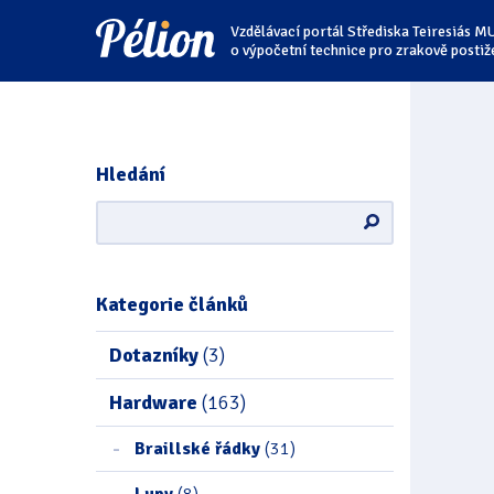
Přejít
Přejít
Přejít
Vzdělávací portál Střediska Teiresiás M
na
na
na
štítky
kategorie
obsah
o výpočetní technice pro zrakově postiž
Hledání
Kategorie článků
Dotazníky
(3)
Hardware
(163)
Braillské řádky
(31)
Lupy
(8)