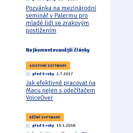
Pozvánka na mezinárodní
seminář v Palermu pro
mladé lidi se zrakovým
postižením
Nejkomentovanější články
ASISTIVNÍ SOFTWARE
před 9 roky
2.7.2017
Jak efektivně pracovat na
Macu nejen s odečítačem
VoiceOver
BĚŽNÝ SOFTWARE
před 9 roky
15.1.2018