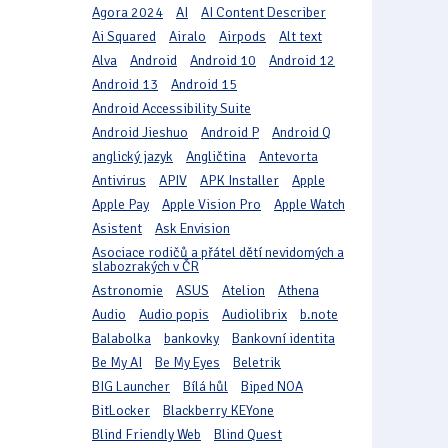
Agora 2024
AI
AI Content Describer
Ai Squared
Airalo
Airpods
Alt text
Alva
Android
Android 10
Android 12
Android 13
Android 15
Android Accessibility Suite
Android Jieshuo
Android P
Android Q
anglický jazyk
Angličtina
Antevorta
Antivirus
APIV
APK Installer
Apple
Apple Pay
Apple Vision Pro
Apple Watch
Asistent
Ask Envision
Asociace rodičů a přátel dětí nevidomých a
slabozrakých v ČR
Astronomie
ASUS
Atelion
Athena
Audio
Audio popis
Audiolibrix
b.note
Balabolka
bankovky
Bankovní identita
Be My AI
Be My Eyes
Beletrik
BIG Launcher
Bílá hůl
Biped NOA
BitLocker
Blackberry KEYone
Blind Friendly Web
Blind Quest