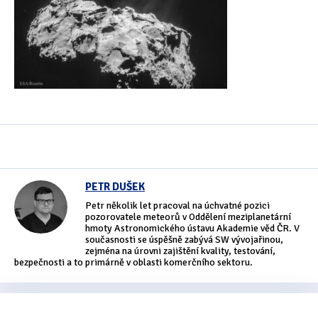
Oficiální materiály
(57)
Pozvánky & oznámení
(67)
Pracuji sluchem
(564)
Pracuji sluchem a hmatem
(566)
Pracuji zrakem
(456)
Pracuji zrakem a sluchem
(515)
PETR DUŠEK
Petr několik let pracoval na úchvatné pozici
Služby
(115)
pozorovatele meteorů v Oddělení meziplanetární
hmoty Astronomického ústavu Akademie věd ČR. V
současnosti se úspěšně zabývá SW vývojařinou,
Software
(503)
zejména na úrovni zajištění kvality, testování,
bezpečnosti a to primárně v oblasti komerčního sektoru.
Asistivní software
(428)
Běžný software
(284)