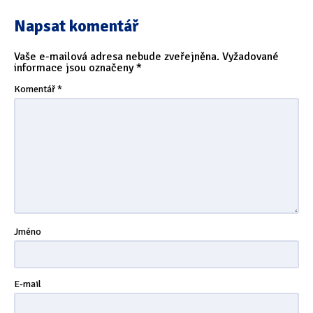
Tipy & triky
(17)
Napsat komentář
Vaše e-mailová adresa nebude zveřejněna.
Vyžadované
Hledání
informace jsou označeny
*
Komentář
*
Jméno
E-mail