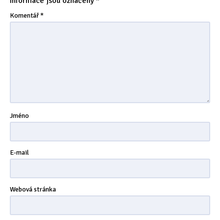
informace jsou označeny
*
Tipy & triky
(17)
Komentář
*
Hledání
Jméno
E-mail
Webová stránka