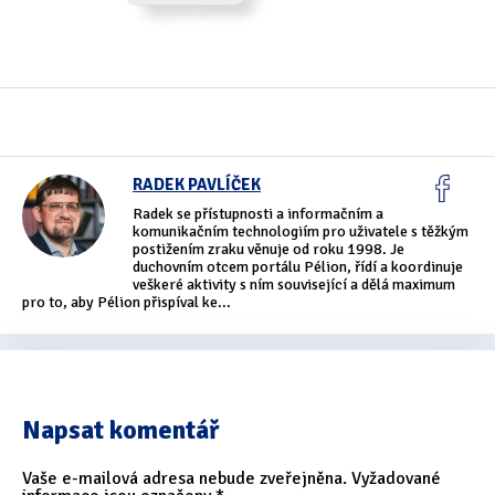
Oficiální materiály
(57)
Pozvánky & oznámení
(67)
Pracuji sluchem
(564)
RADEK PAVLÍČEK
Pracuji sluchem a hmatem
(566)
Radek se přístupnosti a informačním a
komunikačním technologiím pro uživatele s těžkým
Pracuji zrakem
(456)
postižením zraku věnuje od roku 1998. Je
duchovním otcem portálu Pélion, řídí a koordinuje
Pracuji zrakem a sluchem
(515)
veškeré aktivity s ním související a dělá maximum
pro to, aby Pélion přispíval ke...
Služby
(115)
Software
(503)
Asistivní software
(428)
Napsat komentář
Běžný software
(284)
Vaše e-mailová adresa nebude zveřejněna.
Vyžadované