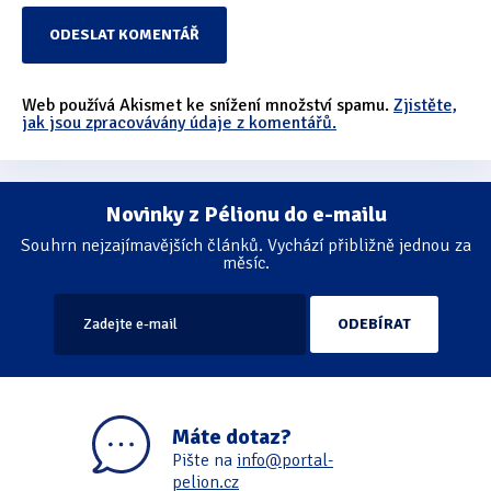
Web používá Akismet ke snížení množství spamu.
Zjistěte,
jak jsou zpracovávány údaje z komentářů.
Novinky z Pélionu do e-mailu
Souhrn nejzajímavějších článků. Vychází přibližně jednou za
měsíc.
Máte dotaz?
Pište na
info@portal-
pelion.cz