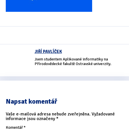
Oficiální materiály
(57)
Pozvánky & oznámení
(67)
Pracuji sluchem
(564)
Pracuji sluchem a hmatem
(566)
JIŘÍ PAVLÍČEK
Jsem studentem Aplikované informatiky na
Pracuji zrakem
(456)
Přírodovědecké fakultě Ostravské univerzity.
Pracuji zrakem a sluchem
(515)
Služby
(115)
Software
(503)
Napsat komentář
Asistivní software
(428)
Vaše e-mailová adresa nebude zveřejněna.
Vyžadované
informace jsou označeny
*
Běžný software
(284)
Komentář
*