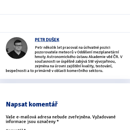
Oficiální materiály
(57)
Pozvánky & oznámení
(67)
Pracuji sluchem
(564)
PETR DUŠEK
Petr několik let pracoval na úchvatné pozici
Pracuji sluchem a hmatem
(566)
pozorovatele meteorů v Oddělení meziplanetární
hmoty Astronomického ústavu Akademie věd ČR. V
Pracuji zrakem
(456)
současnosti se úspěšně zabývá SW vývojařinou,
zejména na úrovni zajištění kvality, testování,
bezpečnosti a to primárně v oblasti komerčního sektoru.
Pracuji zrakem a sluchem
(515)
Služby
(115)
Software
(503)
Napsat komentář
Asistivní software
(428)
Vaše e-mailová adresa nebude zveřejněna.
Vyžadované
informace jsou označeny
*
Běžný software
(284)