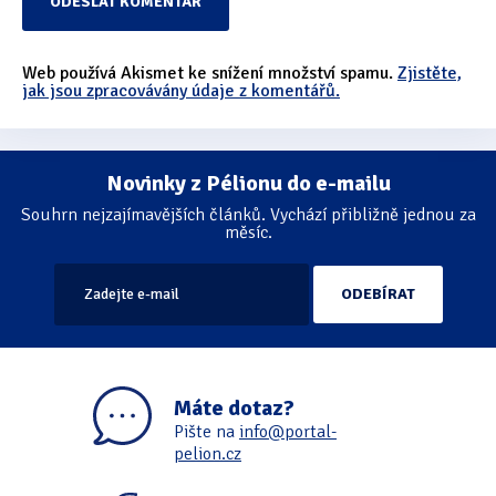
Web používá Akismet ke snížení množství spamu.
Zjistěte,
jak jsou zpracovávány údaje z komentářů.
Novinky z Pélionu do e-mailu
Souhrn nejzajímavějších článků. Vychází přibližně jednou za
měsíc.
Máte dotaz?
Pište na
info@portal-
pelion.cz