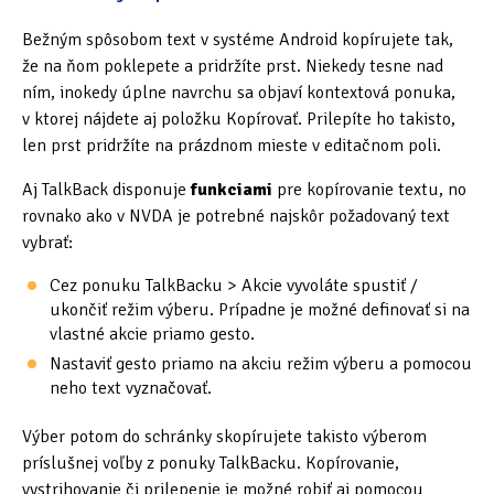
Bežným spôsobom text v systéme Android kopírujete tak,
že na ňom poklepete a pridržíte prst. Niekedy tesne nad
ním, inokedy úplne navrchu sa objaví kontextová ponuka,
v ktorej nájdete aj položku Kopírovať. Prilepíte ho takisto,
len prst pridržíte na prázdnom mieste v editačnom poli.
Aj TalkBack disponuje
funkciami
pre kopírovanie textu, no
rovnako ako v NVDA je potrebné najskôr požadovaný text
vybrať:
Cez ponuku TalkBacku > Akcie vyvoláte spustiť /
ukončiť režim výberu. Prípadne je možné definovať si na
vlastné akcie priamo gesto.
Nastaviť gesto priamo na akciu režim výberu a pomocou
neho text vyznačovať.
Výber potom do schránky skopírujete takisto výberom
príslušnej voľby z ponuky TalkBacku. Kopírovanie,
vystrihovanie či prilepenie je možné robiť aj pomocou