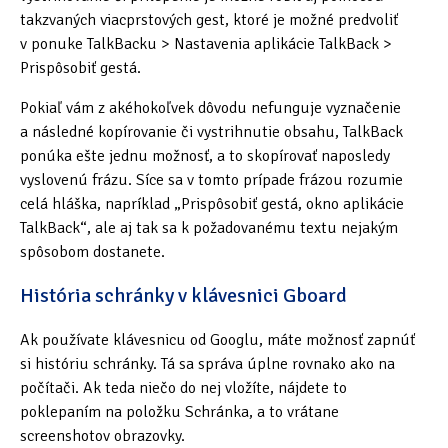
takzvaných viacprstových gest, ktoré je možné predvoliť
v ponuke TalkBacku > Nastavenia aplikácie TalkBack >
Prispôsobiť gestá.
Pokiaľ vám z akéhokoľvek dôvodu nefunguje vyznačenie
a následné kopírovanie či vystrihnutie obsahu, TalkBack
ponúka ešte jednu možnosť, a to skopírovať naposledy
vyslovenú frázu. Síce sa v tomto prípade frázou rozumie
celá hláška, napríklad „Prispôsobiť gestá, okno aplikácie
TalkBack“, ale aj tak sa k požadovanému textu nejakým
spôsobom dostanete.
História schránky v klávesnici Gboard
Ak používate klávesnicu od Googlu, máte možnosť zapnúť
si históriu schránky. Tá sa správa úplne rovnako ako na
počítači. Ak teda niečo do nej vložíte, nájdete to
poklepaním na položku Schránka, a to vrátane
screenshotov obrazovky.