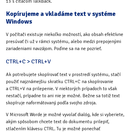
13 s čítačom TalkBack.
Oficiální materiály
(57)
Kopírujeme a vkladáme text v systéme
Windows
Pozvánky & oznámení
(67)
V počítači existuje niekoľko možností, ako obsah efektívne
Pracuji sluchem
(564)
presúvať či už v rámci systému, alebo medzi prepojenými
zariadeniami navzájom. Poďme sa na ne pozrieť.
Pracuji sluchem a hmatem
(566)
CTRL+C > CTRL+V
Pracuji zrakem
(456)
Ak potrebujete skopírovať text v prostredí systému, stačí
Pracuji zrakem a sluchem
(515)
použiť najznámejšiu skratku CTRL+C na skopírovanie
Služby
(115)
a CTRL+V na prilepenie. V niektorých prípadoch to však
nestačí, prípadne to ani nie je možné. Bežne sa totiž text
Software
(503)
skopíruje naformátovaný podľa svojho zdroja.
Asistivní software
(428)
V Microsoft Worde je možné vyvolať dialóg, kde si vyberiete,
akým spôsobom chcete text do dokumentu prilepiť,
Běžný software
(284)
stlačením klávesu CTRL. Tu je možné ponechať