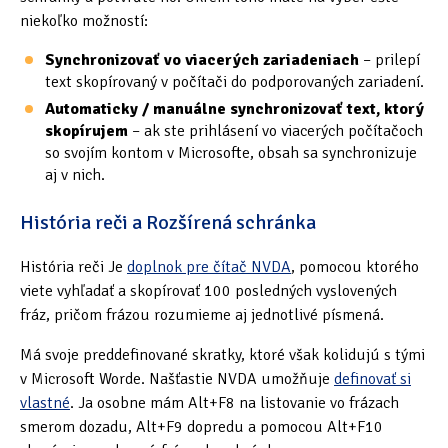
niekoľko možností:
Synchronizovať vo viacerých zariadeniach
– prilepí
text skopírovaný v počítači do podporovaných zariadení.
Automaticky / manuálne synchronizovať text, ktorý
skopírujem
– ak ste prihlásení vo viacerých počítačoch
so svojím kontom v Microsofte, obsah sa synchronizuje
aj v nich.
História reči a Rozšírená schránka
História reči Je
doplnok pre čítač NVDA
, pomocou ktorého
viete vyhľadať a skopírovať 100 posledných vyslovených
fráz, pričom frázou rozumieme aj jednotlivé písmená.
Má svoje preddefinované skratky, ktoré však kolidujú s tými
v Microsoft Worde. Našťastie NVDA umožňuje
definovať si
vlastné
. Ja osobne mám Alt+F8 na listovanie vo frázach
smerom dozadu, Alt+F9 dopredu a pomocou Alt+F10