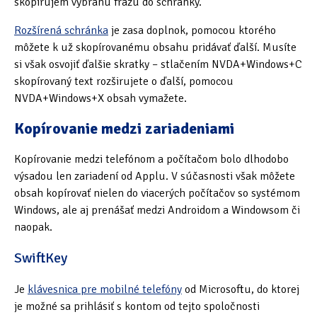
skopírujem vybranú frázu do schránky.
Rozšírená schránka
je zasa doplnok, pomocou ktorého
môžete k už skopírovanému obsahu pridávať ďalší. Musíte
si však osvojiť ďalšie skratky – stlačením NVDA+Windows+C
skopírovaný text rozširujete o ďalší, pomocou
NVDA+Windows+X obsah vymažete.
Kopírovanie medzi zariadeniami
Kopírovanie medzi telefónom a počítačom bolo dlhodobo
výsadou len zariadení od Applu. V súčasnosti však môžete
obsah kopírovať nielen do viacerých počítačov so systémom
Windows, ale aj prenášať medzi Androidom a Windowsom či
naopak.
SwiftKey
Je
klávesnica pre mobilné telefóny
od Microsoftu, do ktorej
je možné sa prihlásiť s kontom od tejto spoločnosti