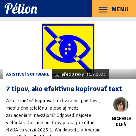
Přejít
Přejít
Přejít
na
na
na
MENU
Menu
štítky
kategorie
obsah
Články
Příručky
O Pélionu
Kontakt
Kategorie článků
Dotazníky
(3)
Hardware
(163)
Braillské řádky
(31)
ASISTIVNÍ SOFTWARE
před 3 roky
11.9.2023
Lupy
(8)
7 tipov, ako efektívne kopírovať text
Mobilní zařízení
(85)
Ako je možné kopírovať text v rámci počítača,
mobilného telefónu, alebo aj medzi
Počítače a notebooky
(66)
zariadeniami navzájom? Odpoveď nájdete
MICHAELA
Zápisníky
(7)
v článku. Opísané postupy platia pre čítač
DLHÁ
NVDA vo verzii 2023.1, Windows 11 a Android
Názory & zkušenosti
(143)