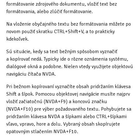
formátovanie zdrojového dokumentu, vložiť text bez
Tipy & triky
(17)
formátovania, alebo zlúčiť formátovanie.
Na vloženie obyčajného textu bez formátovania môžete po
Hledání
novom použiť skratku CTRL+Shift+V, a to prakticky
kdekoľvek.
Sú situácie, kedy sa text bežným spôsobom vyznačiť
a kopírovať nedá. Typicky ide o rôzne oznámenia systému,
dialógové okná a podobne. Nielen vtedy využijete objektovú
navigáciu čítača NVDA.
Pri bežnom kopírovaní vyznačíte obsah pridržaním klávesa
Shift a šípok. Pomocou objektovej navigácie musíte najprv
vložiť začiatočnú (NVDA+F9) a koncovú značku
(NVDA+F10) pre výber požadovaného textu. Pohybujete sa
pridržaním klávesa NVDA a šípkami alebo CTRL+šípkami
vľavo, vpravo, hore a dolu. Vybraný obsah skopírujete
opätovným stlačením NVDA+F10.