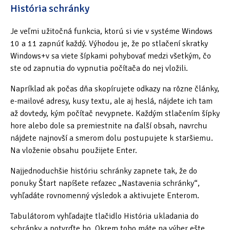
História schránky
Je veľmi užitočná funkcia, ktorú si vie v systéme Windows
10 a 11 zapnúť každý. Výhodou je, že po stlačení skratky
Windows+v sa viete šípkami pohybovať medzi všetkým, čo
ste od zapnutia do vypnutia počítača do nej vložili.
Napríklad ak počas dňa skopírujete odkazy na rôzne články,
e-mailové adresy, kusy textu, ale aj heslá, nájdete ich tam
až dovtedy, kým počítač nevypnete. Každým stlačením šípky
hore alebo dole sa premiestnite na ďalší obsah, navrchu
nájdete najnovší a smerom dolu postupujete k staršiemu.
Na vloženie obsahu použijete Enter.
Najjednoduchšie históriu schránky zapnete tak, že do
ponuky Štart napíšete reťazec „Nastavenia schránky“,
vyhľadáte rovnomenný výsledok a aktivujete Enterom.
Tabulátorom vyhľadajte tlačidlo História ukladania do
schránky a potvrďte ho. Okrem toho máte na výber ešte