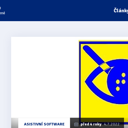
U
Článk
ené
ASISTIVNÍ SOFTWARE
před 4 roky
4.7.2022