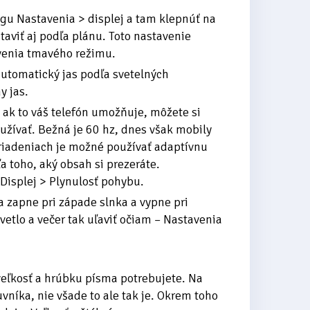
gu Nastavenia > displej a tam klepnúť na
aviť aj podľa plánu. Toto nastavenie
avenia tmavého režimu.
automatický jas podľa svetelných
y jas.
 ak to váš telefón umožňuje, môžete si
užívať. Bežná je 60 hz, dnes však mobily
ariadeniach je možné používať adaptívnu
a toho, aký obsah si prezeráte.
Displej > Plynulosť pohybu.
a zapne pri západe slnka a vypne pri
vetlo a večer tak uľaviť očiam – Nastavenia
veľkosť a hrúbku písma potrebujete. Na
íka, nie všade to ale tak je. Okrem toho