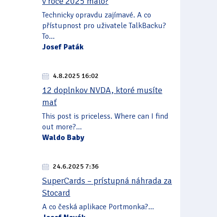
v roce 2025 málo?
Technicky opravdu zajímavé. A co
přístupnost pro uživatele TalkBacku?
To...
Josef Paták
4.8.2025 16:02
12 doplnkov NVDA, ktoré musíte
mať
This post is priceless. Where can I find
out more?...
Waldo Baby
24.6.2025 7:36
SuperCards – prístupná náhrada za
Stocard
A co česká aplikace Portmonka?...