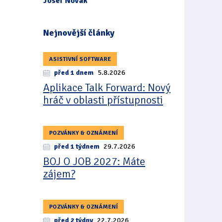
Josef Novák
Nejnovější články
ASISTIVNÍ SOFTWARE
před 1 dnem
5.8.2026
Aplikace Talk Forward: Nový
hráč v oblasti přístupnosti
POZVÁNKY & OZNÁMENÍ
před 1 týdnem
29.7.2026
BOJ O JOB 2027: Máte
zájem?
POZVÁNKY & OZNÁMENÍ
před 2 týdny
22.7.2026