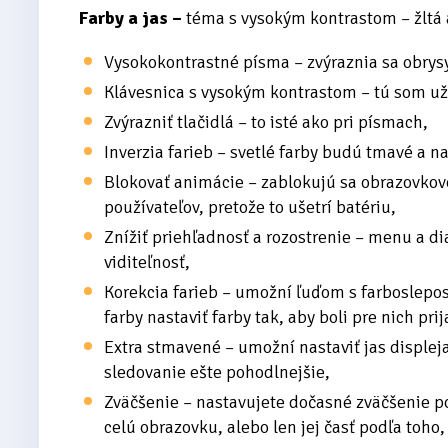
Farby a jas –
téma s vysokým kontrastom – žltá
Vysokokontrastné písma – zvýraznia sa obrys
Klávesnica s vysokým kontrastom – tú som u
Zvýrazniť tlačidlá – to isté ako pri písmach,
Inverzia farieb – svetlé farby budú tmavé a n
Blokovať animácie – zablokujú sa obrazovkové
používateľov, pretože to ušetrí batériu,
Znížiť priehľadnosť a rozostrenie – menu a di
viditeľnosť,
Korekcia farieb – umožní ľuďom s farboslepos
farby nastaviť farby tak, aby boli pre nich prij
Extra stmavené – umožní nastaviť jas disple
sledovanie ešte pohodlnejšie,
Zväčšenie – nastavujete dočasné zväčšenie p
celú obrazovku, alebo len jej časť podľa toho,