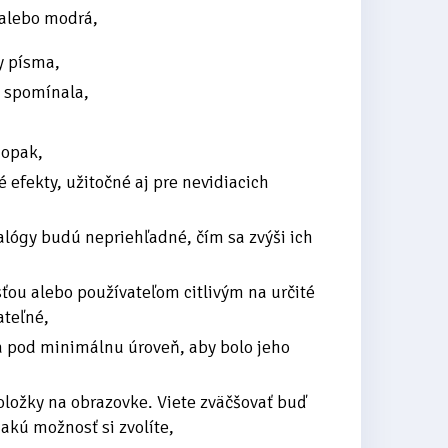
 alebo modrá,
y písma,
ž spomínala,
aopak,
 efekty, užitočné aj pre nevidiacich
alógy budú nepriehľadné, čím sa zvýši ich
ťou alebo používateľom citlivým na určité
ateľné,
ja pod minimálnu úroveň, aby bolo jeho
oložky na obrazovke. Viete zväčšovať buď
 akú možnosť si zvolíte,