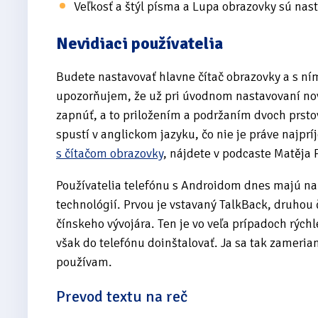
Veľkosť a štýl písma a Lupa obrazovky sú nas
Nevidiaci používatelia
Budete nastavovať hlavne čítač obrazovky a s ní
upozorňujem, že už pri úvodnom nastavovaní nov
zapnúť, a to priložením a podržaním dvoch prstov
spustí v anglickom jazyku, čo nie je práve najprí
s čítačom obrazovky
, nájdete v podcaste Matěja 
Používatelia telefónu s Androidom dnes majú na
technológií. Prvou je vstavaný TalkBack, druhou 
čínskeho vývojára. Ten je vo veľa prípadoch rýchl
však do telefónu doinštalovať. Ja sa tak zameri
používam.
Prevod textu na reč