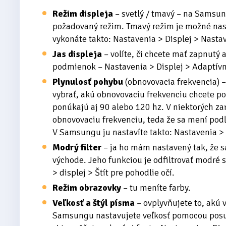
Režim
displeja
– svetlý / tmavý – na Samsun
požadovaný režim. Tmavý režim je možné nast
vykonáte takto: Nastavenia > Displej > Nast
Jas
displeja
– volíte, či chcete mať zapnutý 
podmienok – Nastavenia > Displej > Adaptívn
Plynulosť pohybu
(obnovovacia frekvencia) –
vybrať, akú obnovovaciu frekvenciu chcete po
ponúkajú aj 90 alebo 120 hz. V niektorých z
obnovovaciu frekvenciu, teda že sa mení podľ
V Samsungu ju nastavíte takto: Nastavenia > 
Modrý filter
– ja ho mám nastavený tak, že s
východe. Jeho funkciou je odfiltrovať modré s
> displej > Štít pre pohodlie očí.
Režim obrazovky
– tu meníte farby.
Veľkosť a štýl písma
– ovplyvňujete to, akú 
Samsungu nastavujete veľkosť pomocou posuvn