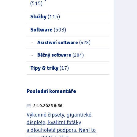
(515)
Služby
(115)
Software
(503)
Asistivní software
(428)
Běžný software
(284)
Tipy & triky
(17)
Poslední komentáře
21.9.2025 8:36
Výkonné čipsety, gigantické
displeje, kvalitní foťáky
a dlouholetá podpora. Není to