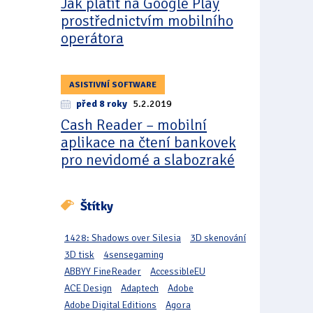
Jak platit na Google Play
prostřednictvím mobilního
operátora
ASISTIVNÍ SOFTWARE
před 8 roky
5.2.2019
Cash Reader – mobilní
aplikace na čtení bankovek
pro nevidomé a slabozraké
Štítky
1428: Shadows over Silesia
3D skenování
3D tisk
4sensegaming
ABBYY FineReader
AccessibleEU
ACE Design
Adaptech
Adobe
Adobe Digital Editions
Agora