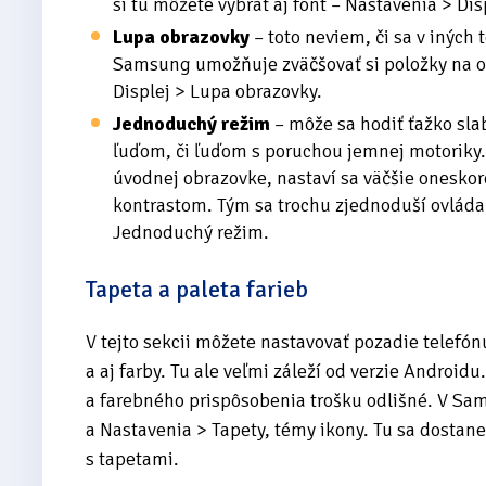
si tu môžete vybrať aj font – Nastavenia > Dis
Lupa obrazovky
– toto neviem, či sa v inýc
Samsung umožňuje zväčšovať si položky na 
Displej > Lupa obrazovky.
Jednoduchý režim
– môže sa hodiť ťažko sl
ľuďom, či ľuďom s poruchou jemnej motoriky. 
úvodnej obrazovke, nastaví sa väčšie oneskor
kontrastom. Tým sa trochu zjednoduší ovláda
Jednoduchý režim.
Tapeta a paleta farieb
V tejto sekcii môžete nastavovať pozadie telef
a aj farby. Tu ale veľmi záleží od verzie Androidu
a farebného prispôsobenia trošku odlišné. V Sam
a Nastavenia > Tapety, témy ikony. Tu sa dostan
s tapetami.