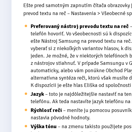
Ešte pred samotným zapnutím čítača obrazovky je
prevod textu na reč – Nastavenia > Všeobecné sp
Preferovaný nástroj prevodu textu na reč
–
telefón hovoriť. Vo všeobecnosti sú k dispozí
ešte Nástroj Samsung na prevod textu na reč
vyberať si z niekoľkých variantov hlasov, k di
jeden. Je možné, že v niektorých telefónoch 
z nástrojov stiahnuť. V prípade Samsungu v G
automaticky, alebo vám ponúkne Obchod Play
alternatívna syntéza reči, ktorú však musíte 
K dispozícii je ešte hlas Eliška od spoločnost
Jazyk
– toto je najdôležitejšie nastaviť na te
telefónu. Ak teda nastavíte jazyk telefónu na 
Rýchlosť reči
– meníte ju pomocou posuvníka.
nastavia pôvodné hodnoty.
Výška tónu
– na zmenu takisto použijete pos