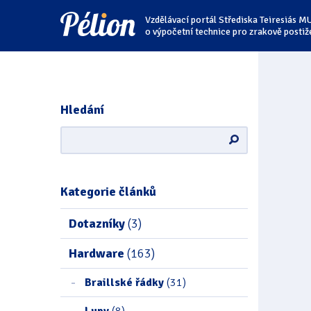
Přejít
Přejít
Přejít
Vzdělávací portál Střediska Teiresiás M
na
na
na
štítky
kategorie
obsah
o výpočetní technice pro zrakově postiž
Hledání
Kategorie článků
Dotazníky
(3)
Hardware
(163)
Braillské řádky
(31)
Lupy
(8)