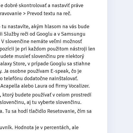
 dobré skontrolovať a nastaviť práve
ravovanie > Prevod textu na reč.
 tu nastavíte, akým hlasom na vás bude
cii Služby reči od Googlu a v Samsungu
. V slovenčine nemáte veľmi možnosť
spozícii je pri každom použitom nástroji len
budete musieť slovenčinu pre niektorý
alaxy Store, v prípade Googlu sa stiahne
. Ja osobne používam E-speak, čo je
do telefónu dodatočne nainštalovať.
i Acapella alebo Laura od firmy Vocalizer.
n, ktorý budete používať v celom prostredí
slovenčinu, aj tu vyberte slovenčinu.
 Tu sa hodí tlačidlo Resetovanie, čím sa
uvník. Hodnota je v percentách, ale