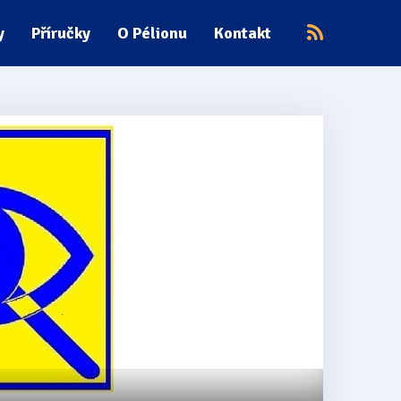
y
Příručky
O Pélionu
Kontakt