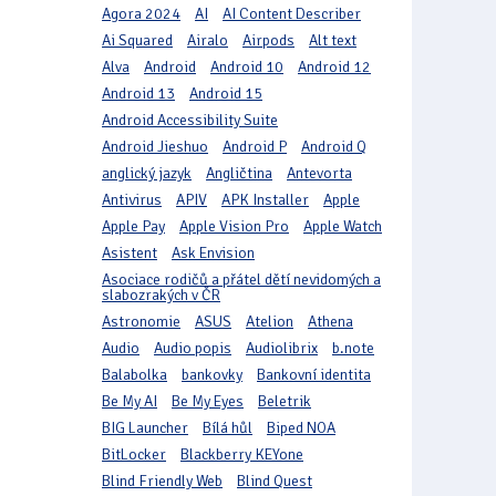
Agora 2024
AI
AI Content Describer
Ai Squared
Airalo
Airpods
Alt text
Alva
Android
Android 10
Android 12
Android 13
Android 15
Android Accessibility Suite
Android Jieshuo
Android P
Android Q
anglický jazyk
Angličtina
Antevorta
Antivirus
APIV
APK Installer
Apple
Apple Pay
Apple Vision Pro
Apple Watch
Asistent
Ask Envision
Asociace rodičů a přátel dětí nevidomých a
slabozrakých v ČR
Astronomie
ASUS
Atelion
Athena
Audio
Audio popis
Audiolibrix
b.note
Balabolka
bankovky
Bankovní identita
Be My AI
Be My Eyes
Beletrik
BIG Launcher
Bílá hůl
Biped NOA
BitLocker
Blackberry KEYone
Blind Friendly Web
Blind Quest