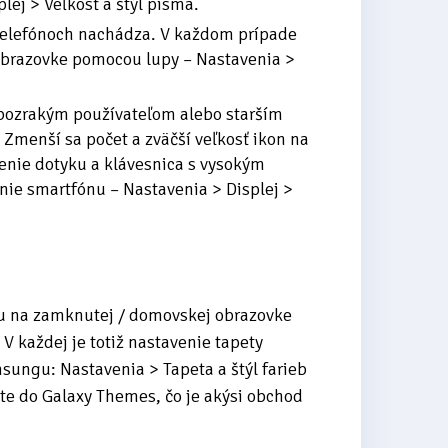
plej > Veľkosť a štýl písma.
h telefónoch nachádza. V každom prípade
obrazovke pomocou lupy – Nastavenia >
abozrakým používateľom alebo starším
Zmenší sa počet a zväčší veľkosť ikon na
enie dotyku a klávesnica s vysokým
nie smartfónu – Nastavenia > Displej >
ónu na zamknutej / domovskej obrazovke
. V každej je totiž nastavenie tapety
sungu: Nastavenia > Tapeta a štýl farieb
ete do Galaxy Themes, čo je akýsi obchod