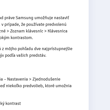
klad práve Samsung umožňuje nastaviť
n v prípade, že používate predvolenú
né > Zoznam klávesníc > Klávesnica
sokým kontrastom.
sú z môjho pohľadu dve najprístupnejšie
ýv podľa vašich predstáv.
ia – Nastavenia > Zjednodušenie
neď niekoľko predvolieb, ktoré umožnia
ký kontrast