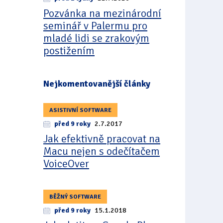
Pozvánka na mezinárodní
seminář v Palermu pro
mladé lidi se zrakovým
postižením
Nejkomentovanější články
ASISTIVNÍ SOFTWARE
před 9 roky
2.7.2017
Jak efektivně pracovat na
Macu nejen s odečítačem
VoiceOver
BĚŽNÝ SOFTWARE
před 9 roky
15.1.2018