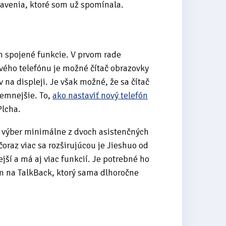
tavenia, ktoré som už spomínala.
m spojené funkcie. V prvom rade
ého telefónu je možné čítač obrazovky
 na displeji. Je však možné, že sa čítač
jemnejšie. To,
ako nastaviť nový telefón
Plcha.
 výber minimálne z dvoch asistenčných
čoraz viac sa rozširujúcou je Jieshuo od
ejší a má aj viac funkcií. Je potrebné ho
am na TalkBack, ktorý sama dlhoročne