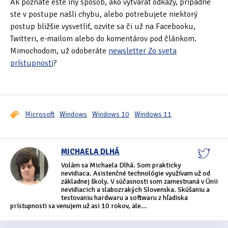
Ak poznáte ešte iný spôsob, ako vytvárať odkazy, prípadne
ste v postupe našli chybu, alebo potrebujete niektorý
postup bližšie vysvetliť, ozvite sa či už na Facebooku,
Twitteri, e-mailom alebo do komentárov pod článkom.
Mimochodom, už odoberáte
newsletter Zo sveta
prístupnosti
?
Microsoft
Windows
Windows 10
Windows 11
MICHAELA DLHÁ
Volám sa Michaela Dlhá. Som prakticky
nevidiaca. Asistenčné technológie využívam už od
základnej školy. V súčasnosti som zamestnaná v Únii
nevidiacich a slabozrakých Slovenska. Skúšaniu a
testovaniu hardwaru a softwaru z hľadiska
prístupnosti sa venujem už asi 10 rokov, ale...