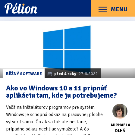
Přejít
Přejít
Přejít
na
na
na
MENU
Menu
štítky
kategorie
obsah
Články
Příručky
O Pélionu
Kontakt
Kategorie článků
Dotazníky
(3)
Hardware
(163)
Braillské řádky
(31)
BĚŽNÝ SOFTWARE
před 4 roky
27.6.2022
Lupy
(8)
Ako vo Windows 10 a 11 pripnúť
aplikáciu tam, kde ju potrebujeme?
Mobilní zařízení
(85)
Väčšina inštalátorov programov pre systém
Počítače a notebooky
(66)
Windows je schopná odkaz na pracovnej ploche
Zápisníky
(7)
vytvoriť sama. Čo ak sa tak ale nestane,
MICHAELA
prípadne odkaz nechtiac vymažete? A čo
DLHÁ
Názory & zkušenosti
(143)