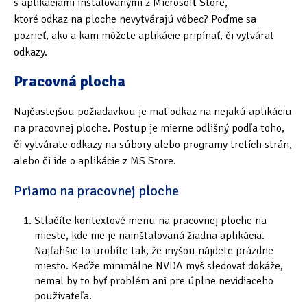
s aplikáciami inštalovanými z Microsoft Store,
ktoré odkaz na ploche nevytvárajú vôbec? Poďme sa
Oficiální materiály
(57)
pozrieť, ako a kam môžete aplikácie pripínať, či vytvárať
odkazy.
Pozvánky & oznámení
(67)
Pracovná plocha
Pracuji sluchem
(564)
Najčastejšou požiadavkou je mať odkaz na nejakú aplikáciu
Pracuji sluchem a hmatem
(566)
na pracovnej ploche. Postup je mierne odlišný podľa toho,
či vytvárate odkazy na súbory alebo programy tretích strán,
Pracuji zrakem
(456)
alebo či ide o aplikácie z MS Store.
Pracuji zrakem a sluchem
(515)
Priamo na pracovnej ploche
Služby
(115)
Stlačíte kontextové menu na pracovnej ploche na
Software
(503)
mieste, kde nie je nainštalovaná žiadna aplikácia.
Najľahšie to urobíte tak, že myšou nájdete prázdne
Asistivní software
(428)
miesto. Keďže minimálne NVDA myš sledovať dokáže,
nemal by to byť problém ani pre úplne nevidiaceho
Běžný software
(284)
používateľa.