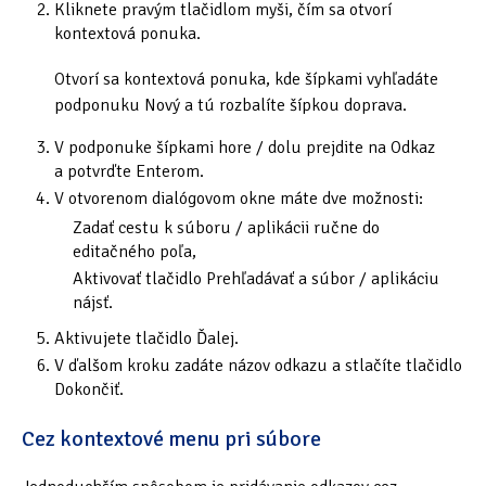
Kliknete pravým tlačidlom myši, čím sa otvorí
Tipy & triky
(17)
kontextová ponuka.
Otvorí sa kontextová ponuka, kde šípkami vyhľadáte
Hledání
podponuku Nový a tú rozbalíte šípkou doprava.
V podponuke šípkami hore / dolu prejdite na Odkaz
a potvrďte Enterom.
V otvorenom dialógovom okne máte dve možnosti:
Zadať cestu k súboru / aplikácii ručne do
editačného poľa,
Aktivovať tlačidlo Prehľadávať a súbor / aplikáciu
nájsť.
Aktivujete tlačidlo Ďalej.
V ďalšom kroku zadáte názov odkazu a stlačíte tlačidlo
Dokončiť.
Cez kontextové menu pri súbore