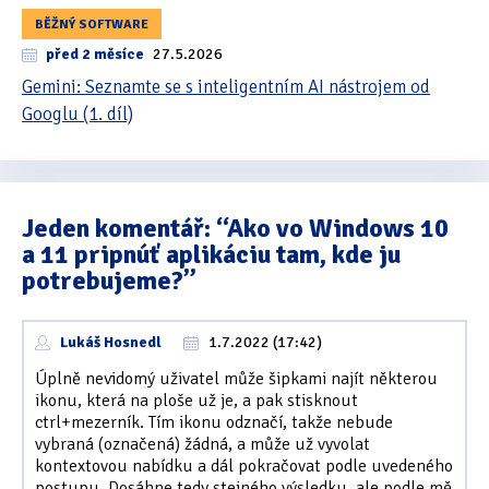
BĚŽNÝ SOFTWARE
před 2 měsíce
27.5.2026
Gemini: Seznamte se s inteligentním AI nástrojem od
Googlu (1. díl)
Jeden komentář: “Ako vo Windows 10
a 11 pripnúť aplikáciu tam, kde ju
potrebujeme?”
Lukáš Hosnedl
1.7.2022 (17:42)
Úplně nevidomý uživatel může šipkami najít některou
ikonu, která na ploše už je, a pak stisknout
ctrl+mezerník. Tím ikonu odznačí, takže nebude
vybraná (označená) žádná, a může už vyvolat
kontextovou nabídku a dál pokračovat podle uvedeného
postupu. Dosáhne tedy stejného výsledku, ale podle mě