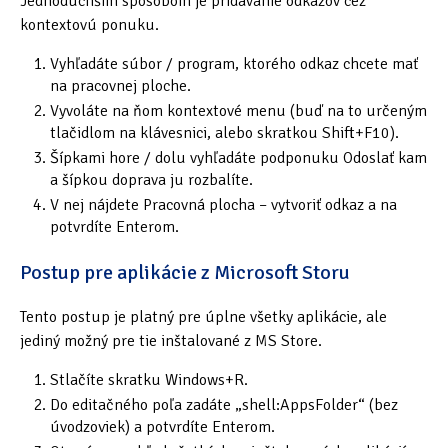
Jednoduchším spôsobom je pridávanie odkazov cez
kontextovú ponuku.
Vyhľadáte súbor / program, ktorého odkaz chcete mať
na pracovnej ploche.
Vyvoláte na ňom kontextové menu (buď na to určeným
tlačidlom na klávesnici, alebo skratkou Shift+F10).
Šípkami hore / dolu vyhľadáte podponuku Odoslať kam
a šípkou doprava ju rozbalíte.
V nej nájdete Pracovná plocha – vytvoriť odkaz a na
potvrdíte Enterom.
Postup pre aplikácie z Microsoft Storu
Tento postup je platný pre úplne všetky aplikácie, ale
jediný možný pre tie inštalované z MS Store.
Stlačíte skratku Windows+R.
Do editačného poľa zadáte „shell:AppsFolder“ (bez
úvodzoviek) a potvrdíte Enterom.