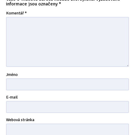
informace jsou označeny
*
Tipy & triky
(17)
Komentář
*
Hledání
Jméno
E-mail
Webová stránka