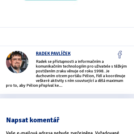
Oficiální materiály
(57)
Pozvánky & oznámení
(67)
Pracuji sluchem
(564)
Pracuji sluchem a hmatem
(566)
RADEK PAVLÍČEK
Radek se přístupnosti a informačním a
Pracuji zrakem
(456)
komunikačním technologiím pro uživatele s těžkým
postižením zraku věnuje od roku 1998. Je
Pracuji zrakem a sluchem
(515)
duchovním otcem portálu Pélion, řídí a koordinuje
veškeré aktivity s ním související a dělá maximum
pro to, aby Pélion přispíval ke...
Služby
(115)
Software
(503)
Asistivní software
(428)
Napsat komentář
Běžný software
(284)
Vaše e-mailová adresa nebude zveřejněna.
Vyžadované