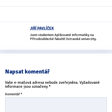
Oficiální materiály
(57)
Pozvánky & oznámení
(67)
JIŘÍ PAVLÍČEK
Pracuji sluchem
(564)
Jsem studentem Aplikované informatiky na
Přírodovědecké fakultě Ostravské univerzity.
Pracuji sluchem a hmatem
(566)
Pracuji zrakem
(456)
Pracuji zrakem a sluchem
(515)
Napsat komentář
Služby
(115)
Vaše e-mailová adresa nebude zveřejněna.
Vyžadované
Software
(503)
informace jsou označeny
*
Komentář
*
Asistivní software
(428)
Běžný software
(284)