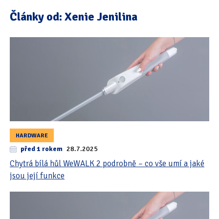
Tipy & triky
(17)
Články od: Xenie Jenilina
Hledání
HARDWARE
před 1 rokem
28.7.2025
Chytrá bílá hůl WeWALK 2 podrobně – co vše umí a jaké
jsou její funkce