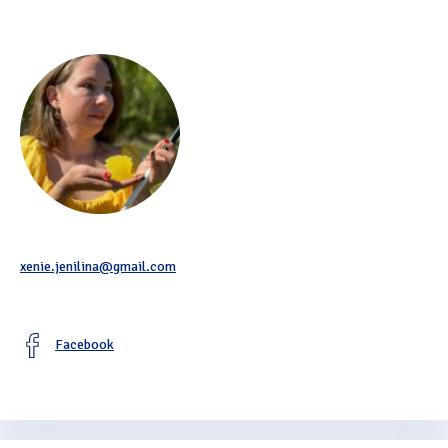
Oficiální materiály
(57)
Pozvánky & oznámení
(67)
Pracuji sluchem
(564)
Pracuji sluchem a hmatem
(566)
Pracuji zrakem
(456)
Pracuji zrakem a sluchem
(515)
xenie.jenilina@gmail.com
Služby
(115)
Software
(503)
Facebook
Asistivní software
(428)
Běžný software
(284)