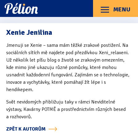
Přejít
Přejít
Přejít
na
na
na
MENU
Menu
štítky
kategorie
obsah
Články
Příručky
O Pélionu
Kontakt
Xenie Jenilina
Kategorie článků
Jmenuji se Xenie – sama mám těžké zrakové postižení. Na
Dotazníky
(3)
sociálních sítích mě najdete pod přezdívkou Xeni_relaxeni.
Už několik let píšu blog o životě se zrakovým omezením,
Hardware
(163)
kde mimo jiné ukazuju různé pomůcky, které mohou
Braillské řádky
(31)
usnadnit každodenní fungování. Zajímám se o technologie,
inovace a vychytávky, které pomáhají žít lépe i s
Lupy
(8)
hendikepem.
Mobilní zařízení
(85)
Svět nevidomých přibližuju taky v rámci Neviditelné
výstavy, Kavárny POTMĚ a prostřednictvím různých besed
Počítače a notebooky
(66)
a rozhovorů.
Zápisníky
(7)
ZPĚT K AUTORŮM
Názory & zkušenosti
(143)