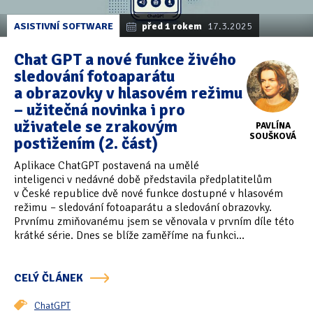
ASISTIVNÍ SOFTWARE
před 1 rokem
17.3.2025
Chat GPT a nové funkce živého
sledování fotoaparátu
a obrazovky v hlasovém režimu
– užitečná novinka i pro
uživatele se zrakovým
PAVLÍNA
SOUŠKOVÁ
postižením (2. část)
Aplikace ChatGPT postavená na umělé
inteligenci v nedávné době představila předplatitelům
v České republice dvě nové funkce dostupné v hlasovém
režimu – sledování fotoaparátu a sledování obrazovky.
Prvnímu zmiňovanému jsem se věnovala v prvním díle této
krátké série. Dnes se blíže zaměříme na funkci...
CELÝ ČLÁNEK
ChatGPT