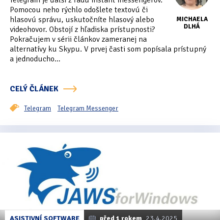
Telegram je ďalší z radu instant messengerov.
Tipy & triky
(17)
Pomocou neho rýchlo odošlete textovú či
hlasovú správu, uskutočníte hlasový alebo
MICHAELA
DLHÁ
videohovor. Obstojí z hľadiska prístupnosti?
Pokračujem v sérii článkov zameranej na
Hledání
alternatívy ku Skypu. V prvej časti som popísala prístupný
a jednoducho...
CELÝ ČLÁNEK
Telegram
Telegram Messenger
ASISTIVNÍ SOFTWARE
před 1 rokem
23.4.2025