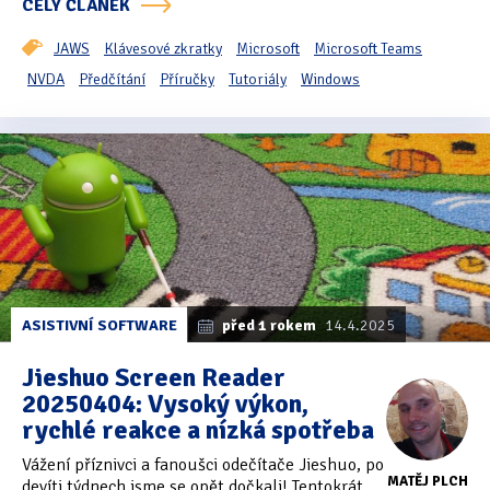
CELÝ ČLÁNEK
JAWS
Klávesové zkratky
Microsoft
Microsoft Teams
NVDA
Předčítání
Příručky
Tutoriály
Windows
ASISTIVNÍ SOFTWARE
před 1 rokem
14.4.2025
Jieshuo Screen Reader
20250404: Vysoký výkon,
rychlé reakce a nízká spotřeba
Vážení příznivci a fanoušci odečítače Jieshuo, po
MATĚJ PLCH
devíti týdnech jsme se opět dočkali! Tentokrát