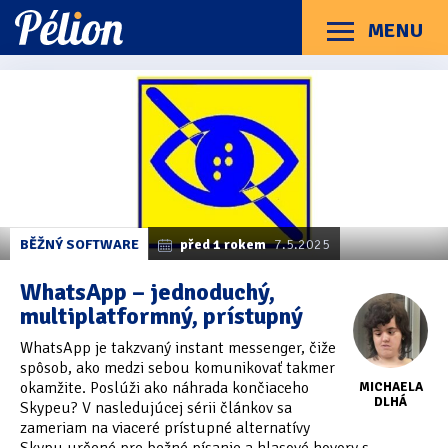
Přejít
Přejít
Přejít
na
na
na
MENU
Menu
štítky
kategorie
obsah
Články
Příručky
O Pélionu
Kontakt
Články
Kategorie článků
z
Dotazníky
(3)
kategorie
Software
Hardware
(163)
Braillské řádky
(31)
BĚŽNÝ SOFTWARE
před 1 rokem
7.5.2025
Lupy
(8)
WhatsApp – jednoduchý,
multiplatformný, prístupný
Mobilní zařízení
(85)
WhatsApp je takzvaný instant messenger, čiže
Počítače a notebooky
(66)
spôsob, ako medzi sebou komunikovať takmer
okamžite. Poslúži ako náhrada končiaceho
MICHAELA
Zápisníky
(7)
DLHÁ
Skypeu? V nasledujúcej sérii článkov sa
zameriam na viaceré prístupné alternatívy
Názory & zkušenosti
(143)