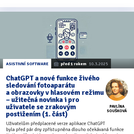
ASISTIVNÍ SOFTWARE
před 1 rokem
10.3.2025
ChatGPT a nové funkce živého
sledování fotoaparátu
a obrazovky v hlasovém režimu
– užitečná novinka i pro
uživatele se zrakovým
PAVLÍNA
SOUŠKOVÁ
postižením (1. část)
Uživatelům předplacené verze aplikace ChatGPT
byla před pár dny zpřístupněna dlouho očekávaná funkce