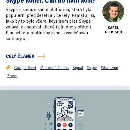
Skype končí. Čím ho nahradit?
Skype – komunikační platforma, která byla
populární před deseti a více lety. Pamatuji si,
jako by to bylo včera, když jsem přes Skype
volával a chatoval klidně i půl dne s přáteli.
KAREL
Pomocí této platformy jsme si vyměňovali
GIEBISCH
soubory a...
CELÝ ČLÁNEK
Google Meet
Microsoft Teams
Signal
Skype
WhatsApp
Zoom