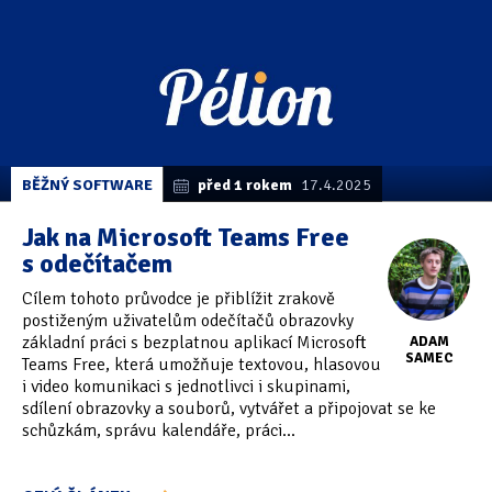
BĚŽNÝ SOFTWARE
před 1 rokem
17.4.2025
Jak na Microsoft Teams Free
s odečítačem
Cílem tohoto průvodce je přiblížit zrakově
postiženým uživatelům odečítačů obrazovky
základní práci s bezplatnou aplikací Microsoft
ADAM
SAMEC
Teams Free, která umožňuje textovou, hlasovou
i video komunikaci s jednotlivci i skupinami,
sdílení obrazovky a souborů, vytvářet a připojovat se ke
schůzkám, správu kalendáře, práci...