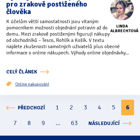
pro zrakově postiženého
člověka
K účelům větší samostatnosti jsou vítaným
LINDA
pomocníkem možnosti objednání potravin až do
ALBRECHTOVÁ
domu. Mezi zrakově postiženými figurují nákupy
od obchodníků – Tesco, Rohlík a Košík. V textu
najdete zkušenosti samotných uživatelů plus obecné
informace o online nákupech. Výhody online objednávky...
CELÝ ČLÁNEK
Online nakupování
1
2
3
4
5
6
PŘEDCHOZÍ
Stránkování
7
8
9
...
63
NÁSLEDUJÍCÍ