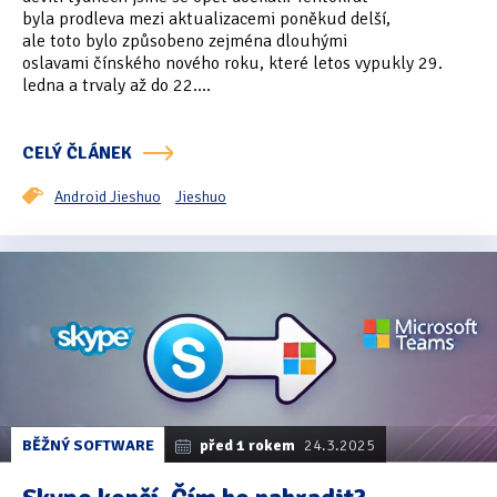
byla prodleva mezi aktualizacemi poněkud delší,
ale toto bylo způsobeno zejména dlouhými
oslavami čínského nového roku, které letos vypukly 29.
ledna a trvaly až do 22....
CELÝ ČLÁNEK
Android Jieshuo
Jieshuo
BĚŽNÝ SOFTWARE
před 1 rokem
24.3.2025