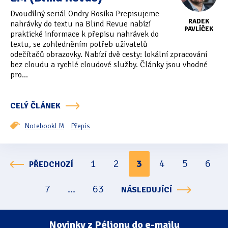
Dvoudílný seriál Ondry Rosíka Prepisujeme
RADEK
nahrávky do textu na Blind Revue nabízí
PAVLÍČEK
praktické informace k přepisu nahrávek do
textu, se zohledněním potřeb uživatelů
odečítačů obrazovky. Nabízí dvě cesty: lokální zpracování
bez cloudu a rychlé cloudové služby. Články jsou vhodné
pro...
CELÝ ČLÁNEK
NotebookLM
Přepis
1
2
3
4
5
6
PŘEDCHOZÍ
Stránkování
7
...
63
NÁSLEDUJÍCÍ
Novinky z Pélionu do e-mailu