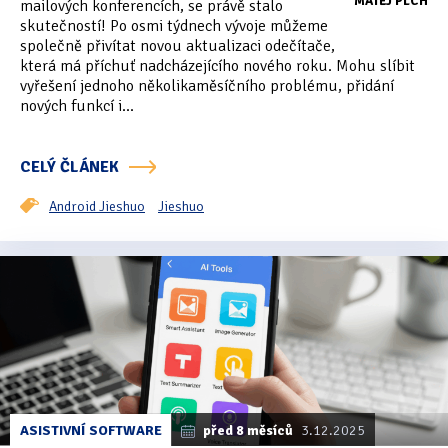
MATĚJ PLCH
mailových konferencích, se právě stalo
skutečností! Po osmi týdnech vývoje můžeme
společně přivítat novou aktualizaci odečítače,
která má příchuť nadcházejícího nového roku. Mohu slíbit
vyřešení jednoho několikaměsíčního problému, přidání
nových funkcí i...
CELÝ ČLÁNEK
Android Jieshuo
Jieshuo
ASISTIVNÍ SOFTWARE
před 8 měsíců
3.12.2025