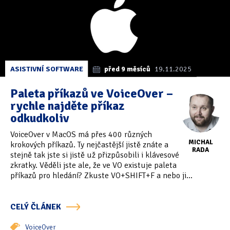
ASISTIVNÍ SOFTWARE
před 9 měsíců
19.11.2025
Paleta příkazů ve VoiceOver –
rychle najděte příkaz
odkudkoliv
VoiceOver v MacOS má přes 400 různých
MICHAL
krokových příkazů. Ty nejčastější jistě znáte a
RADA
stejně tak jste si jistě už přizpůsobili i klávesové
zkratky. Věděli jste ale, že ve VO existuje paleta
příkazů pro hledání? Zkuste VO+SHIFT+F a nebo ji...
CELÝ ČLÁNEK
VoiceOver