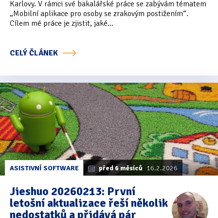
Karlovy. V rámci své bakalářské práce se zabývám tématem
„Mobilní aplikace pro osoby se zrakovým postižením“.
Oficiální materiály
(57)
Cílem mé práce je zjistit, jaké...
Pozvánky & oznámení
(67)
CELÝ ČLÁNEK
Pracuji sluchem
(564)
Pracuji sluchem a hmatem
(566)
Pracuji zrakem
(456)
Pracuji zrakem a sluchem
(515)
Služby
(115)
Software
(503)
ASISTIVNÍ SOFTWARE
před 6 měsíců
16.2.2026
Asistivní software
(428)
Jieshuo 20260213: První
letošní aktualizace řeší několik
Běžný software
(284)
nedostatků a přidává pár