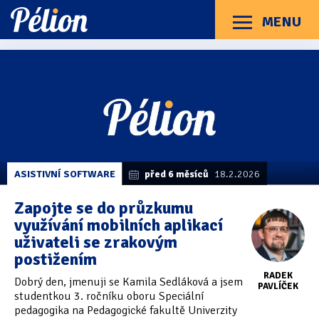
Přejít
Přejít
Přejít
na
na
na
MENU
Menu
štítky
kategorie
obsah
Články
Příručky
O Pélionu
Kontakt
Články
Kategorie článků
z
Dotazníky
(3)
kategorie
Software
Hardware
(163)
Braillské řádky
(31)
ASISTIVNÍ SOFTWARE
před 6 měsíců
18.2.2026
Lupy
(8)
Zapojte se do průzkumu
využívání mobilních aplikací
Mobilní zařízení
(85)
uživateli se zrakovým
postižením
Počítače a notebooky
(66)
RADEK
Dobrý den, jmenuji se Kamila Sedláková a jsem
Zápisníky
(7)
PAVLÍČEK
studentkou 3. ročníku oboru Speciální
pedagogika na Pedagogické fakultě Univerzity
Názory & zkušenosti
(143)