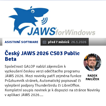
ASISTIVNÍ SOFTWARE
před 7 měsíců
26.1.2026
Český JAWS 2026 CS03 Public
Beta
Společnost GALOP nabízí zájemcům k
vyzkoušení českou verzi odečítacího programu
JAWS 2026. Mezi novinky patří zejména funkce
RADEK
PAVLÍČEK
Průzkumník stránek, Automatický popisovač či
vylepšení podpory Thunderbirdu či LibreOffice.
Kompletní soupis novinek je k dispozici na stránce Novinky
v aplikaci JAWS 2026....