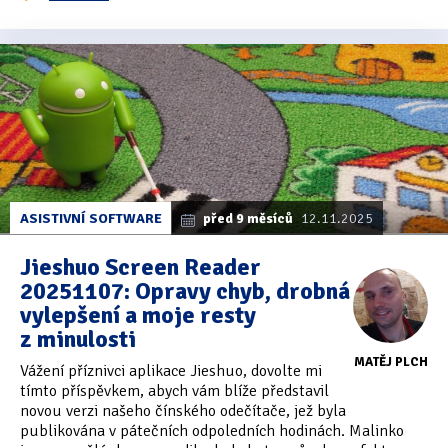
ASISTIVNÍ SOFTWARE
před 9 měsíců
12.11.2025
Jieshuo Screen Reader
20251107: Opravy chyb, drobná
vylepšení a moje resty
z minulosti
MATĚJ PLCH
Vážení příznivci aplikace Jieshuo, dovolte mi
tímto příspěvkem, abych vám blíže představil
novou verzi našeho čínského odečítače, jež byla
publikována v pátečních odpoledních hodinách. Malinko