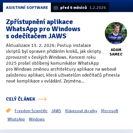
ASISTIVNÍ SOFTWARE
před 6 měsíců
1.2.2026
Zpřístupnění aplikace
WhatsApp pro Windows
s odečítačem JAWS
Aktualizace 13. 2. 2026: Postup instalace
ADAM
skriptů byl opraven přidáním kroků, jak skripty
SAMEC
zprovoznit v českých Windows. Koncem roku
2025 prošel oblíbený komunikátor WhatsApp
pro Windows změnou architektury aplikace na webově
založenou aplikaci, která uživatelům odečítačů přinesla
nové komplikace v ovládání. Zejména...
CELÝ ČLÁNEK
Freedom Scientific
JAWS
Klávesové zkratky
Microsoft
WhatsApp
Windows