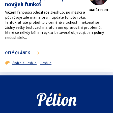
nových funkcí
Tipy & triky
(17)
MATĚJ PLCH
Vážení fanoušci odečítače Jieshuo, po měsíci a
půl vývoje zde máme první update tohoto roku.
Tentokrát vše proběhlo víceméně v tichosti, nekonal se
Hledání
žádný velký testovací maraton ani opravování problémů,
které se někdy během cyklu betaverzí objevují. Jen jediný
nedostatek...
CELÝ ČLÁNEK
Android Jieshuo
Jieshuo