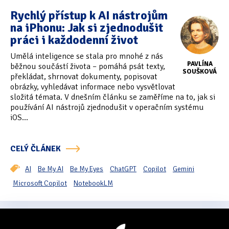
Rychlý přístup k AI nástrojům
na iPhonu: Jak si zjednodušit
práci i každodenní život
Umělá inteligence se stala pro mnohé z nás
PAVLÍNA
běžnou součástí života – pomáhá psát texty,
SOUŠKOVÁ
překládat, shrnovat dokumenty, popisovat
obrázky, vyhledávat informace nebo vysvětlovat
složitá témata. V dnešním článku se zaměříme na to, jak si
používání AI nástrojů zjednodušit v operačním systému
iOS...
CELÝ ČLÁNEK
AI
Be My AI
Be My Eyes
ChatGPT
Copilot
Gemini
Microsoft Copilot
NotebookLM