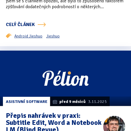
jsem se s článkem opozdil, ale bylo to způsobeno faktorem
zjišťování dodatečných podrobností o některých...
CELÝ ČLÁNEK
Android Jieshuo
Jieshuo
ASISTIVNÍ SOFTWARE
před 9 měsíců
3.11.2025
Přepis nahrávek v praxi:
Subtitle Edit, Word a Notebook
LM (Blind Revue)